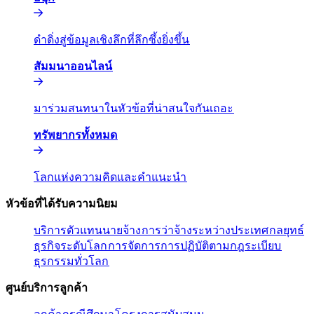
ดำดิ่งสู่ข้อมูลเชิงลึกที่ลึกซึ้งยิ่งขึ้น​​
สัมมนาออนไลน์​​
มาร่วมสนทนาในหัวข้อที่น่าสนใจกันเถอะ​​
ทรัพยากรทั้งหมด​​
โลกแห่งความคิดและคำแนะนำ​​
หัวข้อที่ได้รับความนิยม​​
บริการตัวแทนนายจ้าง​​
การว่าจ้างระหว่างประเทศ​​
กลยุทธ์
ธุรกิจระดับโลก​​
การจัดการการปฏิบัติตามกฎระเบียบ​​
ธุรกรรมทั่วโลก​​
ศูนย์บริการลูกค้า​​