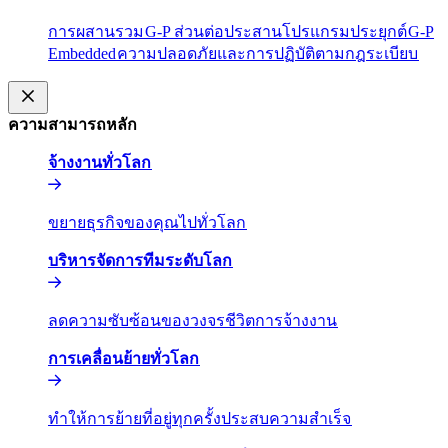
การผสานรวม​​
G-P ส่วนต่อประสานโปรแกรมประยุกต์​​
G-P
Embedded​​
ความปลอดภัยและการปฏิบัติตามกฎระเบียบ​​
ความสามารถหลัก​​
จ้างงานทั่วโลก​​
ขยายธุรกิจของคุณไปทั่วโลก​​
บริหารจัดการทีมระดับโลก​​
ลดความซับซ้อนของวงจรชีวิตการจ้างงาน​​
การเคลื่อนย้ายทั่วโลก​​
ทำให้การย้ายที่อยู่ทุกครั้งประสบความสำเร็จ​​