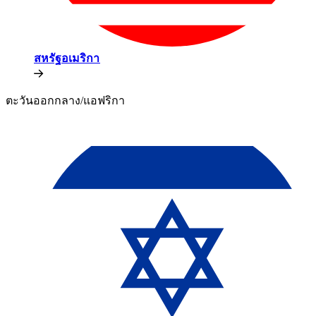
สหรัฐอเมริกา​​
ตะวันออกกลาง/แอฟริกา​​