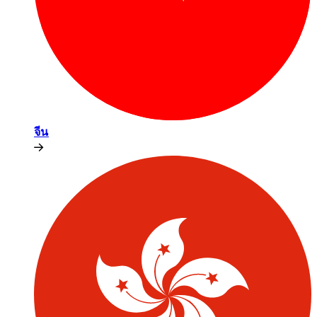
จีน​​