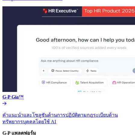
G-P Gia™​​
คำแนะนำและโซลูชันด้านการปฏิบัติตามกฎระเบียบด้าน
ทรัพยากรบุคคลโดยใช้ AI​​
G-P แพลตฟอร์ม​​