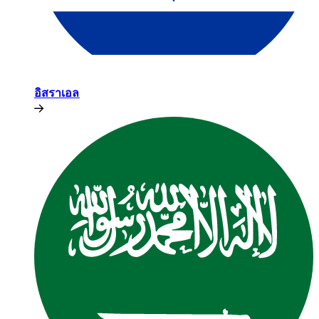
อิสราเอล​​