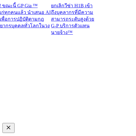
ะนี้ GP Gia ™
ยกเลิกวีซ่า H1B เข้า
ุกคนแล้ว นำเสนอ AI
ถึงบุคลากรที่มีความ
่อการปฏิบัติตามกฎ
สามารถระดับสูงด้วย
กรบุคคลทั่วโลกในวง
G-P บริการตัวแทน
นายจ้าง™​​