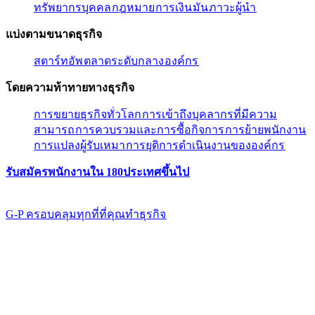
ทรัพยากรบุคคล​​
กฎหมาย​​
การเงิน​​
มัน​​
ภาวะผู้นํา​​
แบ่งตามขนาดธุรกิจ​​
สตาร์ทอัพ​​
ตลาดระดับกลาง​​
องค์กร​​
โดยความท้าทายทางธุรกิจ​​
การขยายธุรกิจทั่วโลก​​
การเข้าถึงบุคลากรที่มีความ
สามารถ​​
การควบรวมและการซื้อกิจการ​​
การย้ายพนักงาน​​
การแปลงผู้รับเหมา​​
การยุติการดำเนินงานขององค์กร​​
รับสมัครพนักงานใน 180ประเทศขึ้นไป​​
G-P ครอบคลุมทุกที่ที่คุณทําธุรกิจ​​