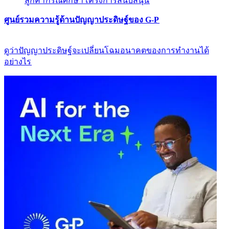
ลูกค้า​​
กรณีศึกษา​​
โครงการสนับสนุน​​
ศูนย์รวมความรู้ด้านปัญญาประดิษฐ์ของ G-P​​
ดูว่าปัญญาประดิษฐ์จะเปลี่ยนโฉมอนาคตของการทำงานได้
อย่างไร​​