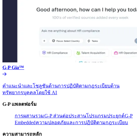
G-P Gia™​​
คำแนะนำและโซลูชันด้านการปฏิบัติตามกฎระเบียบด้าน
ทรัพยากรบุคคลโดยใช้ AI​​
G-P แพลตฟอร์ม​​
การผสานรวม​​
G-P ส่วนต่อประสานโปรแกรมประยุกต์​​
G-P
Embedded​​
ความปลอดภัยและการปฏิบัติตามกฎระเบียบ​​
ความสามารถหลัก​​