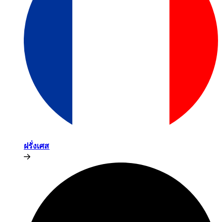
ฝรั่งเศส​​