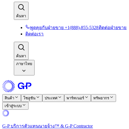
ค้นหา​​
พูดคุยกับฝ่ายขาย +1(888)-855-5328​​
ติดต่อฝ่ายขาย​​
ติดต่อเรา​​
ค้นหา​​
ภาษาไทย
สินค้า​​
โซลูชัน​​
ประเทศ​​
พาร์ทเนอร์​​
ทรัพยากร​​
เข้าสู่ระบบ​​
G-P บริการตัวแทนนายจ้าง™ & G-P Contractor​​