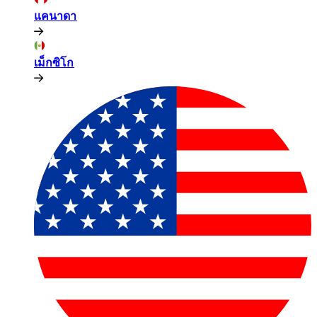
แคนาดา​​
เม็กซิโก​​