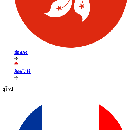
ฮ่องกง​​
สิงคโปร์​​
ยุโรป​​