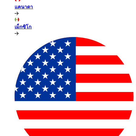
แคนาดา​​
เม็กซิโก​​