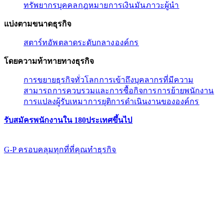
ทรัพยากรบุคคล​​
กฎหมาย​​
การเงิน​​
มัน​​
ภาวะผู้นํา​​
แบ่งตามขนาดธุรกิจ​​
สตาร์ทอัพ​​
ตลาดระดับกลาง​​
องค์กร​​
โดยความท้าทายทางธุรกิจ​​
การขยายธุรกิจทั่วโลก​​
การเข้าถึงบุคลากรที่มีความ
สามารถ​​
การควบรวมและการซื้อกิจการ​​
การย้ายพนักงาน​​
การแปลงผู้รับเหมา​​
การยุติการดำเนินงานขององค์กร​​
รับสมัครพนักงานใน 180ประเทศขึ้นไป​​
G-P ครอบคลุมทุกที่ที่คุณทําธุรกิจ​​