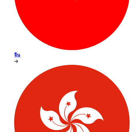
จีน​​