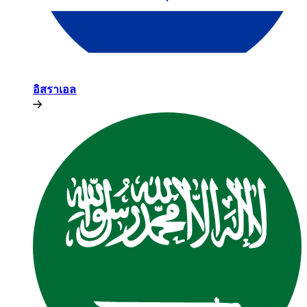
อิสราเอล​​