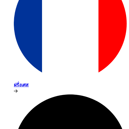
ฝรั่งเศส​​