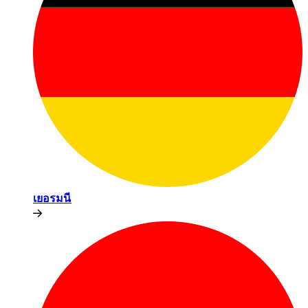
เยอรมนี​​