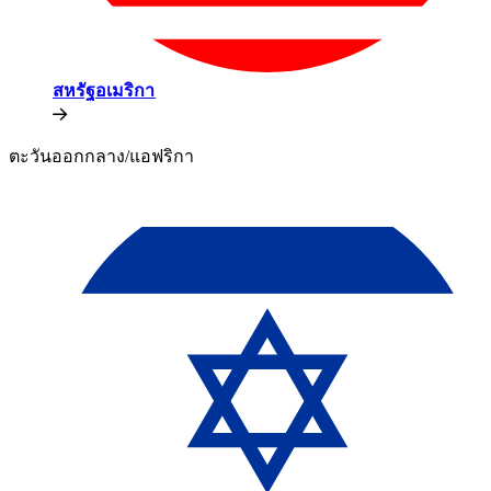
สหรัฐอเมริกา​​
ตะวันออกกลาง/แอฟริกา​​