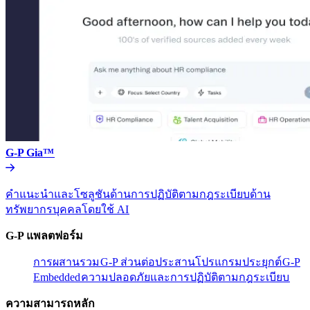
G-P Gia™​​
คำแนะนำและโซลูชันด้านการปฏิบัติตามกฎระเบียบด้าน
ทรัพยากรบุคคลโดยใช้ AI​​
G-P แพลตฟอร์ม​​
การผสานรวม​​
G-P ส่วนต่อประสานโปรแกรมประยุกต์​​
G-P
Embedded​​
ความปลอดภัยและการปฏิบัติตามกฎระเบียบ​​
ความสามารถหลัก​​