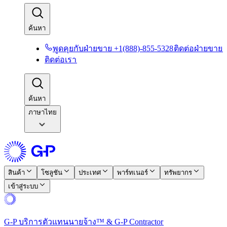
ค้นหา​​
พูดคุยกับฝ่ายขาย +1(888)-855-5328​​
ติดต่อฝ่ายขาย​​
ติดต่อเรา​​
ค้นหา​​
ภาษาไทย
สินค้า​​
โซลูชัน​​
ประเทศ​​
พาร์ทเนอร์​​
ทรัพยากร​​
เข้าสู่ระบบ​​
G-P บริการตัวแทนนายจ้าง™ & G-P Contractor​​