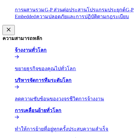
การผสานรวม​​
G-P ส่วนต่อประสานโปรแกรมประยุกต์​​
G-P
Embedded​​
ความปลอดภัยและการปฏิบัติตามกฎระเบียบ​​
ความสามารถหลัก​​
จ้างงานทั่วโลก​​
ขยายธุรกิจของคุณไปทั่วโลก​​
บริหารจัดการทีมระดับโลก​​
ลดความซับซ้อนของวงจรชีวิตการจ้างงาน​​
การเคลื่อนย้ายทั่วโลก​​
ทำให้การย้ายที่อยู่ทุกครั้งประสบความสำเร็จ​​