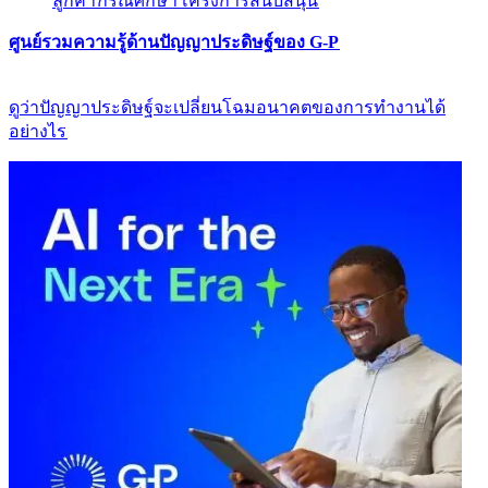
ลูกค้า​​
กรณีศึกษา​​
โครงการสนับสนุน​​
ศูนย์รวมความรู้ด้านปัญญาประดิษฐ์ของ G-P​​
ดูว่าปัญญาประดิษฐ์จะเปลี่ยนโฉมอนาคตของการทำงานได้
อย่างไร​​