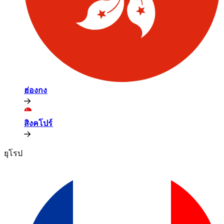
ฮ่องกง​​
สิงคโปร์​​
ยุโรป​​