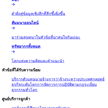
ดำดิ่งสู่ข้อมูลเชิงลึกที่ลึกซึ้งยิ่งขึ้น​​
สัมมนาออนไลน์​​
มาร่วมสนทนาในหัวข้อที่น่าสนใจกันเถอะ​​
ทรัพยากรทั้งหมด​​
โลกแห่งความคิดและคำแนะนำ​​
หัวข้อที่ได้รับความนิยม​​
บริการตัวแทนนายจ้าง​​
การว่าจ้างระหว่างประเทศ​​
กลยุทธ์
ธุรกิจระดับโลก​​
การจัดการการปฏิบัติตามกฎระเบียบ​​
ธุรกรรมทั่วโลก​​
ศูนย์บริการลูกค้า​​