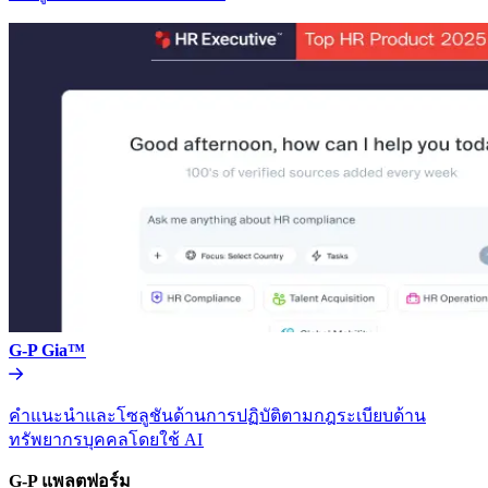
G-P Gia™​​
คำแนะนำและโซลูชันด้านการปฏิบัติตามกฎระเบียบด้าน
ทรัพยากรบุคคลโดยใช้ AI​​
G-P แพลตฟอร์ม​​