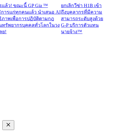
ว! ขณะนี้ GP Gia ™
ยกเลิกวีซ่า H1B เข้า
รแก่ทุกคนแล้ว นำเสนอ AI
ถึงบุคลากรที่มีความ
าพเพื่อการปฏิบัติตามกฎ
สามารถระดับสูงด้วย
ัพยากรบุคคลทั่วโลกในวง
G-P บริการตัวแทน
นายจ้าง™​​