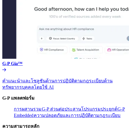
G-P Gia™​​
คำแนะนำและโซลูชันด้านการปฏิบัติตามกฎระเบียบด้าน
ทรัพยากรบุคคลโดยใช้ AI​​
G-P แพลตฟอร์ม​​
การผสานรวม​​
G-P ส่วนต่อประสานโปรแกรมประยุกต์​​
G-P
Embedded​​
ความปลอดภัยและการปฏิบัติตามกฎระเบียบ​​
ความสามารถหลัก​​