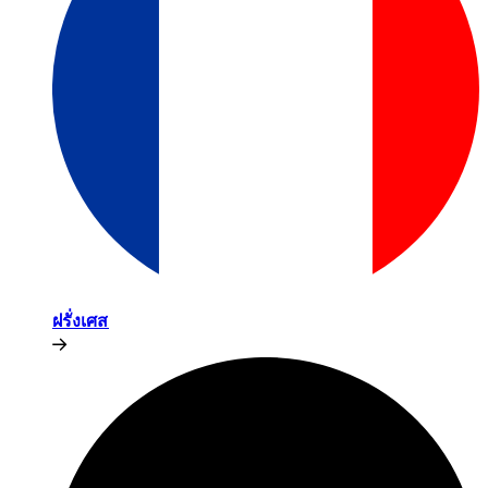
ฝรั่งเศส​​