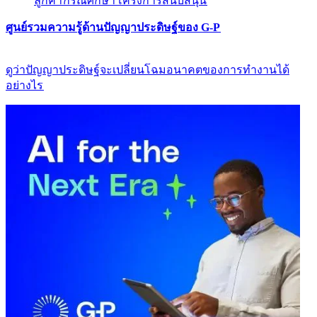
ลูกค้า​​
กรณีศึกษา​​
โครงการสนับสนุน​​
ศูนย์รวมความรู้ด้านปัญญาประดิษฐ์ของ G-P​​
ดูว่าปัญญาประดิษฐ์จะเปลี่ยนโฉมอนาคตของการทำงานได้
อย่างไร​​