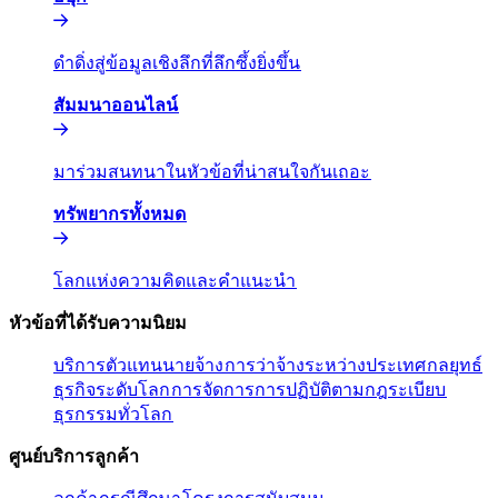
ดำดิ่งสู่ข้อมูลเชิงลึกที่ลึกซึ้งยิ่งขึ้น​​
สัมมนาออนไลน์​​
มาร่วมสนทนาในหัวข้อที่น่าสนใจกันเถอะ​​
ทรัพยากรทั้งหมด​​
โลกแห่งความคิดและคำแนะนำ​​
หัวข้อที่ได้รับความนิยม​​
บริการตัวแทนนายจ้าง​​
การว่าจ้างระหว่างประเทศ​​
กลยุทธ์
ธุรกิจระดับโลก​​
การจัดการการปฏิบัติตามกฎระเบียบ​​
ธุรกรรมทั่วโลก​​
ศูนย์บริการลูกค้า​​