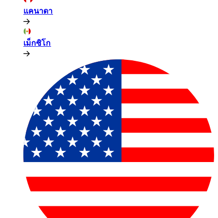
แคนาดา​​
เม็กซิโก​​