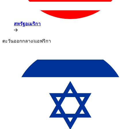
สหรัฐอเมริกา​​
ตะวันออกกลาง/แอฟริกา​​