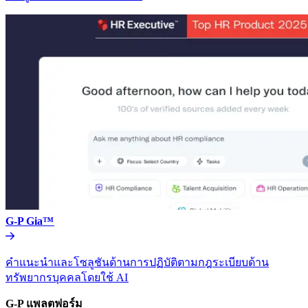
G-P Gia™​​
คำแนะนำและโซลูชันด้านการปฏิบัติตามกฎระเบียบด้าน
ทรัพยากรบุคคลโดยใช้ AI​​
G-P แพลตฟอร์ม​​