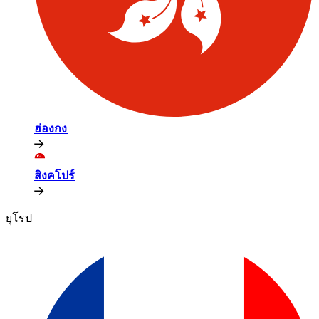
ฮ่องกง​​
สิงคโปร์​​
ยุโรป​​