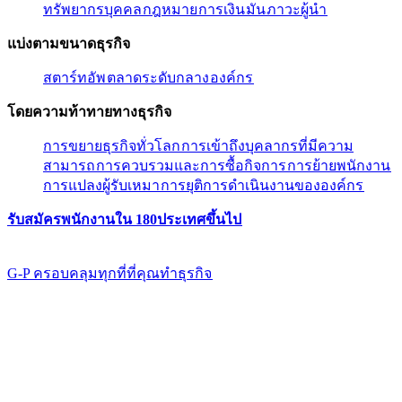
ทรัพยากรบุคคล​​
กฎหมาย​​
การเงิน​​
มัน​​
ภาวะผู้นํา​​
แบ่งตามขนาดธุรกิจ​​
สตาร์ทอัพ​​
ตลาดระดับกลาง​​
องค์กร​​
โดยความท้าทายทางธุรกิจ​​
การขยายธุรกิจทั่วโลก​​
การเข้าถึงบุคลากรที่มีความ
สามารถ​​
การควบรวมและการซื้อกิจการ​​
การย้ายพนักงาน​​
การแปลงผู้รับเหมา​​
การยุติการดำเนินงานขององค์กร​​
รับสมัครพนักงานใน 180ประเทศขึ้นไป​​
G-P ครอบคลุมทุกที่ที่คุณทําธุรกิจ​​