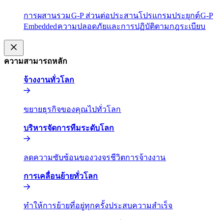
การผสานรวม​​
G-P ส่วนต่อประสานโปรแกรมประยุกต์​​
G-P
Embedded​​
ความปลอดภัยและการปฏิบัติตามกฎระเบียบ​​
ความสามารถหลัก​​
จ้างงานทั่วโลก​​
ขยายธุรกิจของคุณไปทั่วโลก​​
บริหารจัดการทีมระดับโลก​​
ลดความซับซ้อนของวงจรชีวิตการจ้างงาน​​
การเคลื่อนย้ายทั่วโลก​​
ทำให้การย้ายที่อยู่ทุกครั้งประสบความสำเร็จ​​