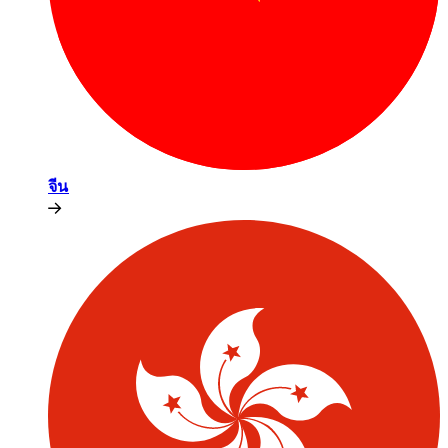
จีน​​