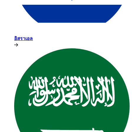
อิสราเอล​​