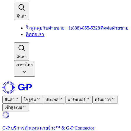
ค้นหา​​
พูดคุยกับฝ่ายขาย +1(888)-855-5328​​
ติดต่อฝ่ายขาย​​
ติดต่อเรา​​
ค้นหา​​
ภาษาไทย
สินค้า​​
โซลูชัน​​
ประเทศ​​
พาร์ทเนอร์​​
ทรัพยากร​​
เข้าสู่ระบบ​​
G-P บริการตัวแทนนายจ้าง™ & G-P Contractor​​