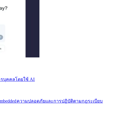
บุคคลโดยใช้ AI​​
mbedded​​
ความปลอดภัยและการปฏิบัติตามกฎระเบียบ​​