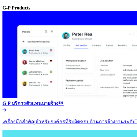
G-P Products​​
G-P บริการตัวแทนนายจ้าง™​​
เครื่องมือสำคัญสำหรับองค์กรที่รับผิดชอบด้านการจ้างงานระดับโล