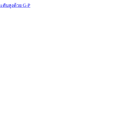
ย G-P