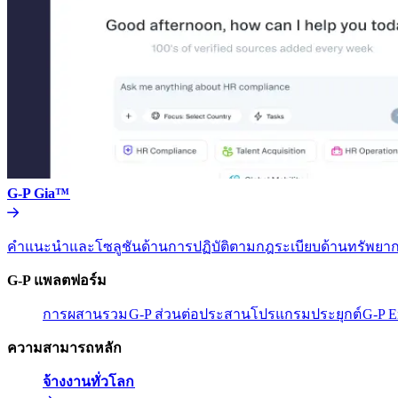
G-P Gia™​​
คำแนะนำและโซลูชันด้านการปฏิบัติตามกฎระเบียบด้านทรัพยากร
G-P แพลตฟอร์ม​​
การผสานรวม​​
G-P ส่วนต่อประสานโปรแกรมประยุกต์​​
G-P E
ความสามารถหลัก​​
จ้างงานทั่วโลก​​