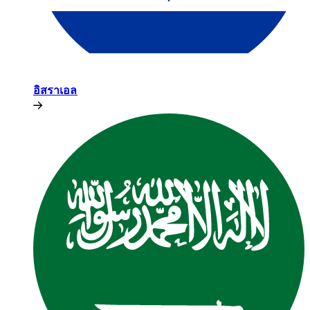
อิสราเอล​​