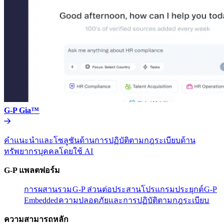
G-P Gia™​​
คำแนะนำและโซลูชันด้านการปฏิบัติตามกฎระเบียบด้าน
ทรัพยากรบุคคลโดยใช้ AI​​
G-P แพลตฟอร์ม​​
การผสานรวม​​
G-P ส่วนต่อประสานโปรแกรมประยุกต์​​
G-P
Embedded​​
ความปลอดภัยและการปฏิบัติตามกฎระเบียบ​​
ความสามารถหลัก​​