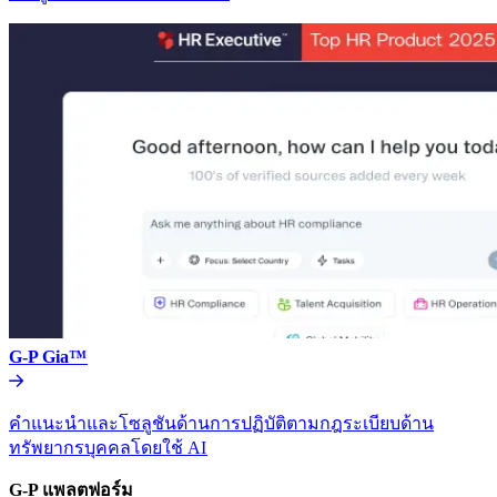
G-P Gia™​​
คำแนะนำและโซลูชันด้านการปฏิบัติตามกฎระเบียบด้าน
ทรัพยากรบุคคลโดยใช้ AI​​
G-P แพลตฟอร์ม​​