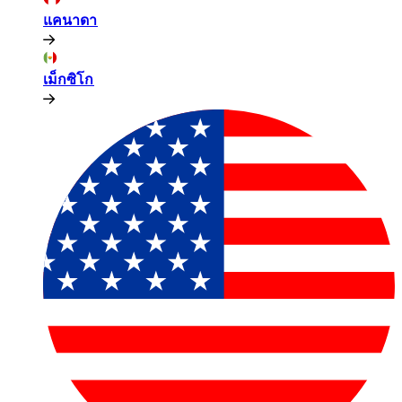
แคนาดา​​
เม็กซิโก​​