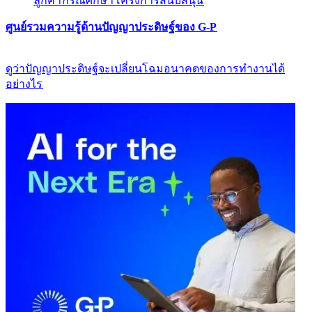
ลูกค้า​​
กรณีศึกษา​​
โครงการสนับสนุน​​
ศูนย์รวมความรู้ด้านปัญญาประดิษฐ์ของ G-P​​
ดูว่าปัญญาประดิษฐ์จะเปลี่ยนโฉมอนาคตของการทำงานได้
อย่างไร​​