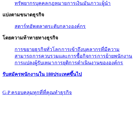
ทรัพยากรบุคคล​​
กฎหมาย​​
การเงิน​​
มัน​​
ภาวะผู้นํา​​
แบ่งตามขนาดธุรกิจ​​
สตาร์ทอัพ​​
ตลาดระดับกลาง​​
องค์กร​​
โดยความท้าทายทางธุรกิจ​​
การขยายธุรกิจทั่วโลก​​
การเข้าถึงบุคลากรที่มีความ
สามารถ​​
การควบรวมและการซื้อกิจการ​​
การย้ายพนักงาน​​
การแปลงผู้รับเหมา​​
การยุติการดำเนินงานขององค์กร​​
รับสมัครพนักงานใน 180ประเทศขึ้นไป​​
G-P ครอบคลุมทุกที่ที่คุณทําธุรกิจ​​