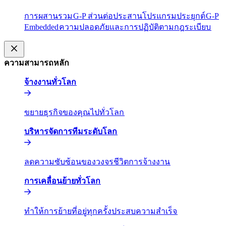
การผสานรวม​​
G-P ส่วนต่อประสานโปรแกรมประยุกต์​​
G-P
Embedded​​
ความปลอดภัยและการปฏิบัติตามกฎระเบียบ​​
ความสามารถหลัก​​
จ้างงานทั่วโลก​​
ขยายธุรกิจของคุณไปทั่วโลก​​
บริหารจัดการทีมระดับโลก​​
ลดความซับซ้อนของวงจรชีวิตการจ้างงาน​​
การเคลื่อนย้ายทั่วโลก​​
ทำให้การย้ายที่อยู่ทุกครั้งประสบความสำเร็จ​​