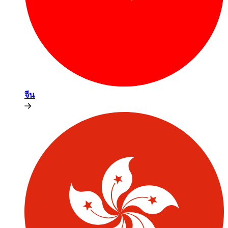
จีน​​