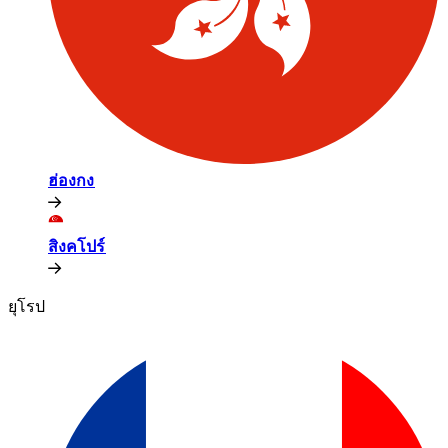
ฮ่องกง​​
สิงคโปร์​​
ยุโรป​​