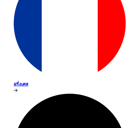
ฝรั่งเศส​​