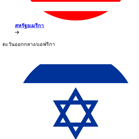
สหรัฐอเมริกา​​
ตะวันออกกลาง/แอฟริกา​​