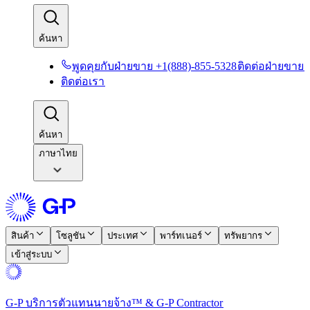
ค้นหา​​
พูดคุยกับฝ่ายขาย +1(888)-855-5328​​
ติดต่อฝ่ายขาย​​
ติดต่อเรา​​
ค้นหา​​
ภาษาไทย
สินค้า​​
โซลูชัน​​
ประเทศ​​
พาร์ทเนอร์​​
ทรัพยากร​​
เข้าสู่ระบบ​​
G-P บริการตัวแทนนายจ้าง™ & G-P Contractor​​