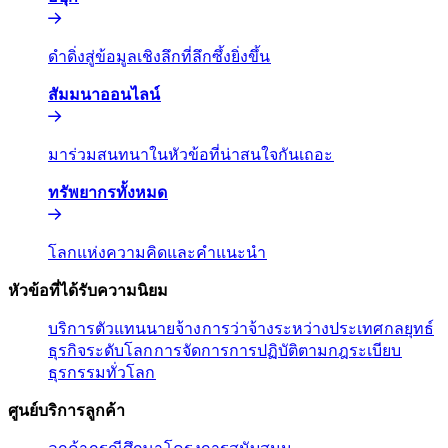
ดำดิ่งสู่ข้อมูลเชิงลึกที่ลึกซึ้งยิ่งขึ้น​​
สัมมนาออนไลน์​​
มาร่วมสนทนาในหัวข้อที่น่าสนใจกันเถอะ​​
ทรัพยากรทั้งหมด​​
โลกแห่งความคิดและคำแนะนำ​​
หัวข้อที่ได้รับความนิยม​​
บริการตัวแทนนายจ้าง​​
การว่าจ้างระหว่างประเทศ​​
กลยุทธ์
ธุรกิจระดับโลก​​
การจัดการการปฏิบัติตามกฎระเบียบ​​
ธุรกรรมทั่วโลก​​
ศูนย์บริการลูกค้า​​