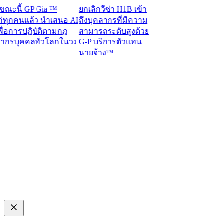
นี้ GP Gia ™
ยกเลิกวีซ่า H1B เข้า
กคนแล้ว นำเสนอ AI
ถึงบุคลากรที่มีความ
อการปฏิบัติตามกฎ
สามารถระดับสูงด้วย
บุคคลทั่วโลกในวง
G-P บริการตัวแทน
นายจ้าง™​​