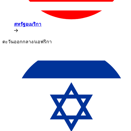
สหรัฐอเมริกา​​
ตะวันออกกลาง/แอฟริกา​​