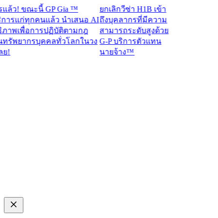
ว! ขณะนี้ GP Gia ™
ยกเลิกวีซ่า H1B เข้า
รแก่ทุกคนแล้ว นำเสนอ AI
ถึงบุคลากรที่มีความ
าพเพื่อการปฏิบัติตามกฎ
สามารถระดับสูงด้วย
ัพยากรบุคคลทั่วโลกในวง
G-P บริการตัวแทน
นายจ้าง™​​