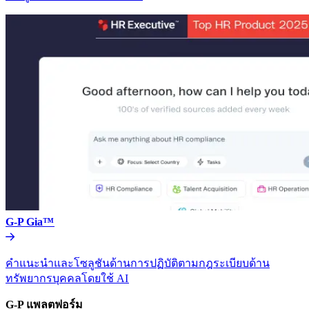
G-P Gia™​​
คำแนะนำและโซลูชันด้านการปฏิบัติตามกฎระเบียบด้าน
ทรัพยากรบุคคลโดยใช้ AI​​
G-P แพลตฟอร์ม​​