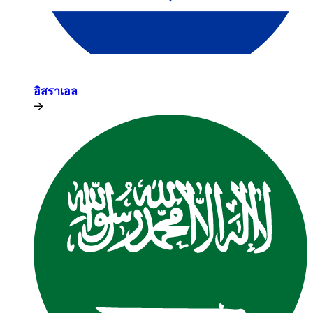
อิสราเอล​​