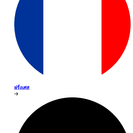
ฝรั่งเศส​​