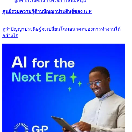
ลูกค้า​​
กรณีศึกษา​​
โครงการสนับสนุน​​
ศูนย์รวมความรู้ด้านปัญญาประดิษฐ์ของ G-P​​
ดูว่าปัญญาประดิษฐ์จะเปลี่ยนโฉมอนาคตของการทำงานได้
อย่างไร​​