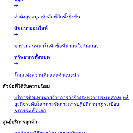
ดำดิ่งสู่ข้อมูลเชิงลึกที่ลึกซึ้งยิ่งขึ้น​​
สัมมนาออนไลน์​​
มาร่วมสนทนาในหัวข้อที่น่าสนใจกันเถอะ​​
ทรัพยากรทั้งหมด​​
โลกแห่งความคิดและคำแนะนำ​​
หัวข้อที่ได้รับความนิยม​​
บริการตัวแทนนายจ้าง​​
การว่าจ้างระหว่างประเทศ​​
กลยุทธ์
ธุรกิจระดับโลก​​
การจัดการการปฏิบัติตามกฎระเบียบ​​
ธุรกรรมทั่วโลก​​
ศูนย์บริการลูกค้า​​