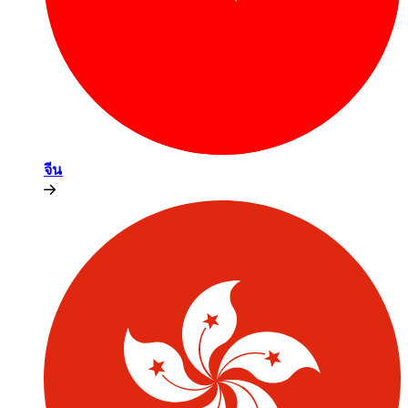
จีน​​