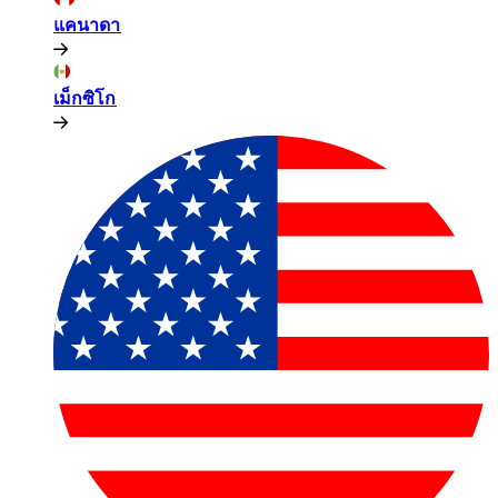
แคนาดา​​
เม็กซิโก​​