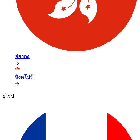
ฮ่องกง​​
สิงคโปร์​​
ยุโรป​​