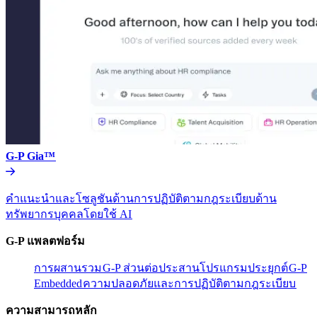
G-P Gia™​​
คำแนะนำและโซลูชันด้านการปฏิบัติตามกฎระเบียบด้าน
ทรัพยากรบุคคลโดยใช้ AI​​
G-P แพลตฟอร์ม​​
การผสานรวม​​
G-P ส่วนต่อประสานโปรแกรมประยุกต์​​
G-P
Embedded​​
ความปลอดภัยและการปฏิบัติตามกฎระเบียบ​​
ความสามารถหลัก​​