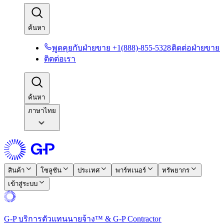
ค้นหา​​
พูดคุยกับฝ่ายขาย +1(888)-855-5328​​
ติดต่อฝ่ายขาย​​
ติดต่อเรา​​
ค้นหา​​
ภาษาไทย
สินค้า​​
โซลูชัน​​
ประเทศ​​
พาร์ทเนอร์​​
ทรัพยากร​​
เข้าสู่ระบบ​​
G-P บริการตัวแทนนายจ้าง™ & G-P Contractor​​