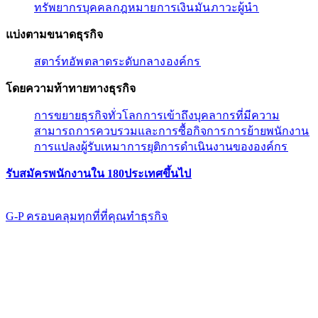
ทรัพยากรบุคคล​​
กฎหมาย​​
การเงิน​​
มัน​​
ภาวะผู้นํา​​
แบ่งตามขนาดธุรกิจ​​
สตาร์ทอัพ​​
ตลาดระดับกลาง​​
องค์กร​​
โดยความท้าทายทางธุรกิจ​​
การขยายธุรกิจทั่วโลก​​
การเข้าถึงบุคลากรที่มีความ
สามารถ​​
การควบรวมและการซื้อกิจการ​​
การย้ายพนักงาน​​
การแปลงผู้รับเหมา​​
การยุติการดำเนินงานขององค์กร​​
รับสมัครพนักงานใน 180ประเทศขึ้นไป​​
G-P ครอบคลุมทุกที่ที่คุณทําธุรกิจ​​