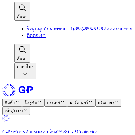
ค้นหา​​
พูดคุยกับฝ่ายขาย +1(888)-855-5328​​
ติดต่อฝ่ายขาย​​
ติดต่อเรา​​
ค้นหา​​
ภาษาไทย
สินค้า​​
โซลูชัน​​
ประเทศ​​
พาร์ทเนอร์​​
ทรัพยากร​​
เข้าสู่ระบบ​​
G-P บริการตัวแทนนายจ้าง™ & G-P Contractor​​