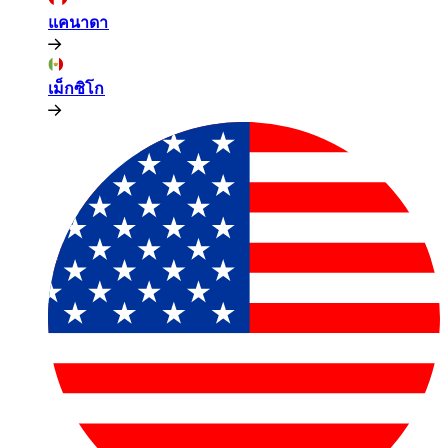
แคนาดา​​
เม็กซิโก​​