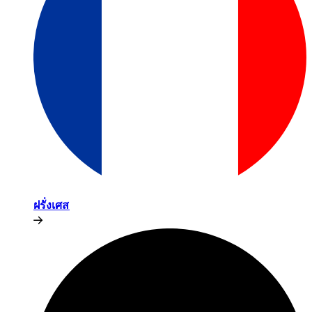
ฝรั่งเศส​​