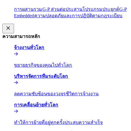
การผสานรวม​​
G-P ส่วนต่อประสานโปรแกรมประยุกต์​​
G-P
Embedded​​
ความปลอดภัยและการปฏิบัติตามกฎระเบียบ​​
ความสามารถหลัก​​
จ้างงานทั่วโลก​​
ขยายธุรกิจของคุณไปทั่วโลก​​
บริหารจัดการทีมระดับโลก​​
ลดความซับซ้อนของวงจรชีวิตการจ้างงาน​​
การเคลื่อนย้ายทั่วโลก​​
ทำให้การย้ายที่อยู่ทุกครั้งประสบความสำเร็จ​​