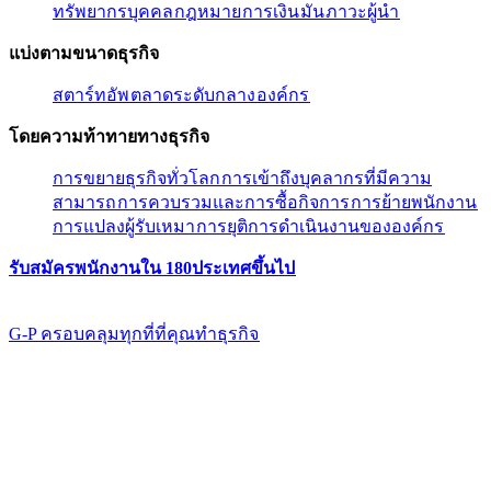
ทรัพยากรบุคคล​​
กฎหมาย​​
การเงิน​​
มัน​​
ภาวะผู้นํา​​
แบ่งตามขนาดธุรกิจ​​
สตาร์ทอัพ​​
ตลาดระดับกลาง​​
องค์กร​​
โดยความท้าทายทางธุรกิจ​​
การขยายธุรกิจทั่วโลก​​
การเข้าถึงบุคลากรที่มีความ
สามารถ​​
การควบรวมและการซื้อกิจการ​​
การย้ายพนักงาน​​
การแปลงผู้รับเหมา​​
การยุติการดำเนินงานขององค์กร​​
รับสมัครพนักงานใน 180ประเทศขึ้นไป​​
G-P ครอบคลุมทุกที่ที่คุณทําธุรกิจ​​