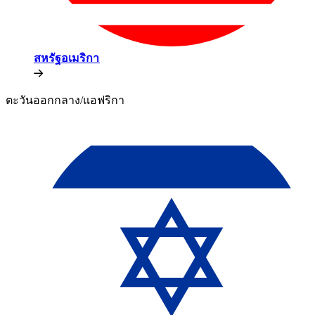
สหรัฐอเมริกา​​
ตะวันออกกลาง/แอฟริกา​​