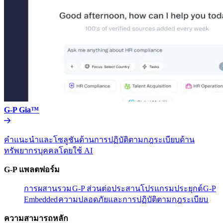
G-P Gia™​​
คำแนะนำและโซลูชันด้านการปฏิบัติตามกฎระเบียบด้าน
ทรัพยากรบุคคลโดยใช้ AI​​
G-P แพลตฟอร์ม​​
การผสานรวม​​
G-P ส่วนต่อประสานโปรแกรมประยุกต์​​
G-P
Embedded​​
ความปลอดภัยและการปฏิบัติตามกฎระเบียบ​​
ความสามารถหลัก​​