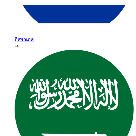
อิสราเอล​​