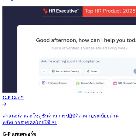
G-P Gia™​​
คำแนะนำและโซลูชันด้านการปฏิบัติตามกฎระเบียบด้าน
ทรัพยากรบุคคลโดยใช้ AI​​
G-P แพลตฟอร์ม​​