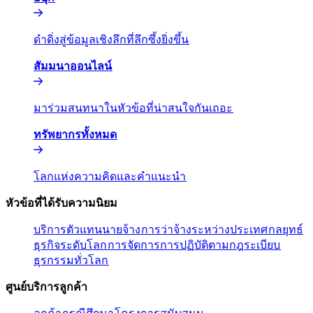
ดำดิ่งสู่ข้อมูลเชิงลึกที่ลึกซึ้งยิ่งขึ้น​​
สัมมนาออนไลน์​​
มาร่วมสนทนาในหัวข้อที่น่าสนใจกันเถอะ​​
ทรัพยากรทั้งหมด​​
โลกแห่งความคิดและคำแนะนำ​​
หัวข้อที่ได้รับความนิยม​​
บริการตัวแทนนายจ้าง​​
การว่าจ้างระหว่างประเทศ​​
กลยุทธ์
ธุรกิจระดับโลก​​
การจัดการการปฏิบัติตามกฎระเบียบ​​
ธุรกรรมทั่วโลก​​
ศูนย์บริการลูกค้า​​