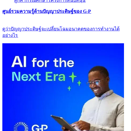
ลูกค้า​​
กรณีศึกษา​​
โครงการสนับสนุน​​
ศูนย์รวมความรู้ด้านปัญญาประดิษฐ์ของ G-P​​
ดูว่าปัญญาประดิษฐ์จะเปลี่ยนโฉมอนาคตของการทำงานได้
อย่างไร​​