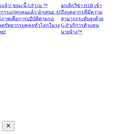
ว! ขณะนี้ GP Gia ™
ยกเลิกวีซ่า H1B เข้า
รแก่ทุกคนแล้ว นำเสนอ AI
ถึงบุคลากรที่มีความ
าพเพื่อการปฏิบัติตามกฎ
สามารถระดับสูงด้วย
รัพยากรบุคคลทั่วโลกในวง
G-P บริการตัวแทน
นายจ้าง™​​