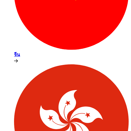
จีน​​