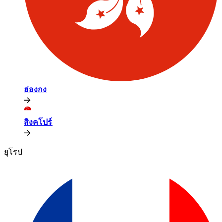
ฮ่องกง​​
สิงคโปร์​​
ยุโรป​​