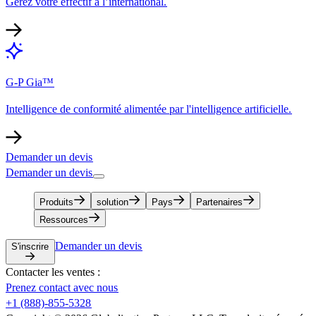
Gérez votre effectif à l’international.​​
G-P Gia™​​
Intelligence de conformité alimentée par l'intelligence artificielle.​​
Demander un devis​​
Demander un devis​​
Produits​​
solution​​
Pays​​
Partenaires​​
Ressources​​
Demander un devis​​
S'inscrire​​
Contacter les ventes :​​
Prenez contact avec nous​​
+1 (888)-855-5328​​