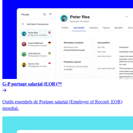
G-P portage salarial (EOR)™​​
Outils essentiels de Portage salarial (Employer of Record, EOR)
mondial.​​