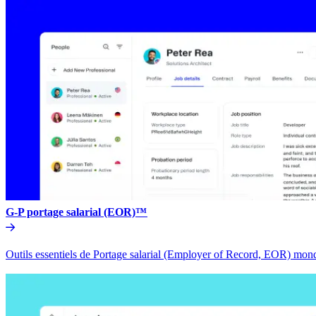
G-P portage salarial (EOR)™​​
Outils essentiels de Portage salarial (Employer of Record, EOR) mondia