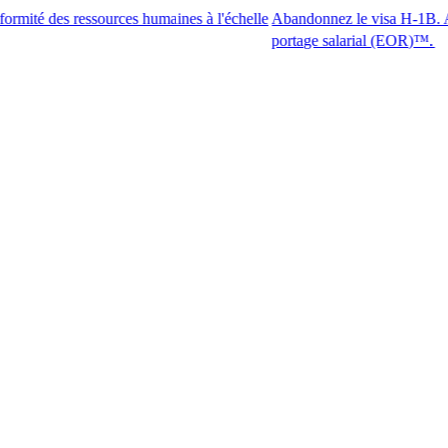
 ressources humaines à l'échelle
Abandonnez le visa H-1B. Accédez aux 
portage salarial (EOR)™.​​