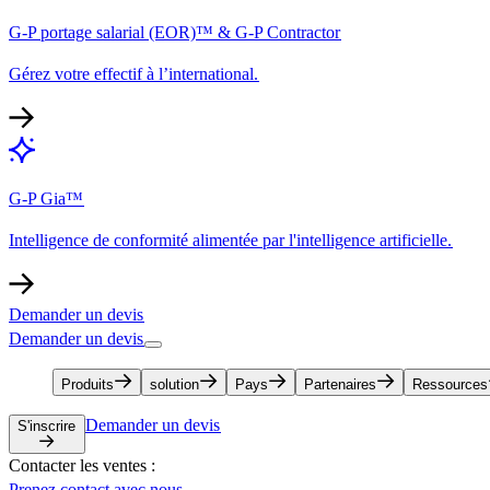
G-P portage salarial (EOR)™ & G-P Contractor​​
Gérez votre effectif à l’international.​​
G-P Gia™​​
Intelligence de conformité alimentée par l'intelligence artificielle.​​
Demander un devis​​
Demander un devis​​
Produits​​
solution​​
Pays​​
Partenaires​​
Ressources​​
Demander un devis​​
S'inscrire​​
Contacter les ventes :​​
Prenez contact avec nous​​