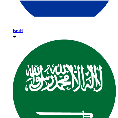
Israël​​