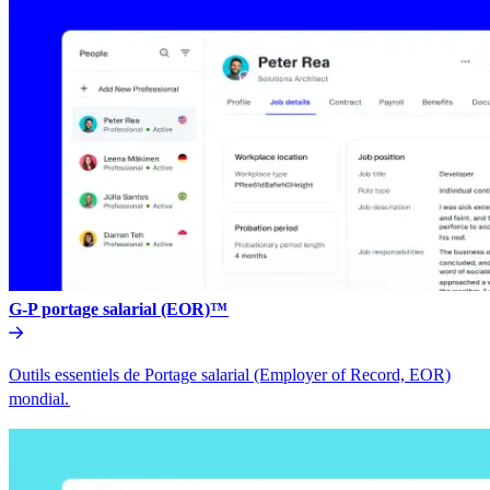
G-P portage salarial (EOR)™​​
Outils essentiels de Portage salarial (Employer of Record, EOR)
mondial.​​