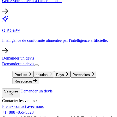
Gérez votre effectif à l’international.​​
G-P Gia™​​
Intelligence de conformité alimentée par l'intelligence artificielle.​​
Demander un devis​​
Demander un devis​​
Produits​​
solution​​
Pays​​
Partenaires​​
Ressources​​
Demander un devis​​
S'inscrire​​
Contacter les ventes :​​
Prenez contact avec nous​​
+1 (888)-855-5328​​