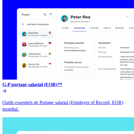
G-P portage salarial (EOR)™​​
Outils essentiels de Portage salarial (Employer of Record, EOR)
mondial.​​