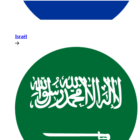
Israël​​