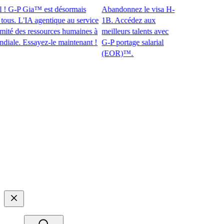
! G-P Gia™ est désormais
Abandonnez le visa H-
s. L'IA agentique au service
1B. Accédez aux
é des ressources humaines à
meilleurs talents avec
le. Essayez-le maintenant !​​
G-P portage salarial
(EOR)™.​​