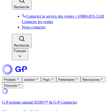
Recherche​​
Contactez le service des ventes +1(888)-855-5328​​
Contacter les ventes​​
Nous contacter​​
Recherche​​
Français
Produits​​
solution​​
Pays​​
Partenaires​​
Ressources​​
S'inscrire​​
G-P portage salarial (EOR)™ & G-P Contractor​​