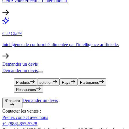
Gérez votre effectif à l’international.​​
G-P Gia™​​
Intelligence de conformité alimentée par l'intelligence artificielle.​​
Demander un devis​​
Demander un devis​​
Produits​​
solution​​
Pays​​
Partenaires​​
Ressources​​
Demander un devis​​
S'inscrire​​
Contacter les ventes :​​
Prenez contact avec nous​​
+1 (888)-855-5328​​