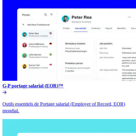
G-P portage salarial (EOR)™​​
Outils essentiels de Portage salarial (Employer of Record, EOR)
mondial.​​