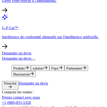
Gérez votre effectif à l’international.​​
G-P Gia™​​
Intelligence de conformité alimentée par l'intelligence artificielle.​​
Demander un devis​​
Demander un devis​​
Produits​​
solution​​
Pays​​
Partenaires​​
Ressources​​
Demander un devis​​
S'inscrire​​
Contacter les ventes :​​
Prenez contact avec nous​​
+1 (888)-855-5328​​