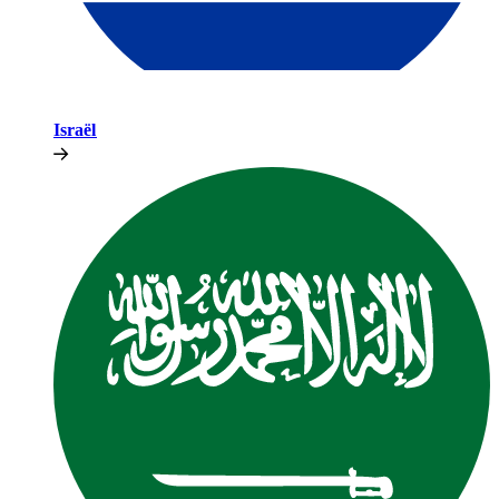
Israël​​