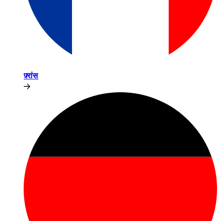
फ़्रांस​​