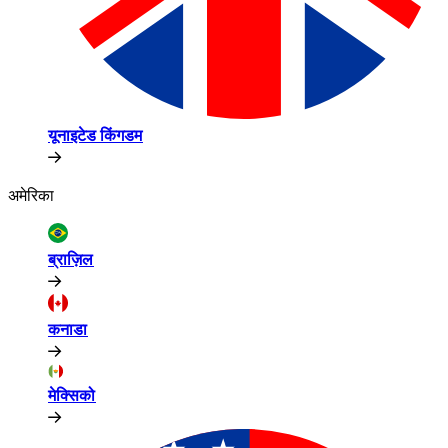
यूनाइटेड किंगडम​​
अमेरिका​​
ब्राज़िल​​
कनाडा​​
मेक्सिको​​