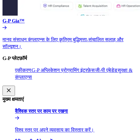
G-P Gia™​​
मानव संसाधन कंप्लाएन्स के लिए कृत्रिम बुद्धिमत्ता-संचालित सलाह और
सॉल्यूशन।​​
G-P प्लेटफ़ॉर्म​​
एकीकरण​​
G-P अप्लिकेशन प्रोग्रामिंग इंटरफ़ेस​​
जी-पी एंबेडेड​​
सुरक्षा &
कंप्लाएन्स​​
मुख्य क्षमताएं​​
वैश्विक स्तर पर काम पर रखना​​
विश्व स्तर पर अपने व्यवसाय का विस्तार करें।​​