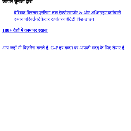
व्यापार चुनौती द्वारा​​
वैश्विक विस्तार​​
प्रतिभा तक ऐक्सेस​​
मर्जर & और अधिग्रहण​​
कर्मचारी
स्थान परिवर्तन​​
ठेकेदार रूपांतरण​​
एंटिटी विंड-डाउन​​
180+ देशों में काम पर रखना​​
आप जहाँ भी बिज़नेस करते हैं, G-P हर कदम पर आपकी मदद के लिए तैयार है.​​