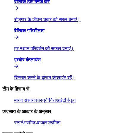
वैश्विक टीम मैनेज करें​​
रोज़गार के जीवन चक्र को सरल बनाएं।​​
वैश्विक गतिशीलता​​
हर स्थान परिवर्तन को सफल बनाएं।​​
एश्योर कंप्लायंस​​
विस्तार करने के दौरान कंप्लाएंट रहें।​​
टीम के हिसाब से​​
मानव संसाधन​​
कानूनी​​
वित्त​​
आईटी​​
नेतृत्व​​
व्यवसाय के आकार के अनुसार​​
स्टार्टअप​​
मिड-बाजार​​
उद्यमिता​​