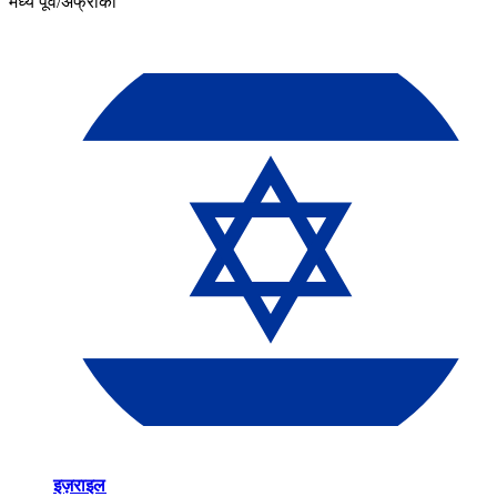
मध्य पूर्व/अफ्रीका​​
इज़राइल​​