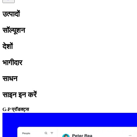
उत्पादों​​
सॉल्यूशन​​
देशों​​
भागीदार​​
साधन​​
साइन इन करें​​
G-P प्रॉडक्ट्स​​