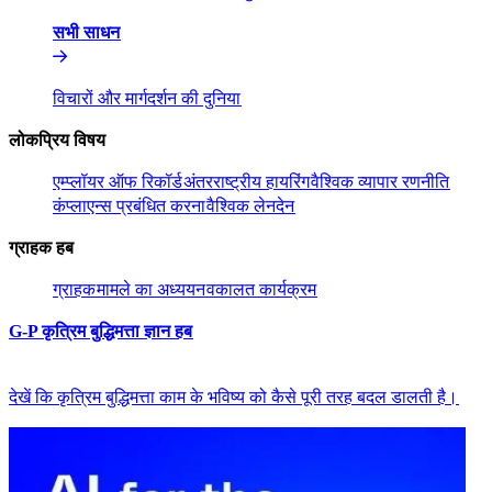
सभी साधन​​
विचारों और मार्गदर्शन की दुनिया​​
लोकप्रिय विषय​​
एम्प्लॉयर ऑफ रिकॉर्ड​​
अंतरराष्ट्रीय हायरिंग​​
वैश्विक व्यापार रणनीति​​
कंप्लाएन्स प्रबंधित करना​​
वैश्विक लेनदेन​​
ग्राहक हब​​
ग्राहक​​
मामले का अध्ययन​​
वकालत कार्यक्रम​​
G-P कृत्रिम बुद्धिमत्ता ज्ञान हब​​
देखें कि कृत्रिम बुद्धिमत्ता काम के भविष्य को कैसे पूरी तरह बदल डालती है।​​