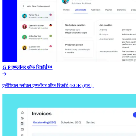
G-P एम्प्लॉयर ऑफ रिकॉर्ड™​​
एसेंशियल ग्लोबल एम्प्लॉयर ऑफ़ रिकॉर्ड (EOR) टूल।​​