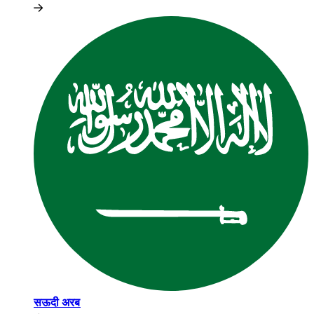
सऊदी अरब​​