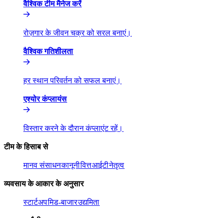
वैश्विक टीम मैनेज करें​​
रोज़गार के जीवन चक्र को सरल बनाएं।​​
वैश्विक गतिशीलता​​
हर स्थान परिवर्तन को सफल बनाएं।​​
एश्योर कंप्लायंस​​
विस्तार करने के दौरान कंप्लाएंट रहें।​​
टीम के हिसाब से​​
मानव संसाधन​​
कानूनी​​
वित्त​​
आईटी​​
नेतृत्व​​
व्यवसाय के आकार के अनुसार​​
स्टार्टअप​​
मिड-बाजार​​
उद्यमिता​​