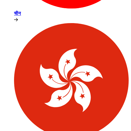
चीन​​