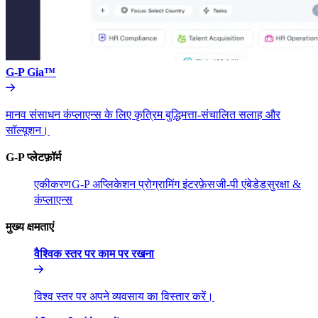
G-P Gia™​​
मानव संसाधन कंप्लाएन्स के लिए कृत्रिम बुद्धिमत्ता-संचालित सलाह और
सॉल्यूशन।​​
G-P प्लेटफ़ॉर्म​​
एकीकरण​​
G-P अप्लिकेशन प्रोग्रामिंग इंटरफ़ेस​​
जी-पी एंबेडेड​​
सुरक्षा &
कंप्लाएन्स​​
मुख्य क्षमताएं​​
वैश्विक स्तर पर काम पर रखना​​
विश्व स्तर पर अपने व्यवसाय का विस्तार करें।​​