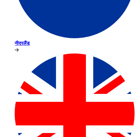
नीदरलैंड​​