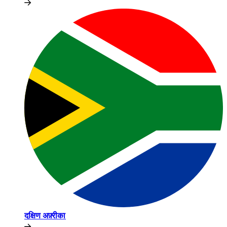
दक्षिण अफ़्रीका​​