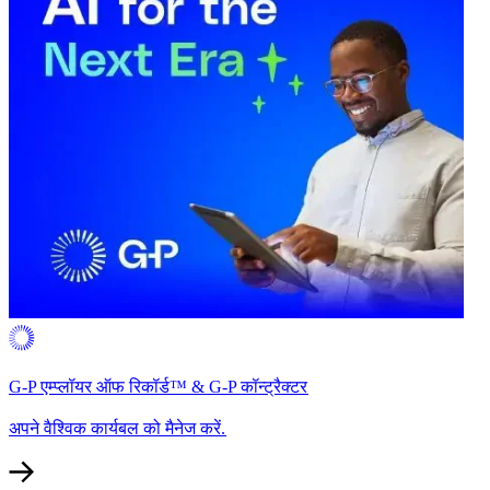
G-P एम्प्लॉयर ऑफ रिकॉर्ड™ & G-P कॉन्ट्रैक्टर​​
अपने वैश्विक कार्यबल को मैनेज करें.​​