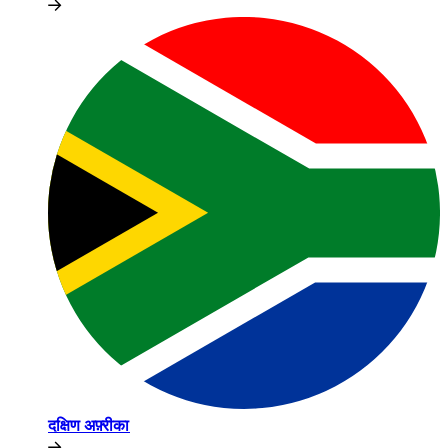
दक्षिण अफ़्रीका​​