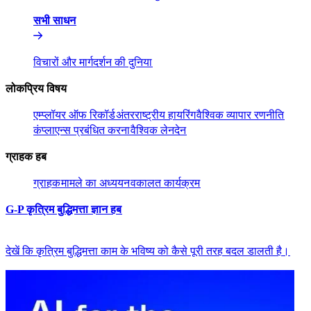
सभी साधन​​
विचारों और मार्गदर्शन की दुनिया​​
लोकप्रिय विषय​​
एम्प्लॉयर ऑफ रिकॉर्ड​​
अंतरराष्ट्रीय हायरिंग​​
वैश्विक व्यापार रणनीति​​
कंप्लाएन्स प्रबंधित करना​​
वैश्विक लेनदेन​​
ग्राहक हब​​
ग्राहक​​
मामले का अध्ययन​​
वकालत कार्यक्रम​​
G-P कृत्रिम बुद्धिमत्ता ज्ञान हब​​
देखें कि कृत्रिम बुद्धिमत्ता काम के भविष्य को कैसे पूरी तरह बदल डालती है।​​