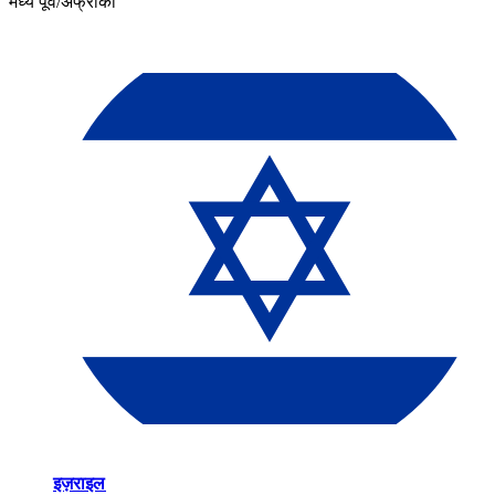
मध्य पूर्व/अफ्रीका​​
इज़राइल​​