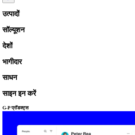
उत्पादों​​
सॉल्यूशन​​
देशों​​
भागीदार​​
साधन​​
साइन इन करें​​
G-P प्रॉडक्ट्स​​