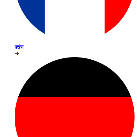
फ़्रांस​​