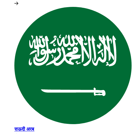
सऊदी अरब​​