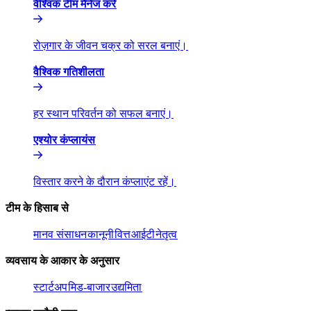
वैश्विक टीम मैनेज करें​​
रोज़गार के जीवन चक्र को सरल बनाएं।​​
वैश्विक गतिशीलता​​
हर स्थान परिवर्तन को सफल बनाएं।​​
एश्योर कंप्लायंस​​
विस्तार करने के दौरान कंप्लाएंट रहें।​​
टीम के हिसाब से​​
मानव संसाधन​​
कानूनी​​
वित्त​​
आईटी​​
नेतृत्व​​
व्यवसाय के आकार के अनुसार​​
स्टार्टअप​​
मिड-बाजार​​
उद्यमिता​​