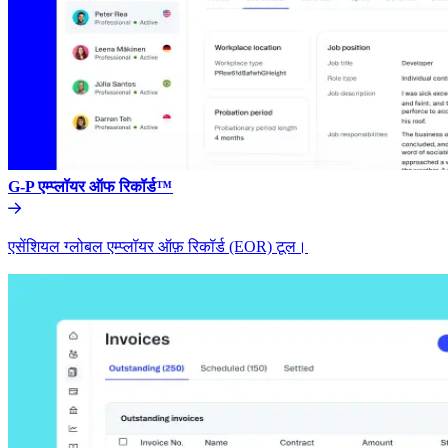
G-P एम्प्लॉयर ऑफ रिकॉर्ड™​​
एसेंशियल ग्लोबल एम्प्लॉयर ऑफ़ रिकॉर्ड (EOR) टूल।​​