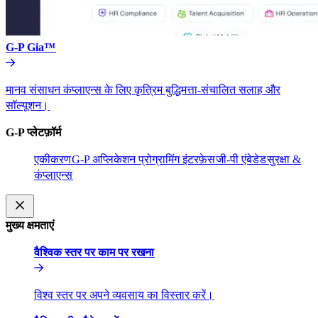
G-P Gia™​​
मानव संसाधन कंप्लाएन्स के लिए कृत्रिम बुद्धिमत्ता-संचालित सलाह और
सॉल्यूशन।​​
G-P प्लेटफ़ॉर्म​​
एकीकरण​​
G-P अप्लिकेशन प्रोग्रामिंग इंटरफ़ेस​​
जी-पी एंबेडेड​​
सुरक्षा &
कंप्लाएन्स​​
मुख्य क्षमताएं​​
वैश्विक स्तर पर काम पर रखना​​
विश्व स्तर पर अपने व्यवसाय का विस्तार करें।​​