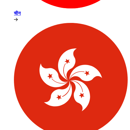
चीन​​