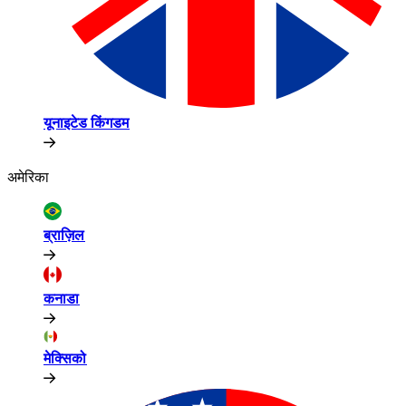
यूनाइटेड किंगडम​​
अमेरिका​​
ब्राज़िल​​
कनाडा​​
मेक्सिको​​