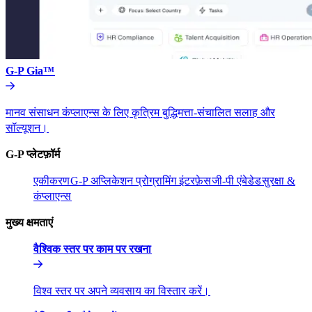
G-P Gia™​​
मानव संसाधन कंप्लाएन्स के लिए कृत्रिम बुद्धिमत्ता-संचालित सलाह और
सॉल्यूशन।​​
G-P प्लेटफ़ॉर्म​​
एकीकरण​​
G-P अप्लिकेशन प्रोग्रामिंग इंटरफ़ेस​​
जी-पी एंबेडेड​​
सुरक्षा &
कंप्लाएन्स​​
मुख्य क्षमताएं​​
वैश्विक स्तर पर काम पर रखना​​
विश्व स्तर पर अपने व्यवसाय का विस्तार करें।​​