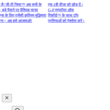
जी-पी जिया™ अब सभी के
एच-1बी वीजा को छोड़ दें।
पैमाने पर वैश्विक मानव
G-P एम्प्लॉयर ऑफ
लिए एजेंसी कृत्रिम बुद्धिमत्ता
रिकॉर्ड™ के साथ टॉप
अब इसे आजमाओ!​​
प्रतिभाओं को ऐक्सेस करें।​​