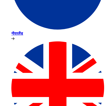
नीदरलैंड​​