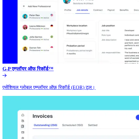
G-P एम्प्लॉयर ऑफ रिकॉर्ड™​​
एसेंशियल ग्लोबल एम्प्लॉयर ऑफ़ रिकॉर्ड (EOR) टूल।​​