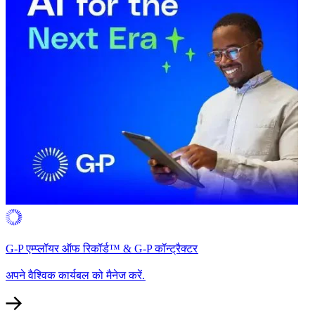
G-P एम्प्लॉयर ऑफ रिकॉर्ड™ & G-P कॉन्ट्रैक्टर​​
अपने वैश्विक कार्यबल को मैनेज करें.​​