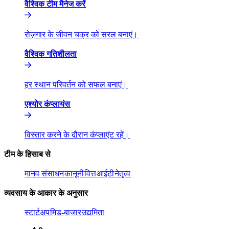
वैश्विक टीम मैनेज करें​​
रोज़गार के जीवन चक्र को सरल बनाएं।​​
वैश्विक गतिशीलता​​
हर स्थान परिवर्तन को सफल बनाएं।​​
एश्योर कंप्लायंस​​
विस्तार करने के दौरान कंप्लाएंट रहें।​​
टीम के हिसाब से​​
मानव संसाधन​​
कानूनी​​
वित्त​​
आईटी​​
नेतृत्व​​
व्यवसाय के आकार के अनुसार​​
स्टार्टअप​​
मिड-बाजार​​
उद्यमिता​​