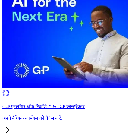
G-P एम्प्लॉयर ऑफ रिकॉर्ड™ & G-P कॉन्ट्रैक्टर​​
अपने वैश्विक कार्यबल को मैनेज करें.​​