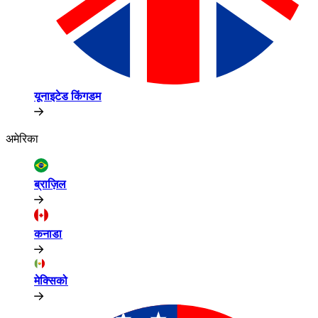
यूनाइटेड किंगडम​​
अमेरिका​​
ब्राज़िल​​
कनाडा​​
मेक्सिको​​