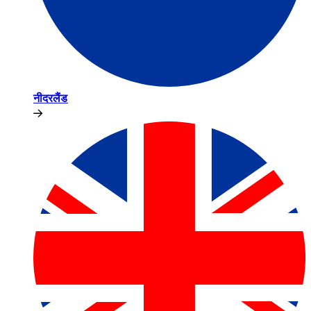
नीदरलैंड​​