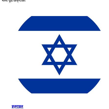
मध्य पूर्व/अफ्रीका​​
इज़राइल​​