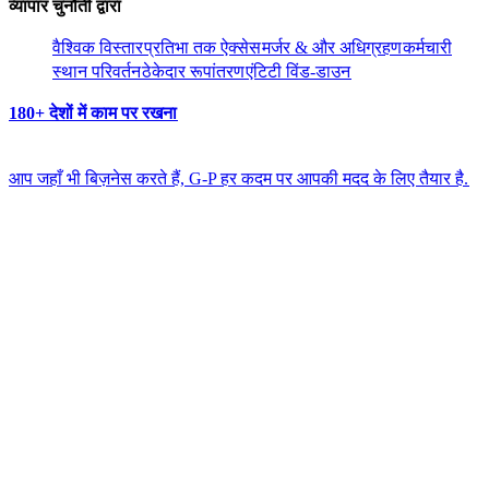
व्यापार चुनौती द्वारा​​
वैश्विक विस्तार​​
प्रतिभा तक ऐक्सेस​​
मर्जर & और अधिग्रहण​​
कर्मचारी
स्थान परिवर्तन​​
ठेकेदार रूपांतरण​​
एंटिटी विंड-डाउन​​
180+ देशों में काम पर रखना​​
आप जहाँ भी बिज़नेस करते हैं, G-P हर कदम पर आपकी मदद के लिए तैयार है.​​