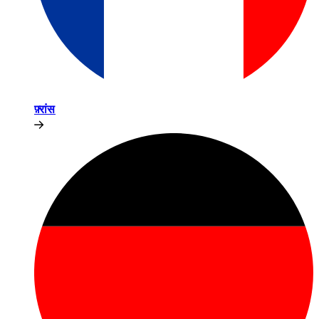
फ़्रांस​​