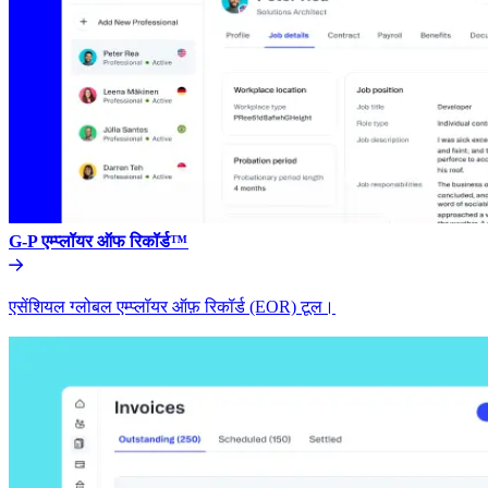
G-P एम्प्लॉयर ऑफ रिकॉर्ड™​​
एसेंशियल ग्लोबल एम्प्लॉयर ऑफ़ रिकॉर्ड (EOR) टूल।​​