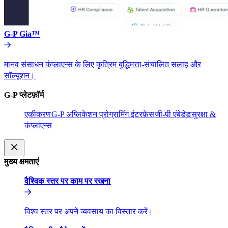
G-P Gia™​​
मानव संसाधन कंप्लाएन्स के लिए कृत्रिम बुद्धिमत्ता-संचालित सलाह और
सॉल्यूशन।​​
G-P प्लेटफ़ॉर्म​​
एकीकरण​​
G-P अप्लिकेशन प्रोग्रामिंग इंटरफ़ेस​​
जी-पी एंबेडेड​​
सुरक्षा &
कंप्लाएन्स​​
मुख्य क्षमताएं​​
वैश्विक स्तर पर काम पर रखना​​
विश्व स्तर पर अपने व्यवसाय का विस्तार करें।​​