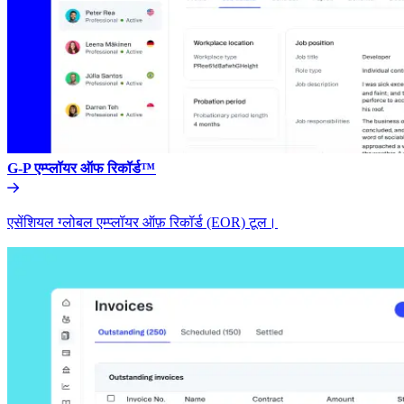
G-P एम्प्लॉयर ऑफ रिकॉर्ड™​​
एसेंशियल ग्लोबल एम्प्लॉयर ऑफ़ रिकॉर्ड (EOR) टूल।​​