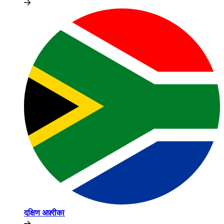
दक्षिण अफ़्रीका​​