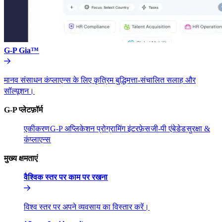
G-P Gia™​​
मानव संसाधन कंप्लाएन्स के लिए कृत्रिम बुद्धिमत्ता-संचालित सलाह और
सॉल्यूशन।​​
G-P प्लेटफ़ॉर्म​​
एकीकरण​​
G-P अप्लिकेशन प्रोग्रामिंग इंटरफ़ेस​​
जी-पी एंबेडेड​​
सुरक्षा &
कंप्लाएन्स​​
मुख्य क्षमताएं​​
वैश्विक स्तर पर काम पर रखना​​
विश्व स्तर पर अपने व्यवसाय का विस्तार करें।​​