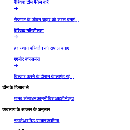
वैश्विक टीम मैनेज करें​​
रोज़गार के जीवन चक्र को सरल बनाएं।​​
वैश्विक गतिशीलता​​
हर स्थान परिवर्तन को सफल बनाएं।​​
एश्योर कंप्लायंस​​
विस्तार करने के दौरान कंप्लाएंट रहें।​​
टीम के हिसाब से​​
मानव संसाधन​​
कानूनी​​
वित्त​​
आईटी​​
नेतृत्व​​
व्यवसाय के आकार के अनुसार​​
स्टार्टअप​​
मिड-बाजार​​
उद्यमिता​​