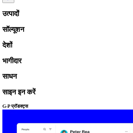
उत्पादों​​
सॉल्यूशन​​
देशों​​
भागीदार​​
साधन​​
साइन इन करें​​
G-P प्रॉडक्ट्स​​