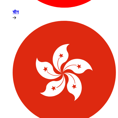
चीन​​