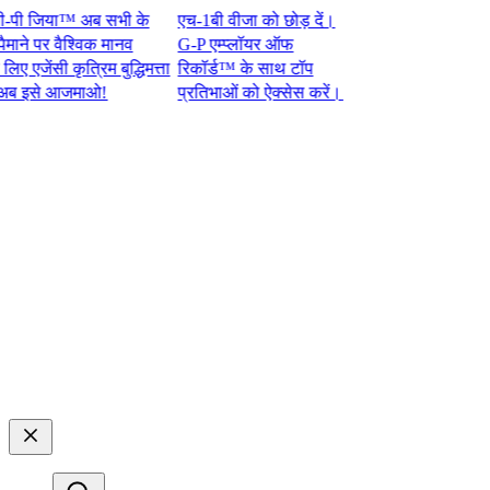
 जिया™ अब सभी के
एच-1बी वीजा को छोड़ दें।
 पर वैश्विक मानव
G-P एम्प्लॉयर ऑफ
ेंसी कृत्रिम बुद्धिमत्ता
रिकॉर्ड™ के साथ टॉप
े आजमाओ!​​
प्रतिभाओं को ऐक्सेस करें।​​