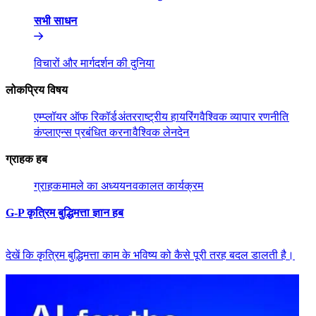
सभी साधन​​
विचारों और मार्गदर्शन की दुनिया​​
लोकप्रिय विषय​​
एम्प्लॉयर ऑफ रिकॉर्ड​​
अंतरराष्ट्रीय हायरिंग​​
वैश्विक व्यापार रणनीति​​
कंप्लाएन्स प्रबंधित करना​​
वैश्विक लेनदेन​​
ग्राहक हब​​
ग्राहक​​
मामले का अध्ययन​​
वकालत कार्यक्रम​​
G-P कृत्रिम बुद्धिमत्ता ज्ञान हब​​
देखें कि कृत्रिम बुद्धिमत्ता काम के भविष्य को कैसे पूरी तरह बदल डालती है।​​