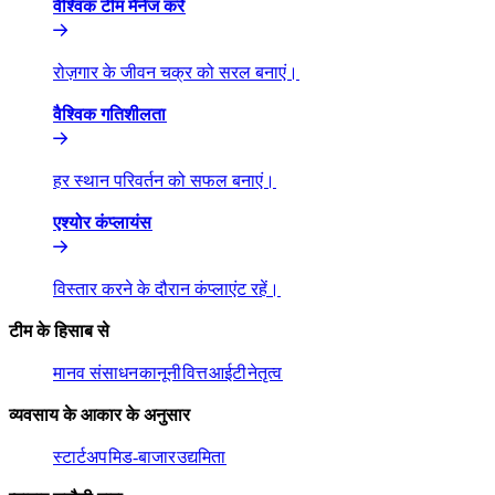
वैश्विक टीम मैनेज करें​​
रोज़गार के जीवन चक्र को सरल बनाएं।​​
वैश्विक गतिशीलता​​
हर स्थान परिवर्तन को सफल बनाएं।​​
एश्योर कंप्लायंस​​
विस्तार करने के दौरान कंप्लाएंट रहें।​​
टीम के हिसाब से​​
मानव संसाधन​​
कानूनी​​
वित्त​​
आईटी​​
नेतृत्व​​
व्यवसाय के आकार के अनुसार​​
स्टार्टअप​​
मिड-बाजार​​
उद्यमिता​​