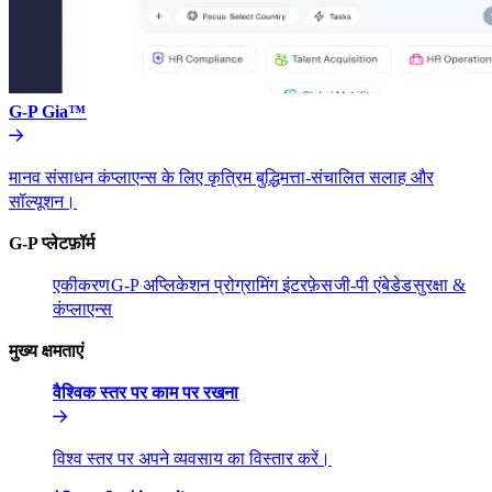
G-P Gia™​​
मानव संसाधन कंप्लाएन्स के लिए कृत्रिम बुद्धिमत्ता-संचालित सलाह और
सॉल्यूशन।​​
G-P प्लेटफ़ॉर्म​​
एकीकरण​​
G-P अप्लिकेशन प्रोग्रामिंग इंटरफ़ेस​​
जी-पी एंबेडेड​​
सुरक्षा &
कंप्लाएन्स​​
मुख्य क्षमताएं​​
वैश्विक स्तर पर काम पर रखना​​
विश्व स्तर पर अपने व्यवसाय का विस्तार करें।​​