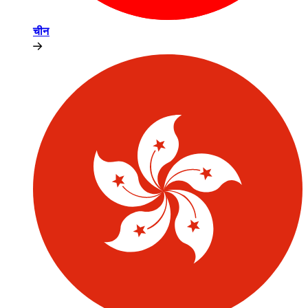
चीन​​