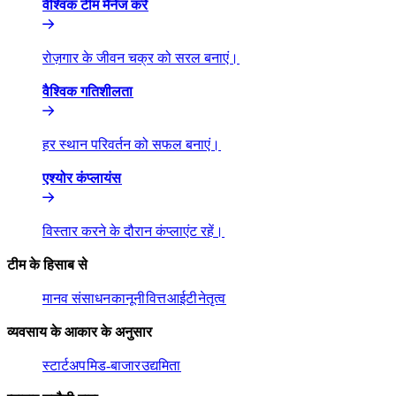
वैश्विक टीम मैनेज करें​​
रोज़गार के जीवन चक्र को सरल बनाएं।​​
वैश्विक गतिशीलता​​
हर स्थान परिवर्तन को सफल बनाएं।​​
एश्योर कंप्लायंस​​
विस्तार करने के दौरान कंप्लाएंट रहें।​​
टीम के हिसाब से​​
मानव संसाधन​​
कानूनी​​
वित्त​​
आईटी​​
नेतृत्व​​
व्यवसाय के आकार के अनुसार​​
स्टार्टअप​​
मिड-बाजार​​
उद्यमिता​​