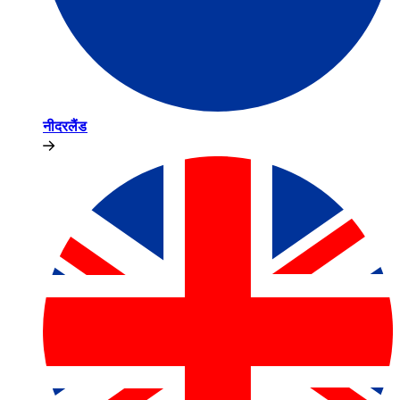
नीदरलैंड​​