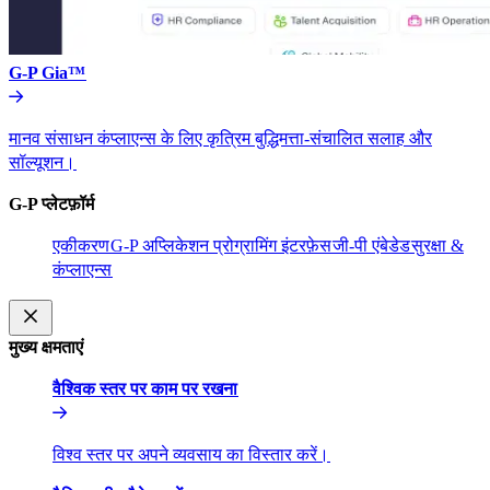
G-P Gia™​​
मानव संसाधन कंप्लाएन्स के लिए कृत्रिम बुद्धिमत्ता-संचालित सलाह और
सॉल्यूशन।​​
G-P प्लेटफ़ॉर्म​​
एकीकरण​​
G-P अप्लिकेशन प्रोग्रामिंग इंटरफ़ेस​​
जी-पी एंबेडेड​​
सुरक्षा &
कंप्लाएन्स​​
मुख्य क्षमताएं​​
वैश्विक स्तर पर काम पर रखना​​
विश्व स्तर पर अपने व्यवसाय का विस्तार करें।​​