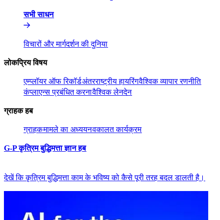
सभी साधन​​
विचारों और मार्गदर्शन की दुनिया​​
लोकप्रिय विषय​​
एम्प्लॉयर ऑफ रिकॉर्ड​​
अंतरराष्ट्रीय हायरिंग​​
वैश्विक व्यापार रणनीति​​
कंप्लाएन्स प्रबंधित करना​​
वैश्विक लेनदेन​​
ग्राहक हब​​
ग्राहक​​
मामले का अध्ययन​​
वकालत कार्यक्रम​​
G-P कृत्रिम बुद्धिमत्ता ज्ञान हब​​
देखें कि कृत्रिम बुद्धिमत्ता काम के भविष्य को कैसे पूरी तरह बदल डालती है।​​