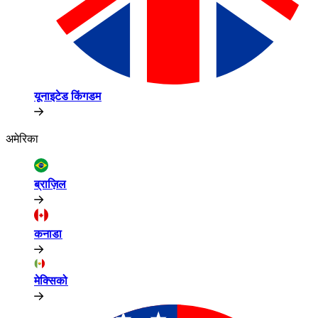
यूनाइटेड किंगडम​​
अमेरिका​​
ब्राज़िल​​
कनाडा​​
मेक्सिको​​