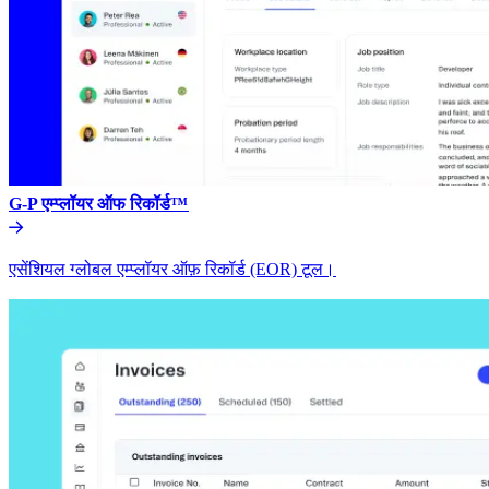
G-P एम्प्लॉयर ऑफ रिकॉर्ड™​​
एसेंशियल ग्लोबल एम्प्लॉयर ऑफ़ रिकॉर्ड (EOR) टूल।​​