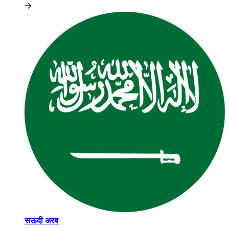
सऊदी अरब​​