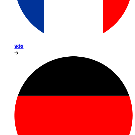
फ़्रांस​​