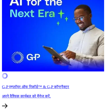
G-P एम्प्लॉयर ऑफ रिकॉर्ड™ & G-P कॉन्ट्रैक्टर​​
अपने वैश्विक कार्यबल को मैनेज करें.​​