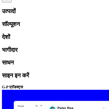
उत्पादों​​
सॉल्यूशन​​
देशों​​
भागीदार​​
साधन​​
साइन इन करें​​
G-P प्रॉडक्ट्स​​