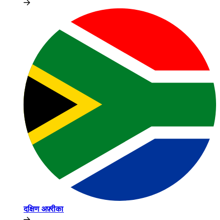
दक्षिण अफ़्रीका​​