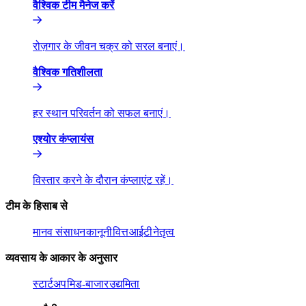
वैश्विक टीम मैनेज करें​​
रोज़गार के जीवन चक्र को सरल बनाएं।​​
वैश्विक गतिशीलता​​
हर स्थान परिवर्तन को सफल बनाएं।​​
एश्योर कंप्लायंस​​
विस्तार करने के दौरान कंप्लाएंट रहें।​​
टीम के हिसाब से​​
मानव संसाधन​​
कानूनी​​
वित्त​​
आईटी​​
नेतृत्व​​
व्यवसाय के आकार के अनुसार​​
स्टार्टअप​​
मिड-बाजार​​
उद्यमिता​​