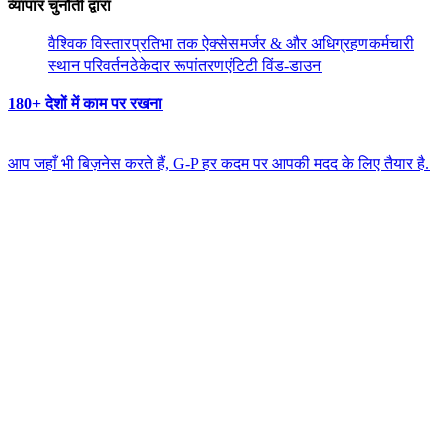
व्यापार चुनौती द्वारा​​
वैश्विक विस्तार​​
प्रतिभा तक ऐक्सेस​​
मर्जर & और अधिग्रहण​​
कर्मचारी
स्थान परिवर्तन​​
ठेकेदार रूपांतरण​​
एंटिटी विंड-डाउन​​
180+ देशों में काम पर रखना​​
आप जहाँ भी बिज़नेस करते हैं, G-P हर कदम पर आपकी मदद के लिए तैयार है.​​