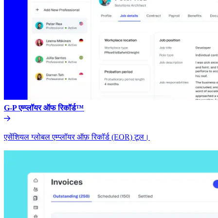
G-P एम्प्लॉयर ऑफ रिकॉर्ड™​​
एसेंशियल ग्लोबल एम्प्लॉयर ऑफ़ रिकॉर्ड (EOR) टूल।​​