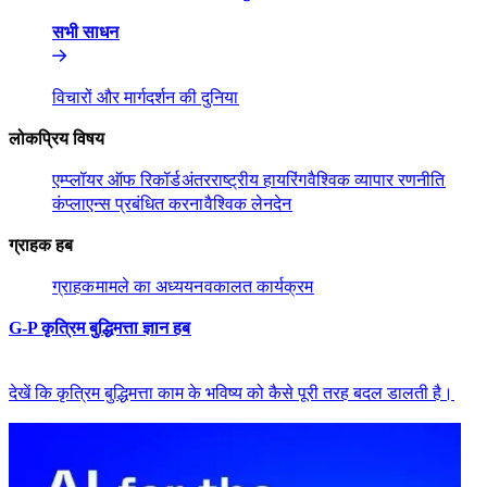
सभी साधन​​
विचारों और मार्गदर्शन की दुनिया​​
लोकप्रिय विषय​​
एम्प्लॉयर ऑफ रिकॉर्ड​​
अंतरराष्ट्रीय हायरिंग​​
वैश्विक व्यापार रणनीति​​
कंप्लाएन्स प्रबंधित करना​​
वैश्विक लेनदेन​​
ग्राहक हब​​
ग्राहक​​
मामले का अध्ययन​​
वकालत कार्यक्रम​​
G-P कृत्रिम बुद्धिमत्ता ज्ञान हब​​
देखें कि कृत्रिम बुद्धिमत्ता काम के भविष्य को कैसे पूरी तरह बदल डालती है।​​