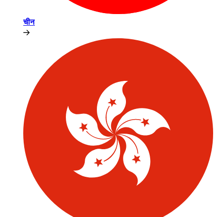
चीन​​