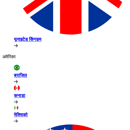
यूनाइटेड किंगडम​​
अमेरिका​​
ब्राज़िल​​
कनाडा​​
मेक्सिको​​