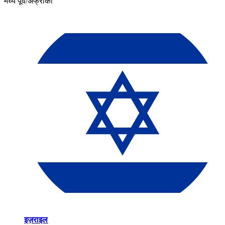
मध्य पूर्व/अफ्रीका​​
इज़राइल​​