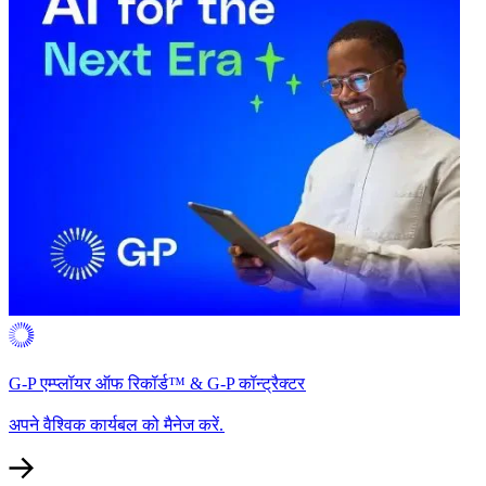
G-P एम्प्लॉयर ऑफ रिकॉर्ड™ & G-P कॉन्ट्रैक्टर​​
अपने वैश्विक कार्यबल को मैनेज करें.​​