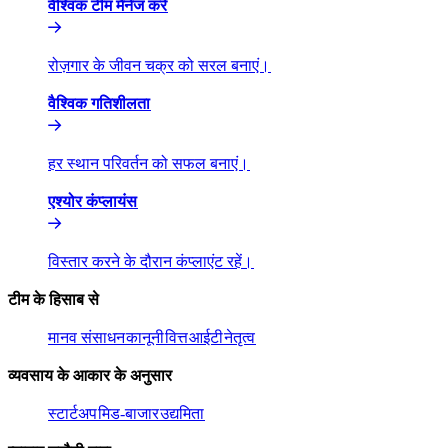
वैश्विक टीम मैनेज करें​​
रोज़गार के जीवन चक्र को सरल बनाएं।​​
वैश्विक गतिशीलता​​
हर स्थान परिवर्तन को सफल बनाएं।​​
एश्योर कंप्लायंस​​
विस्तार करने के दौरान कंप्लाएंट रहें।​​
टीम के हिसाब से​​
मानव संसाधन​​
कानूनी​​
वित्त​​
आईटी​​
नेतृत्व​​
व्यवसाय के आकार के अनुसार​​
स्टार्टअप​​
मिड-बाजार​​
उद्यमिता​​