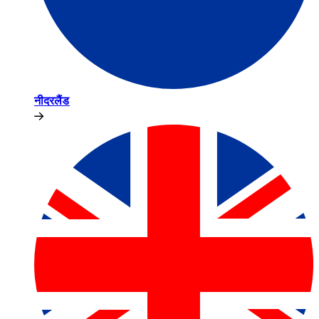
नीदरलैंड​​