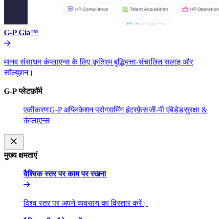
G-P Gia™​​
मानव संसाधन कंप्लाएन्स के लिए कृत्रिम बुद्धिमत्ता-संचालित सलाह और
सॉल्यूशन।​​
G-P प्लेटफ़ॉर्म​​
एकीकरण​​
G-P अप्लिकेशन प्रोग्रामिंग इंटरफ़ेस​​
जी-पी एंबेडेड​​
सुरक्षा &
कंप्लाएन्स​​
मुख्य क्षमताएं​​
वैश्विक स्तर पर काम पर रखना​​
विश्व स्तर पर अपने व्यवसाय का विस्तार करें।​​