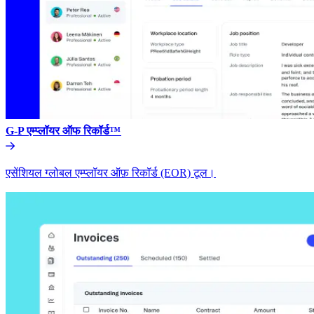
G-P एम्प्लॉयर ऑफ रिकॉर्ड™​​
एसेंशियल ग्लोबल एम्प्लॉयर ऑफ़ रिकॉर्ड (EOR) टूल।​​