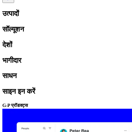
उत्पादों​​
सॉल्यूशन​​
देशों​​
भागीदार​​
साधन​​
साइन इन करें​​
G-P प्रॉडक्ट्स​​