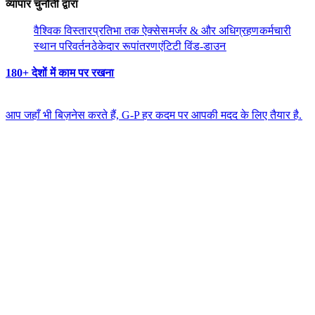
व्यापार चुनौती द्वारा​​
वैश्विक विस्तार​​
प्रतिभा तक ऐक्सेस​​
मर्जर & और अधिग्रहण​​
कर्मचारी
स्थान परिवर्तन​​
ठेकेदार रूपांतरण​​
एंटिटी विंड-डाउन​​
180+ देशों में काम पर रखना​​
आप जहाँ भी बिज़नेस करते हैं, G-P हर कदम पर आपकी मदद के लिए तैयार है.​​