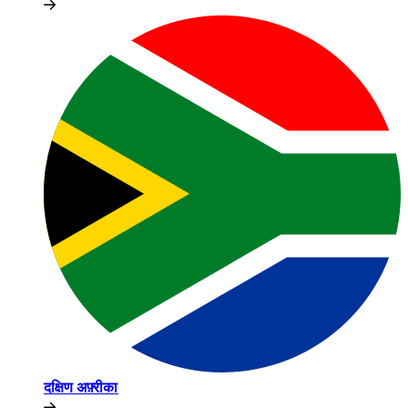
दक्षिण अफ़्रीका​​