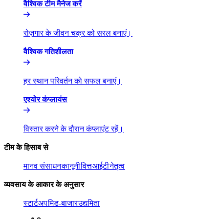
वैश्विक टीम मैनेज करें​​
रोज़गार के जीवन चक्र को सरल बनाएं।​​
वैश्विक गतिशीलता​​
हर स्थान परिवर्तन को सफल बनाएं।​​
एश्योर कंप्लायंस​​
विस्तार करने के दौरान कंप्लाएंट रहें।​​
टीम के हिसाब से​​
मानव संसाधन​​
कानूनी​​
वित्त​​
आईटी​​
नेतृत्व​​
व्यवसाय के आकार के अनुसार​​
स्टार्टअप​​
मिड-बाजार​​
उद्यमिता​​