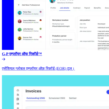
G-P एम्प्लॉयर ऑफ रिकॉर्ड™​​
एसेंशियल ग्लोबल एम्प्लॉयर ऑफ़ रिकॉर्ड (EOR) टूल।​​