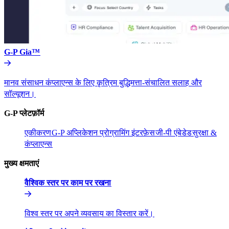
G-P Gia™​​
मानव संसाधन कंप्लाएन्स के लिए कृत्रिम बुद्धिमत्ता-संचालित सलाह और
सॉल्यूशन।​​
G-P प्लेटफ़ॉर्म​​
एकीकरण​​
G-P अप्लिकेशन प्रोग्रामिंग इंटरफ़ेस​​
जी-पी एंबेडेड​​
सुरक्षा &
कंप्लाएन्स​​
मुख्य क्षमताएं​​
वैश्विक स्तर पर काम पर रखना​​
विश्व स्तर पर अपने व्यवसाय का विस्तार करें।​​