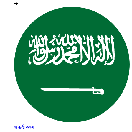
सऊदी अरब​​