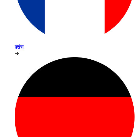
फ़्रांस​​