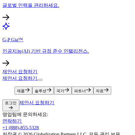
글로벌 인력을 관리하세요.​​
G-P Gia™​​
인공지능(AI) 기반 규정 준수 인텔리전스.​​
제안서 요청하기​​
제안서 요청하기​​
제품​​
솔루션​​
국가​​
파트너​​
자료​​
제안서 요청하기​​
로그인​​
영업팀에 문의하세요:​​
연락하기​​
+1 (888)-855-5328​​
저작권 © 2026 Globalization Partners LLC. 모든 권리 보유.​​