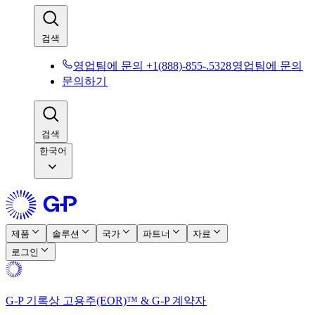
검색​​
영업팀에 문의 +1(888)-855-.5328​​
영업팀에 문의​​
문의하기​​
검색​​
한국어
제품​​
솔루션​​
국가​​
파트너​​
자료​​
로그인​​
G-P 기록상 고용주(EOR)™ & G-P 계약자​​