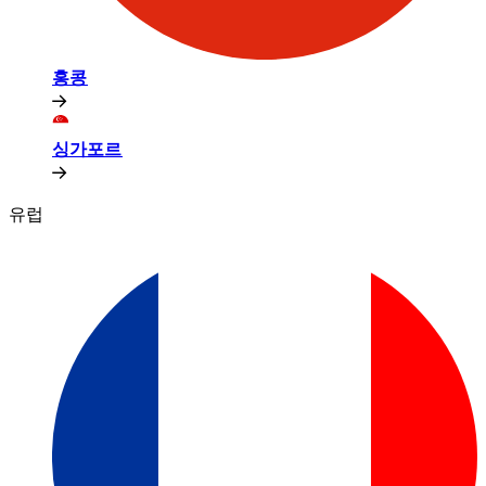
홍콩​​
싱가포르​​
유럽​​