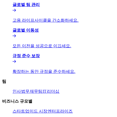
글로벌 팀 관리​​
고용 라이프사이클을 간소화하세요.​​
글로벌 이동성​​
모든 이전을 성공으로 이끄세요.​​
규정 준수 보장​​
확장하는 동안 규정을 준수하세요.​​
팀​​
인사​​
법무​​
재무팀​​
IT​​
리더십​​
비즈니스 규모별​​
스타트업​​
미드 시장​​
엔터프라이즈​​