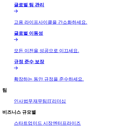
글로벌 팀 관리​​
고용 라이프사이클을 간소화하세요.​​
글로벌 이동성​​
모든 이전을 성공으로 이끄세요.​​
규정 준수 보장​​
확장하는 동안 규정을 준수하세요.​​
팀​​
인사​​
법무​​
재무팀​​
IT​​
리더십​​
비즈니스 규모별​​
스타트업​​
미드 시장​​
엔터프라이즈​​