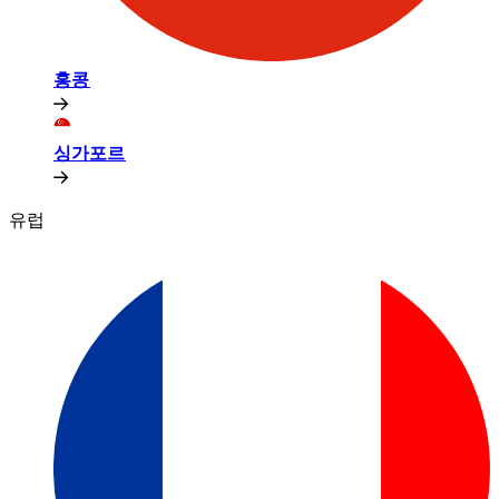
홍콩​​
싱가포르​​
유럽​​