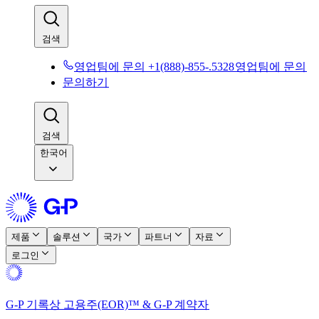
검색​​
영업팀에 문의 +1(888)-855-.5328​​
영업팀에 문의​​
문의하기​​
검색​​
한국어
제품​​
솔루션​​
국가​​
파트너​​
자료​​
로그인​​
G-P 기록상 고용주(EOR)™ & G-P 계약자​​