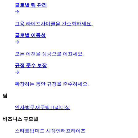
글로벌 팀 관리​​
고용 라이프사이클을 간소화하세요.​​
글로벌 이동성​​
모든 이전을 성공으로 이끄세요.​​
규정 준수 보장​​
확장하는 동안 규정을 준수하세요.​​
팀​​
인사​​
법무​​
재무팀​​
IT​​
리더십​​
비즈니스 규모별​​
스타트업​​
미드 시장​​
엔터프라이즈​​