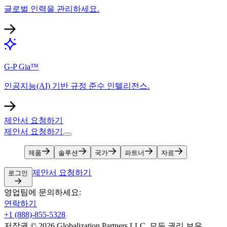
글로벌 인력을 관리하세요.​​
G-P Gia™​​
인공지능(AI) 기반 규정 준수 인텔리전스.​​
제안서 요청하기​​
제안서 요청하기​​
제품​​
솔루션​​
국가​​
파트너​​
자료​​
제안서 요청하기​​
로그인​​
영업팀에 문의하세요:​​
연락하기​​
+1 (888)-855-5328​​
저작권 © 2026 Globalization Partners LLC. 모든 권리 보유.​​