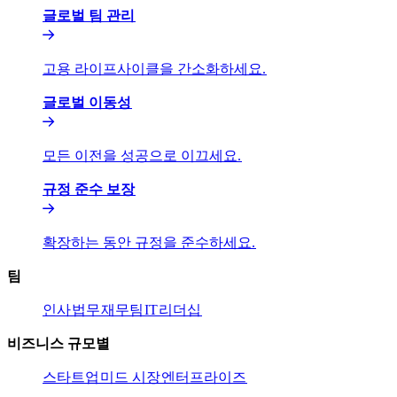
글로벌 팀 관리​​
고용 라이프사이클을 간소화하세요.​​
글로벌 이동성​​
모든 이전을 성공으로 이끄세요.​​
규정 준수 보장​​
확장하는 동안 규정을 준수하세요.​​
팀​​
인사​​
법무​​
재무팀​​
IT​​
리더십​​
비즈니스 규모별​​
스타트업​​
미드 시장​​
엔터프라이즈​​