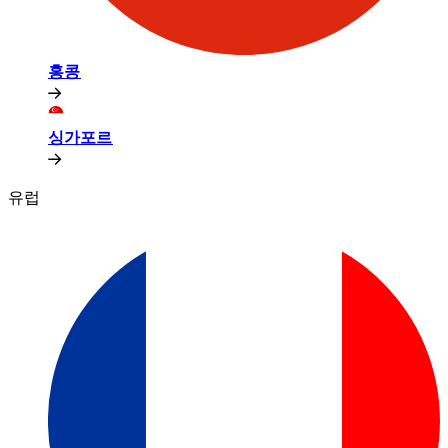
홍콩​​
싱가포르​​
유럽​​