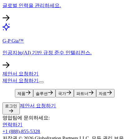
글로벌 인력을 관리하세요.​​
G-P Gia™​​
인공지능(AI) 기반 규정 준수 인텔리전스.​​
제안서 요청하기​​
제안서 요청하기​​
제품​​
솔루션​​
국가​​
파트너​​
자료​​
제안서 요청하기​​
로그인​​
영업팀에 문의하세요:​​
연락하기​​
+1 (888)-855-5328​​
저작권 © 2026 Globalization Partners LLC. 모든 권리 보유.​​