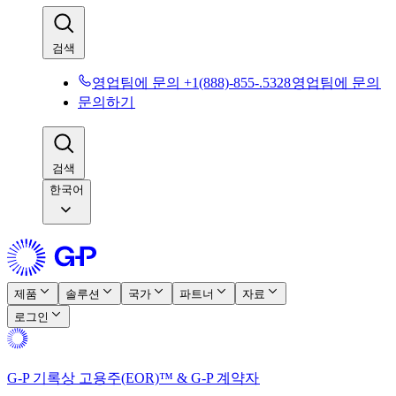
검색​​
영업팀에 문의 +1(888)-855-.5328​​
영업팀에 문의​​
문의하기​​
검색​​
한국어
제품​​
솔루션​​
국가​​
파트너​​
자료​​
로그인​​
G-P 기록상 고용주(EOR)™ & G-P 계약자​​