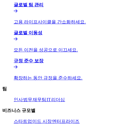
글로벌 팀 관리​​
고용 라이프사이클을 간소화하세요.​​
글로벌 이동성​​
모든 이전을 성공으로 이끄세요.​​
규정 준수 보장​​
확장하는 동안 규정을 준수하세요.​​
팀​​
인사​​
법무​​
재무팀​​
IT​​
리더십​​
비즈니스 규모별​​
스타트업​​
미드 시장​​
엔터프라이즈​​