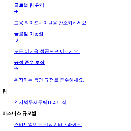
글로벌 팀 관리​​
고용 라이프사이클을 간소화하세요.​​
글로벌 이동성​​
모든 이전을 성공으로 이끄세요.​​
규정 준수 보장​​
확장하는 동안 규정을 준수하세요.​​
팀​​
인사​​
법무​​
재무팀​​
IT​​
리더십​​
비즈니스 규모별​​
스타트업​​
미드 시장​​
엔터프라이즈​​