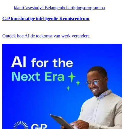
klant​​
Casestudy's​​
Belangenbehartigingsprogramma​​
G-P kunstmatige intelligentie Kenniscentrum​​
Ontdek hoe AI de toekomst van werk verandert.​​