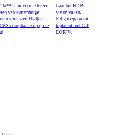
™ is nu voor iedereen
Laat het H-1B-
 van kunstmatige
visum vallen.
n voor wereldwijde
Krijg toegang tot
pliance op grote
toptalent met G-P
EOR™.​​