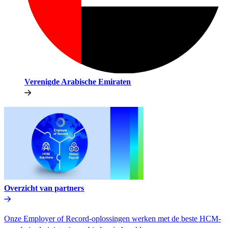
Verenigde Arabische Emiraten​​
Overzicht van partners​​
Onze Employer of Record-oplossingen werken met de beste HCM-