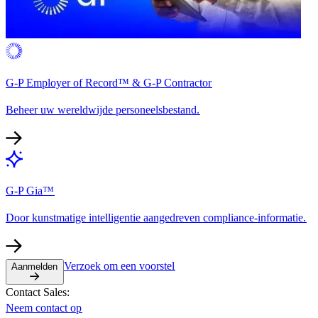
G-P Employer of Record™ & G-P Contractor​​
Beheer uw wereldwijde personeelsbestand.​​
G-P Gia™​​
Door kunstmatige intelligentie aangedreven compliance-informatie.​​
Verzoek om een voorstel​​
Aanmelden​​
Contact Sales:​​
Neem contact op​​