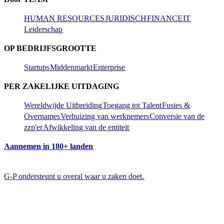
HUMAN RESOURCES​​
JURIDISCH​​
FINANCE​​
IT​​
Leiderschap​​
OP BEDRIJFSGROOTTE​​
Startups​​
Middenmarkt​​
Enterprise​​
PER ZAKELIJKE UITDAGING​​
Wereldwijde Uitbreiding​​
Toegang tot Talent​​
Fusies &
Overnames​​
Verhuizing van werknemers​​
Conversie van de
zzp'er​​
Afwikkeling van de entiteit​​
Aannemen in 180+ landen​​
G-P ondersteunt u overal waar u zaken doet.​​