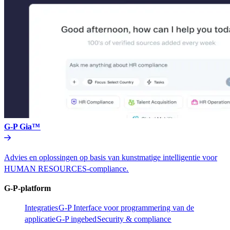
G-P Gia™​​
Advies en oplossingen op basis van kunstmatige intelligentie voor
HUMAN RESOURCES-compliance.​​
G-P-platform​​
Integraties​​
G-P Interface voor programmering van de
applicatie​​
G-P ingebed​​
Security & compliance​​