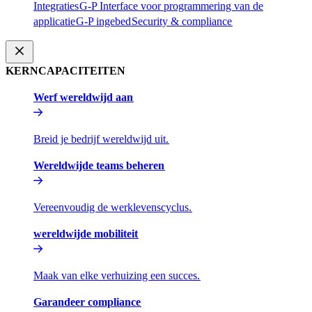
Integraties​​
G-P Interface voor programmering van de
applicatie​​
G-P ingebed​​
Security & compliance​​
KERNCAPACITEITEN​​
Werf wereldwijd aan​​
Breid je bedrijf wereldwijd uit.​​
Wereldwijde teams beheren​​
Vereenvoudig de werklevenscyclus.​​
wereldwijde mobiliteit​​
Maak van elke verhuizing een succes.​​
Garandeer compliance​​