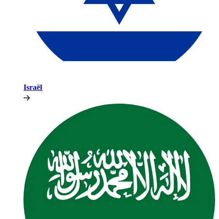
Israël​​