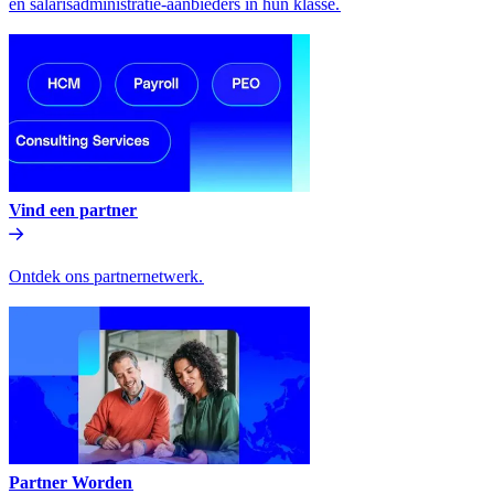
en salarisadministratie-aanbieders in hun klasse.​​
Vind een partner​​
Ontdek ons partnernetwerk.​​
Partner Worden​​