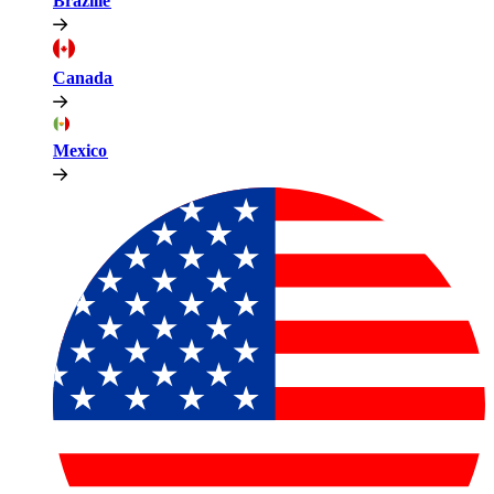
Brazilië​​
Canada​​
Mexico​​