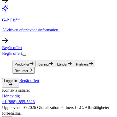
G-P Gia™​​
AI-driven efterlevnadsinformation.​​
Begär offert​​
Begär offert​​
Produkter​​
lösning​​
Länder​​
Partners​​
Resurser​​
Begär offert​​
Logga in​​
Kontakta säljare:​​
Hör av dig​​
+1 (888) -855-5328​​
Upphovsrätt © 2026 Globalization Partners LLC. Alla rättigheter
förbehållna.​​