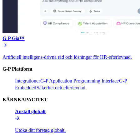
G-P Gia™​​
Artificiell intelligens-drivna råd och lösningar för HR-efterlevnad.​​
G-P Plattform​​
Integrationer​​
G-P Application Programming Interface​​
G-P
Embedded​​
Säkerhet och efterlevnad​​
KÄRNKAPACITET​​
Anställ globalt​​
Utöka ditt företag globalt.​​