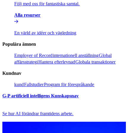
Följ med oss för fantastiska samtal.​​
Alla resurser​​
En värld av idéer och vägledning​​
Populära ämnen​​
Employer of Record​​
internationell anställning​​
Global
affärsstrategi​​
Hantera efterlevnad​​
Globala transaktioner​​
Kundnav​​
kund​​
Fallstudier​​
Program för förespråkande​​
G-P artificiell intelligens Kunskapsnav​​
Se hur AI förändrar framtidens arbete.​​