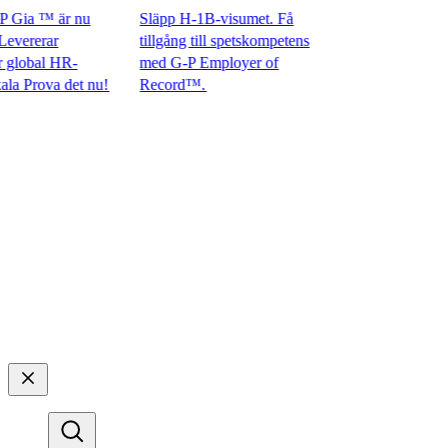
ia ™ är nu
Släpp H-1B-visumet. Få
ererar
tillgång till spetskompetens
obal HR-
med G-P Employer of
rova det nu!​​
Record™.​​