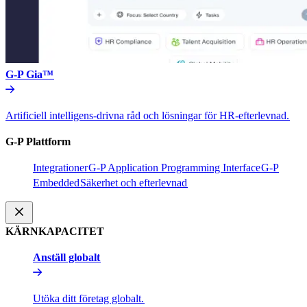
G-P Gia™​​
Artificiell intelligens-drivna råd och lösningar för HR-efterlevnad.​​
G-P Plattform​​
Integrationer​​
G-P Application Programming Interface​​
G-P
Embedded​​
Säkerhet och efterlevnad​​
KÄRNKAPACITET​​
Anställ globalt​​
Utöka ditt företag globalt.​​