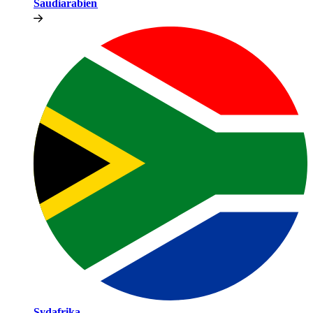
Saudiarabien​​
Sydafrika​​