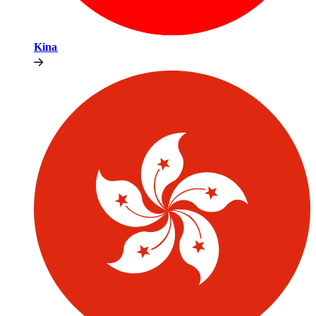
Kina​​