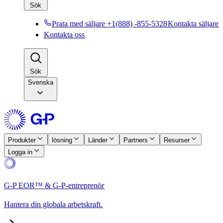
Sök​​
Prata med säljare +1(888) -855-5328​​
Kontakta säljare​​
Kontakta oss​​
Sök​​
Svenska
Produkter​​
lösning​​
Länder​​
Partners​​
Resurser​​
Logga in​​
G-P EOR™ & G-P-entreprenör​​
Hantera din globala arbetskraft.​​