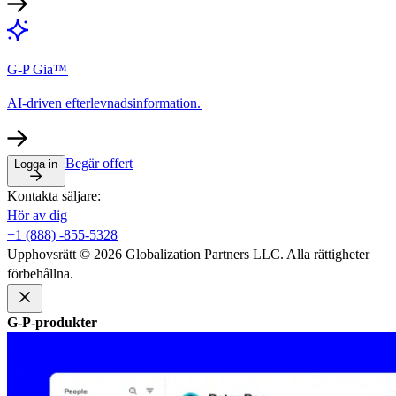
G-P Gia™​​
AI-driven efterlevnadsinformation.​​
Begär offert​​
Logga in​​
Kontakta säljare:​​
Hör av dig​​
+1 (888) -855-5328​​
Upphovsrätt © 2026 Globalization Partners LLC. Alla rättigheter
förbehållna.​​
G-P-produkter​​