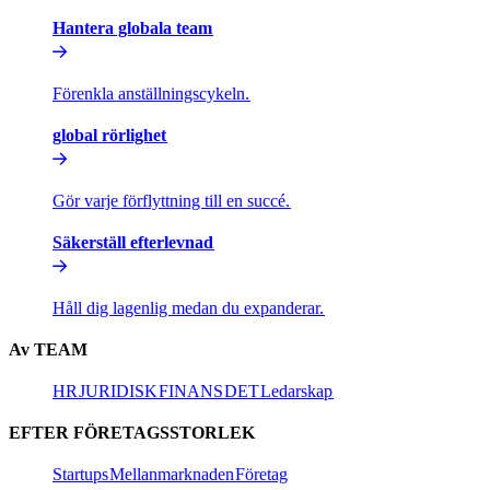
Hantera globala team​​
Förenkla anställningscykeln.​​
global rörlighet​​
Gör varje förflyttning till en succé.​​
Säkerställ efterlevnad​​
Håll dig lagenlig medan du expanderar.​​
Av TEAM​​
HR​​
JURIDISK​​
FINANS​​
DET​​
Ledarskap​​
EFTER FÖRETAGSSTORLEK​​
Startups​​
Mellanmarknaden​​
Företag​​