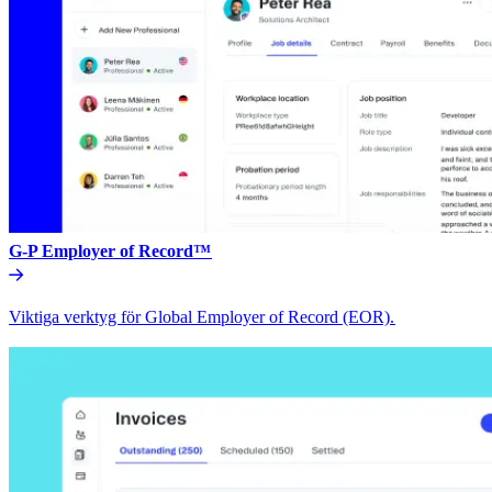
G-P Employer of Record™​​
Viktiga verktyg för Global Employer of Record (EOR).​​