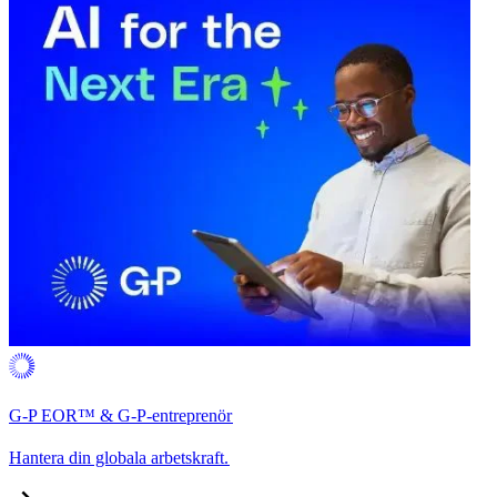
G-P EOR™ & G-P-entreprenör​​
Hantera din globala arbetskraft.​​