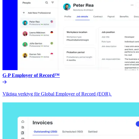
G-P Employer of Record™​​
Viktiga verktyg för Global Employer of Record (EOR).​​