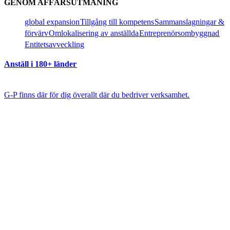
GENOM AFFÄRSUTMANING​​
global expansion​​
Tillgång till kompetens​​
Sammanslagningar &
förvärv​​
Omlokalisering av anställda​​
Entreprenörsombyggnad​​
Entitetsavveckling​​
Anställ i 180+ länder​​
G-P finns där för dig överallt där du bedriver verksamhet.​​