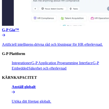
G-P Gia™​​
Artificiell intelligens-drivna råd och lösningar för HR-efterlevnad.​​
G-P Plattform​​
Integrationer​​
G-P Application Programming Interface​​
G-P
Embedded​​
Säkerhet och efterlevnad​​
KÄRNKAPACITET​​
Anställ globalt​​
Utöka ditt företag globalt.​​