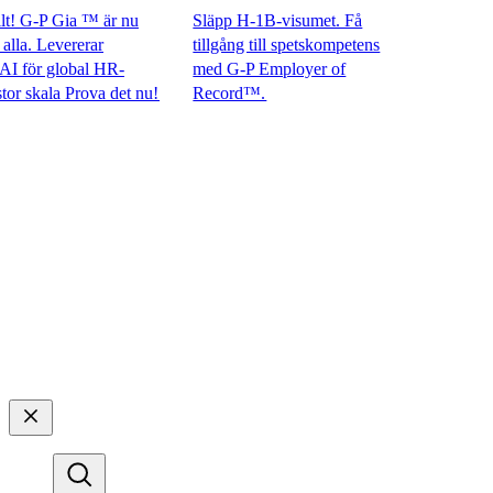
 G-P Gia ™ är nu
Släpp H-1B-visumet. Få
a. Levererar
tillgång till spetskompetens
ör global HR-
med G-P Employer of
kala Prova det nu!​​
Record™.​​