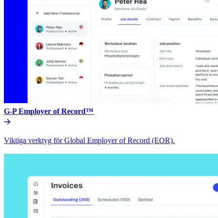
G-P Employer of Record™​​
Viktiga verktyg för Global Employer of Record (EOR).​​