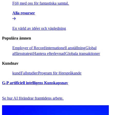
Följ med oss för fantastiska samtal.​​
Alla resurser​​
En värld av idéer och vägledning​​
Populära ämnen​​
Employer of Record​​
internationell anställning​​
Global
affärsstrategi​​
Hantera efterlevnad​​
Globala transaktioner​​
Kundnav​​
kund​​
Fallstudier​​
Program för förespråkande​​
G-P artificiell intelligens Kunskapsnav​​
Se hur AI förändrar framtidens arbete.​​