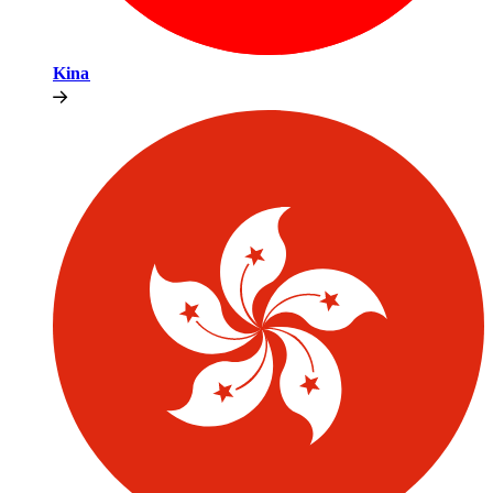
Kina​​