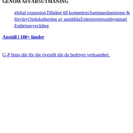
GENOM AFFÄRSUTMANING​​
global expansion​​
Tillgång till kompetens​​
Sammanslagningar &
förvärv​​
Omlokalisering av anställda​​
Entreprenörsombyggnad​​
Entitetsavveckling​​
Anställ i 180+ länder​​
G-P finns där för dig överallt där du bedriver verksamhet.​​