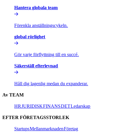
Hantera globala team​​
Förenkla anställningscykeln.​​
global rörlighet​​
Gör varje förflyttning till en succé.​​
Säkerställ efterlevnad​​
Håll dig lagenlig medan du expanderar.​​
Av TEAM​​
HR​​
JURIDISK​​
FINANS​​
DET​​
Ledarskap​​
EFTER FÖRETAGSSTORLEK​​
Startups​​
Mellanmarknaden​​
Företag​​