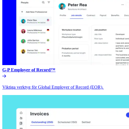
G-P Employer of Record™​​
Viktiga verktyg för Global Employer of Record (EOR).​​