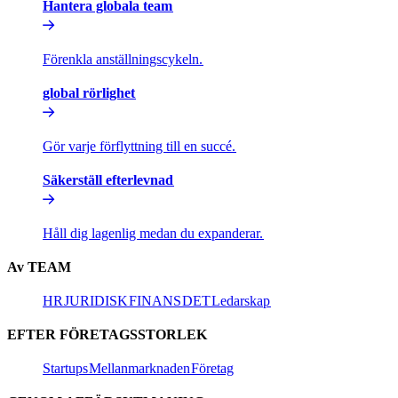
Hantera globala team​​
Förenkla anställningscykeln.​​
global rörlighet​​
Gör varje förflyttning till en succé.​​
Säkerställ efterlevnad​​
Håll dig lagenlig medan du expanderar.​​
Av TEAM​​
HR​​
JURIDISK​​
FINANS​​
DET​​
Ledarskap​​
EFTER FÖRETAGSSTORLEK​​
Startups​​
Mellanmarknaden​​
Företag​​