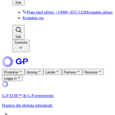
Sök​​
Prata med säljare +1(888) -855-5328​​
Kontakta säljare​​
Kontakta oss​​
Sök​​
Svenska
Produkter​​
lösning​​
Länder​​
Partners​​
Resurser​​
Logga in​​
G-P EOR™ & G-P-entreprenör​​
Hantera din globala arbetskraft.​​