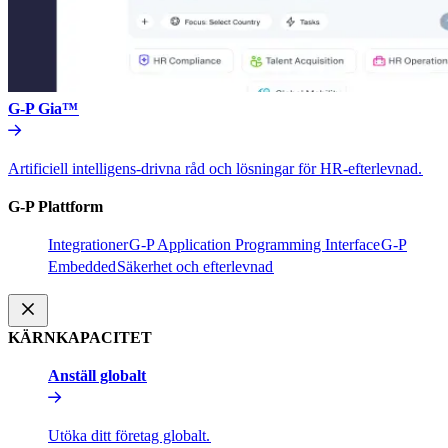
G-P Gia™​​
Artificiell intelligens-drivna råd och lösningar för HR-efterlevnad.​​
G-P Plattform​​
Integrationer​​
G-P Application Programming Interface​​
G-P
Embedded​​
Säkerhet och efterlevnad​​
KÄRNKAPACITET​​
Anställ globalt​​
Utöka ditt företag globalt.​​