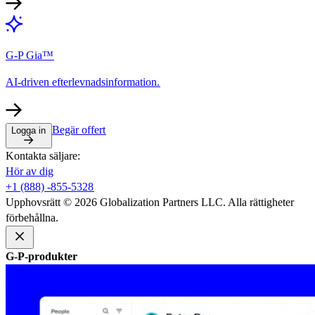
G-P Gia™​​
AI-driven efterlevnadsinformation.​​
Begär offert​​
Logga in​​
Kontakta säljare:​​
Hör av dig​​
+1 (888) -855-5328​​
Upphovsrätt © 2026 Globalization Partners LLC. Alla rättigheter
förbehållna.​​
G-P-produkter​​