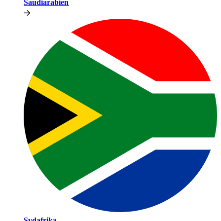
Saudiarabien​​
Sydafrika​​