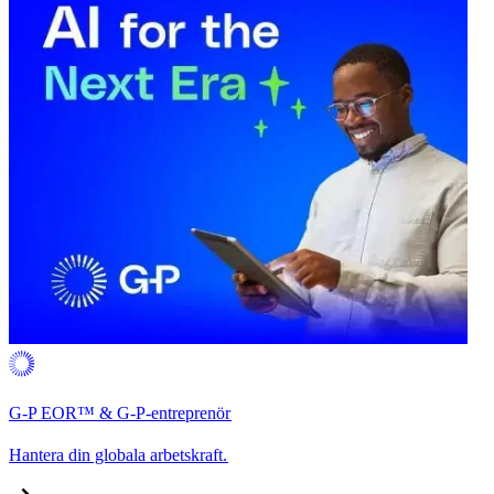
G-P EOR™ & G-P-entreprenör​​
Hantera din globala arbetskraft.​​