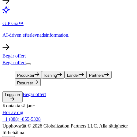
G-P Gia™​​
AI-driven efterlevnadsinformation.​​
Begär offert​​
Begär offert​​
Produkter​​
lösning​​
Länder​​
Partners​​
Resurser​​
Begär offert​​
Logga in​​
Kontakta säljare:​​
Hör av dig​​
+1 (888) -855-5328​​
Upphovsrätt © 2026 Globalization Partners LLC. Alla rättigheter
förbehållna.​​