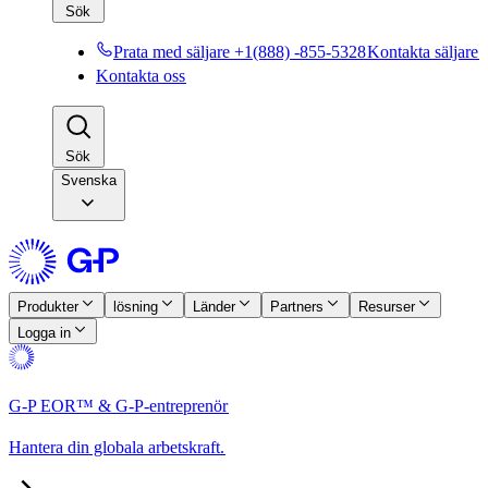
Sök​​
Prata med säljare +1(888) -855-5328​​
Kontakta säljare​​
Kontakta oss​​
Sök​​
Svenska
Produkter​​
lösning​​
Länder​​
Partners​​
Resurser​​
Logga in​​
G-P EOR™ & G-P-entreprenör​​
Hantera din globala arbetskraft.​​