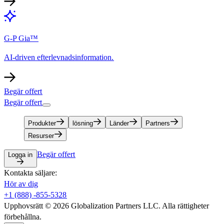
G-P Gia™​​
AI-driven efterlevnadsinformation.​​
Begär offert​​
Begär offert​​
Produkter​​
lösning​​
Länder​​
Partners​​
Resurser​​
Begär offert​​
Logga in​​
Kontakta säljare:​​
Hör av dig​​
+1 (888) -855-5328​​
Upphovsrätt © 2026 Globalization Partners LLC. Alla rättigheter
förbehållna.​​