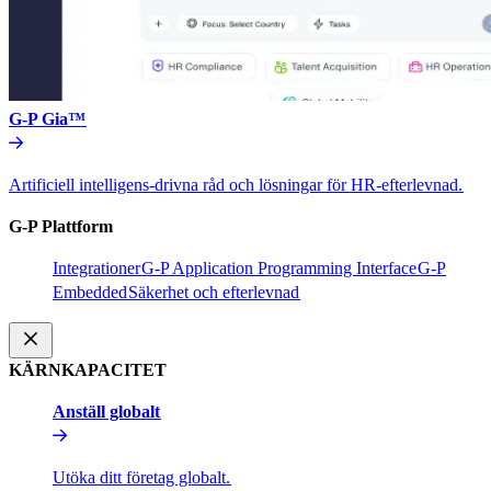
G-P Gia™​​
Artificiell intelligens-drivna råd och lösningar för HR-efterlevnad.​​
G-P Plattform​​
Integrationer​​
G-P Application Programming Interface​​
G-P
Embedded​​
Säkerhet och efterlevnad​​
KÄRNKAPACITET​​
Anställ globalt​​
Utöka ditt företag globalt.​​