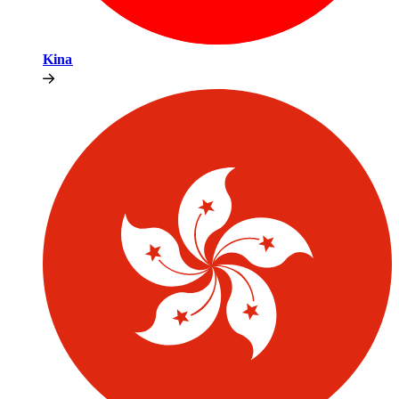
Kina​​