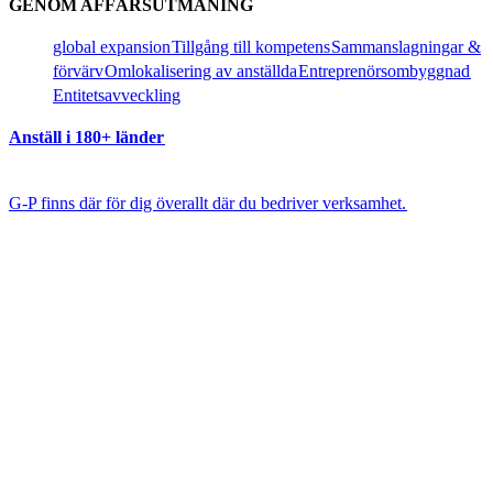
GENOM AFFÄRSUTMANING​​
global expansion​​
Tillgång till kompetens​​
Sammanslagningar &
förvärv​​
Omlokalisering av anställda​​
Entreprenörsombyggnad​​
Entitetsavveckling​​
Anställ i 180+ länder​​
G-P finns där för dig överallt där du bedriver verksamhet.​​