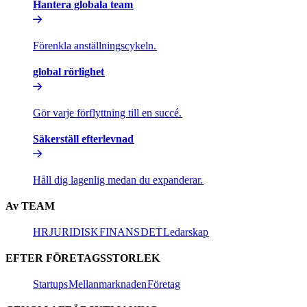
Hantera globala team​​
Förenkla anställningscykeln.​​
global rörlighet​​
Gör varje förflyttning till en succé.​​
Säkerställ efterlevnad​​
Håll dig lagenlig medan du expanderar.​​
Av TEAM​​
HR​​
JURIDISK​​
FINANS​​
DET​​
Ledarskap​​
EFTER FÖRETAGSSTORLEK​​
Startups​​
Mellanmarknaden​​
Företag​​