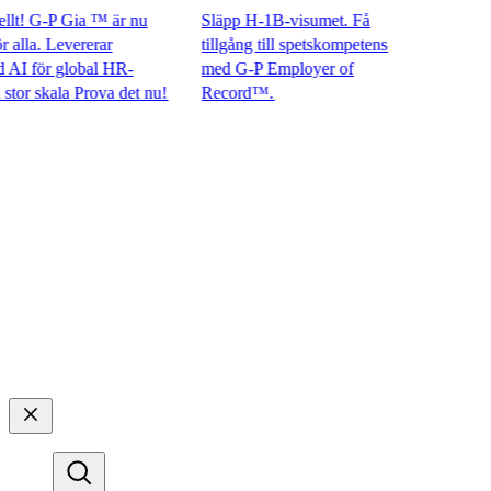
! G-P Gia ™ är nu
Släpp H-1B-visumet. Få
la. Levererar
tillgång till spetskompetens
för global HR-
med G-P Employer of
 skala Prova det nu!​​
Record™.​​