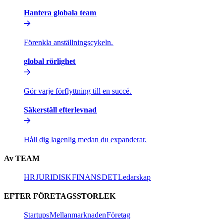
Hantera globala team​​
Förenkla anställningscykeln.​​
global rörlighet​​
Gör varje förflyttning till en succé.​​
Säkerställ efterlevnad​​
Håll dig lagenlig medan du expanderar.​​
Av TEAM​​
HR​​
JURIDISK​​
FINANS​​
DET​​
Ledarskap​​
EFTER FÖRETAGSSTORLEK​​
Startups​​
Mellanmarknaden​​
Företag​​