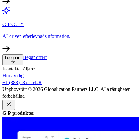
G-P Gia™​​
AI-driven efterlevnadsinformation.​​
Begär offert​​
Logga in​​
Kontakta säljare:​​
Hör av dig​​
+1 (888) -855-5328​​
Upphovsrätt © 2026 Globalization Partners LLC. Alla rättigheter
förbehållna.​​
G-P-produkter​​