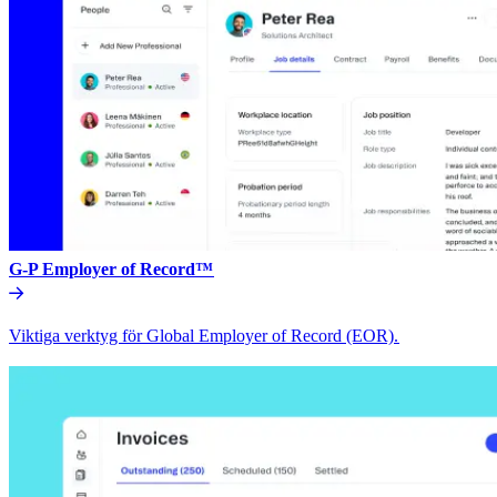
G-P Employer of Record™​​
Viktiga verktyg för Global Employer of Record (EOR).​​