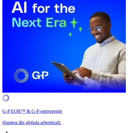
G-P EOR™ & G-P-entreprenör​​
Hantera din globala arbetskraft.​​