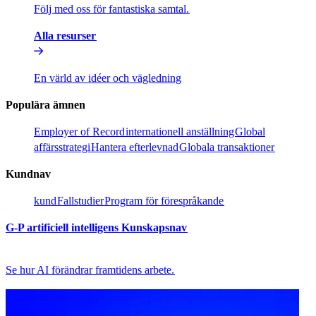
Följ med oss för fantastiska samtal.​​
Alla resurser​​
En värld av idéer och vägledning​​
Populära ämnen​​
Employer of Record​​
internationell anställning​​
Global
affärsstrategi​​
Hantera efterlevnad​​
Globala transaktioner​​
Kundnav​​
kund​​
Fallstudier​​
Program för förespråkande​​
G-P artificiell intelligens Kunskapsnav​​
Se hur AI förändrar framtidens arbete.​​