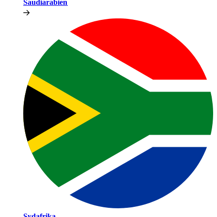
Saudiarabien​​
Sydafrika​​