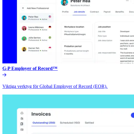
G-P Employer of Record™​​
Viktiga verktyg för Global Employer of Record (EOR).​​