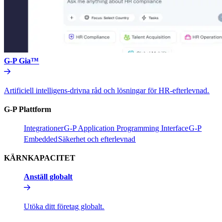
G-P Gia™​​
Artificiell intelligens-drivna råd och lösningar för HR-efterlevnad.​​
G-P Plattform​​
Integrationer​​
G-P Application Programming Interface​​
G-P
Embedded​​
Säkerhet och efterlevnad​​
KÄRNKAPACITET​​
Anställ globalt​​
Utöka ditt företag globalt.​​