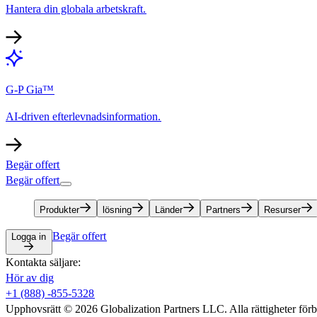
Hantera din globala arbetskraft.​​
G-P Gia™​​
AI-driven efterlevnadsinformation.​​
Begär offert​​
Begär offert​​
Produkter​​
lösning​​
Länder​​
Partners​​
Resurser​​
Begär offert​​
Logga in​​
Kontakta säljare:​​
Hör av dig​​
+1 (888) -855-5328​​
Upphovsrätt © 2026 Globalization Partners LLC. Alla rättigheter förbeh