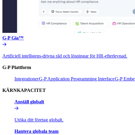
G-P Gia™​​
Artificiell intelligens-drivna råd och lösningar för HR-efterlevnad.​​
G-P Plattform​​
Integrationer​​
G-P Application Programming Interface​​
G-P Embed
KÄRNKAPACITET​​
Anställ globalt​​
Utöka ditt företag globalt.​​
Hantera globala team​​