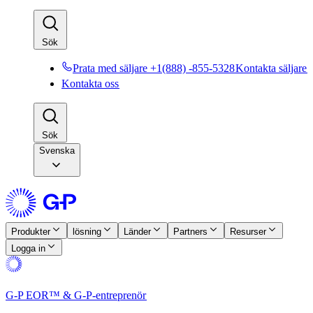
Sök​​
Prata med säljare +1(888) -855-5328​​
Kontakta säljare​​
Kontakta oss​​
Sök​​
Svenska
Produkter​​
lösning​​
Länder​​
Partners​​
Resurser​​
Logga in​​
G-P EOR™ & G-P-entreprenör​​