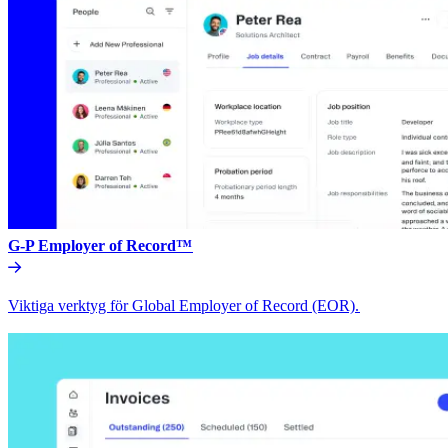
G-P Employer of Record™​​
Viktiga verktyg för Global Employer of Record (EOR).​​