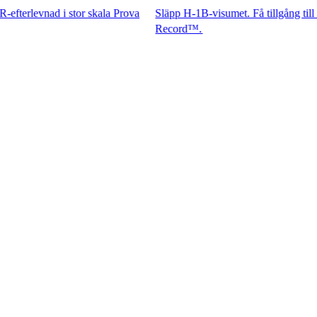
ad i stor skala Prova
Släpp H-1B-visumet. Få tillgång till spetskom
Record™.​​