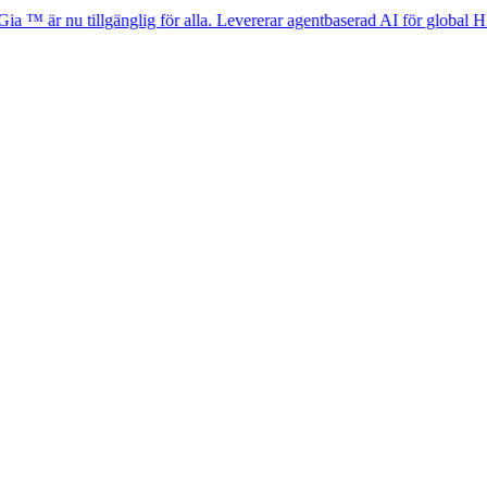
 tillgänglig för alla. Levererar agentbaserad AI för global HR-efterlevn