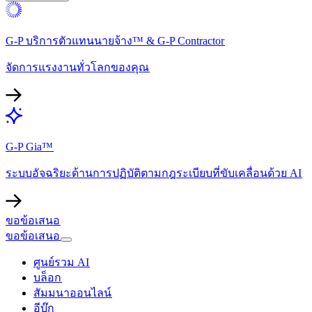
G-P บริการตัวแทนนายจ้าง™ & G-P Contractor​​
จัดการแรงงานทั่วโลกของคุณ​​
G-P Gia™​​
ระบบอัจฉริยะด้านการปฏิบัติตามกฎระเบียบที่ขับเคลื่อนด้วย AI​​
ขอข้อเสนอ​​
ขอข้อเสนอ​​
ศูนย์รวม AI​​
บล็อก​​
สัมมนาออนไลน์​​
อีบุ๊ก​​