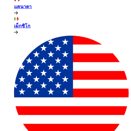
แคนาดา​​
เม็กซิโก​​