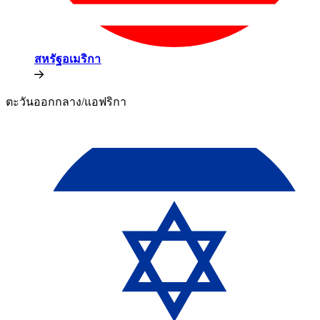
สหรัฐอเมริกา​​
ตะวันออกกลาง/แอฟริกา​​