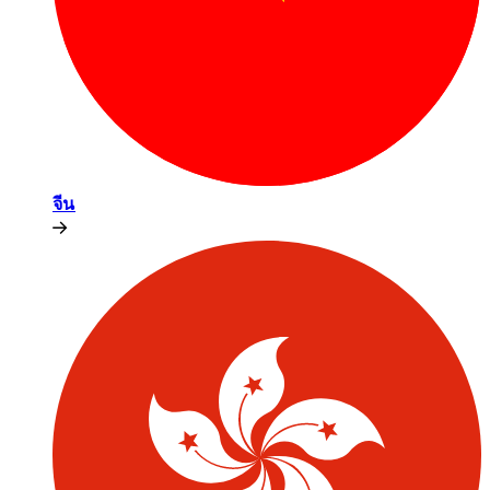
จีน​​