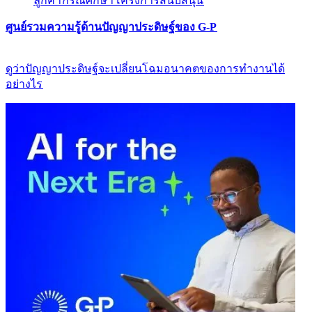
ลูกค้า​​
กรณีศึกษา​​
โครงการสนับสนุน​​
ศูนย์รวมความรู้ด้านปัญญาประดิษฐ์ของ G-P​​
ดูว่าปัญญาประดิษฐ์จะเปลี่ยนโฉมอนาคตของการทำงานได้
อย่างไร​​