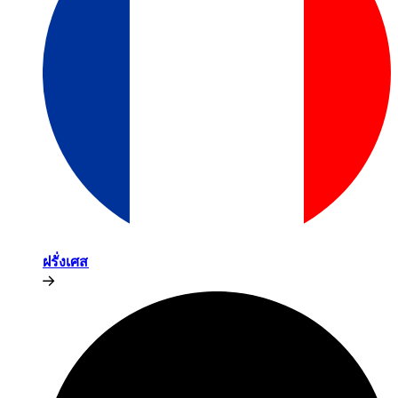
ฝรั่งเศส​​