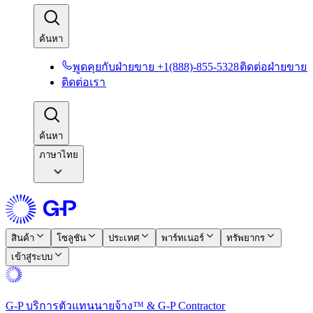
ค้นหา​​
พูดคุยกับฝ่ายขาย +1(888)-855-5328​​
ติดต่อฝ่ายขาย​​
ติดต่อเรา​​
ค้นหา​​
ภาษาไทย
สินค้า​​
โซลูชัน​​
ประเทศ​​
พาร์ทเนอร์​​
ทรัพยากร​​
เข้าสู่ระบบ​​
G-P บริการตัวแทนนายจ้าง™ & G-P Contractor​​