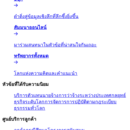
ดำดิ่งสู่ข้อมูลเชิงลึกที่ลึกซึ้งยิ่งขึ้น​​
สัมมนาออนไลน์​​
มาร่วมสนทนาในหัวข้อที่น่าสนใจกันเถอะ​​
ทรัพยากรทั้งหมด​​
โลกแห่งความคิดและคำแนะนำ​​
หัวข้อที่ได้รับความนิยม​​
บริการตัวแทนนายจ้าง​​
การว่าจ้างระหว่างประเทศ​​
กลยุทธ์
ธุรกิจระดับโลก​​
การจัดการการปฏิบัติตามกฎระเบียบ​​
ธุรกรรมทั่วโลก​​
ศูนย์บริการลูกค้า​​