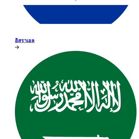
อิสราเอล​​