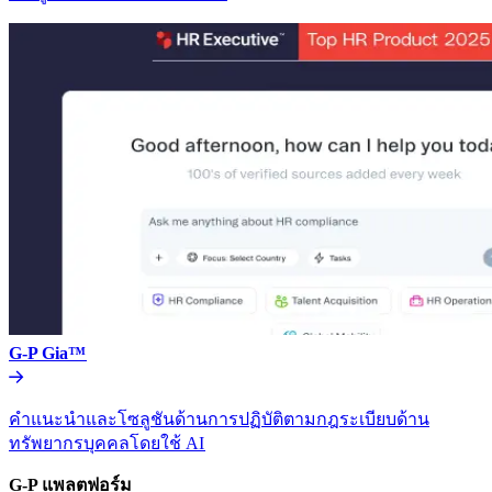
G-P Gia™​​
คำแนะนำและโซลูชันด้านการปฏิบัติตามกฎระเบียบด้าน
ทรัพยากรบุคคลโดยใช้ AI​​
G-P แพลตฟอร์ม​​