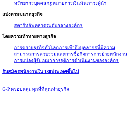
ทรัพยากรบุคคล​​
กฎหมาย​​
การเงิน​​
มัน​​
ภาวะผู้นํา​​
แบ่งตามขนาดธุรกิจ​​
สตาร์ทอัพ​​
ตลาดระดับกลาง​​
องค์กร​​
โดยความท้าทายทางธุรกิจ​​
การขยายธุรกิจทั่วโลก​​
การเข้าถึงบุคลากรที่มีความ
สามารถ​​
การควบรวมและการซื้อกิจการ​​
การย้ายพนักงาน​​
การแปลงผู้รับเหมา​​
การยุติการดำเนินงานขององค์กร​​
รับสมัครพนักงานใน 180ประเทศขึ้นไป​​
G-P ครอบคลุมทุกที่ที่คุณทําธุรกิจ​​