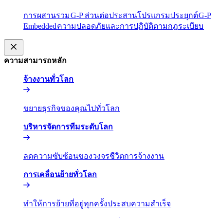
การผสานรวม​​
G-P ส่วนต่อประสานโปรแกรมประยุกต์​​
G-P
Embedded​​
ความปลอดภัยและการปฏิบัติตามกฎระเบียบ​​
ความสามารถหลัก​​
จ้างงานทั่วโลก​​
ขยายธุรกิจของคุณไปทั่วโลก​​
บริหารจัดการทีมระดับโลก​​
ลดความซับซ้อนของวงจรชีวิตการจ้างงาน​​
การเคลื่อนย้ายทั่วโลก​​
ทำให้การย้ายที่อยู่ทุกครั้งประสบความสำเร็จ​​