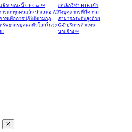
! ขณะนี้ GP Gia ™
ยกเลิกวีซ่า H1B เข้า
แก่ทุกคนแล้ว นำเสนอ AI
ถึงบุคลากรที่มีความ
พเพื่อการปฏิบัติตามกฎ
สามารถระดับสูงด้วย
พยากรบุคคลทั่วโลกในวง
G-P บริการตัวแทน
นายจ้าง™​​