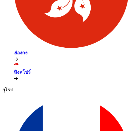
ฮ่องกง​​
สิงคโปร์​​
ยุโรป​​