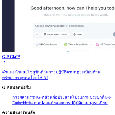
G-P Gia™​​
คำแนะนำและโซลูชันด้านการปฏิบัติตามกฎระเบียบด้าน
ทรัพยากรบุคคลโดยใช้ AI​​
G-P แพลตฟอร์ม​​
การผสานรวม​​
G-P ส่วนต่อประสานโปรแกรมประยุกต์​​
G-P
Embedded​​
ความปลอดภัยและการปฏิบัติตามกฎระเบียบ​​
ความสามารถหลัก​​