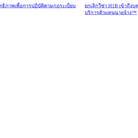
่อการปฏิบัติตามกฎระเบียบ
ยกเลิกวีซ่า H1B เข้าถึงบุคลากรที่
บริการตัวแทนนายจ้าง™​​