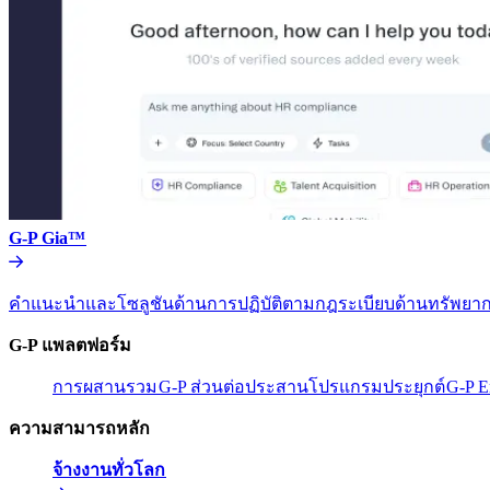
G-P Gia™​​
คำแนะนำและโซลูชันด้านการปฏิบัติตามกฎระเบียบด้านทรัพยากร
G-P แพลตฟอร์ม​​
การผสานรวม​​
G-P ส่วนต่อประสานโปรแกรมประยุกต์​​
G-P E
ความสามารถหลัก​​
จ้างงานทั่วโลก​​