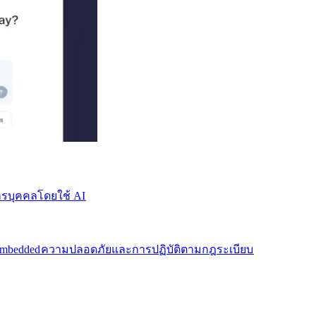
บุคคลโดยใช้ AI​​
mbedded​​
ความปลอดภัยและการปฏิบัติตามกฎระเบียบ​​