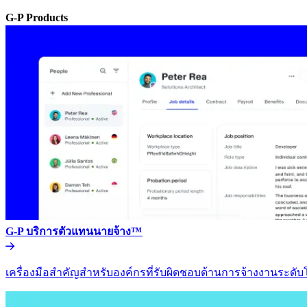
G-P Products​​
G-P บริการตัวแทนนายจ้าง™​​
เครื่องมือสำคัญสำหรับองค์กรที่รับผิดชอบด้านการจ้างงานระดับโล