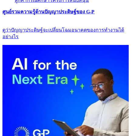
ลูกค้า​​
กรณีศึกษา​​
โครงการสนับสนุน​​
ศูนย์รวมความรู้ด้านปัญญาประดิษฐ์ของ G-P​​
ดูว่าปัญญาประดิษฐ์จะเปลี่ยนโฉมอนาคตของการทำงานได้
อย่างไร​​