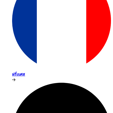
ฝรั่งเศส​​