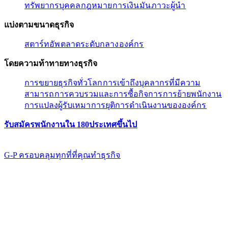
ทรัพยากรบุคคล​​
กฎหมาย​​
การเงิน​​
มัน​​
ภาวะผู้นํา​​
แบ่งตามขนาดธุรกิจ​​
สตาร์ทอัพ​​
ตลาดระดับกลาง​​
องค์กร​​
โดยความท้าทายทางธุรกิจ​​
การขยายธุรกิจทั่วโลก​​
การเข้าถึงบุคลากรที่มีความ
สามารถ​​
การควบรวมและการซื้อกิจการ​​
การย้ายพนักงาน​​
การแปลงผู้รับเหมา​​
การยุติการดำเนินงานขององค์กร​​
รับสมัครพนักงานใน 180ประเทศขึ้นไป​​
G-P ครอบคลุมทุกที่ที่คุณทําธุรกิจ​​