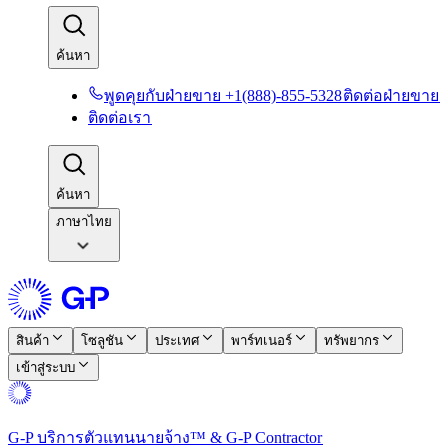
ค้นหา​​
พูดคุยกับฝ่ายขาย +1(888)-855-5328​​
ติดต่อฝ่ายขาย​​
ติดต่อเรา​​
ค้นหา​​
ภาษาไทย
สินค้า​​
โซลูชัน​​
ประเทศ​​
พาร์ทเนอร์​​
ทรัพยากร​​
เข้าสู่ระบบ​​
G-P บริการตัวแทนนายจ้าง™ & G-P Contractor​​