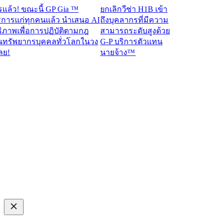
ว! ขณะนี้ GP Gia ™
ยกเลิกวีซ่า H1B เข้า
ารแก่ทุกคนแล้ว นำเสนอ AI
ถึงบุคลากรที่มีความ
าพเพื่อการปฏิบัติตามกฎ
สามารถระดับสูงด้วย
รัพยากรบุคคลทั่วโลกในวง
G-P บริการตัวแทน
นายจ้าง™​​