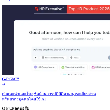
G-P Gia™​​
คำแนะนำและโซลูชันด้านการปฏิบัติตามกฎระเบียบด้าน
ทรัพยากรบุคคลโดยใช้ AI​​
G-P แพลตฟอร์ม​​