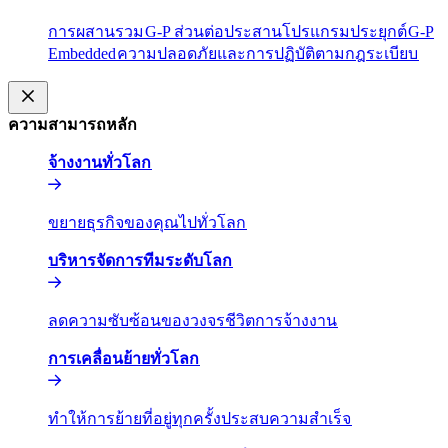
การผสานรวม​​
G-P ส่วนต่อประสานโปรแกรมประยุกต์​​
G-P
Embedded​​
ความปลอดภัยและการปฏิบัติตามกฎระเบียบ​​
ความสามารถหลัก​​
จ้างงานทั่วโลก​​
ขยายธุรกิจของคุณไปทั่วโลก​​
บริหารจัดการทีมระดับโลก​​
ลดความซับซ้อนของวงจรชีวิตการจ้างงาน​​
การเคลื่อนย้ายทั่วโลก​​
ทำให้การย้ายที่อยู่ทุกครั้งประสบความสำเร็จ​​