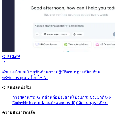
G-P Gia™​​
คำแนะนำและโซลูชันด้านการปฏิบัติตามกฎระเบียบด้าน
ทรัพยากรบุคคลโดยใช้ AI​​
G-P แพลตฟอร์ม​​
การผสานรวม​​
G-P ส่วนต่อประสานโปรแกรมประยุกต์​​
G-P
Embedded​​
ความปลอดภัยและการปฏิบัติตามกฎระเบียบ​​
ความสามารถหลัก​​