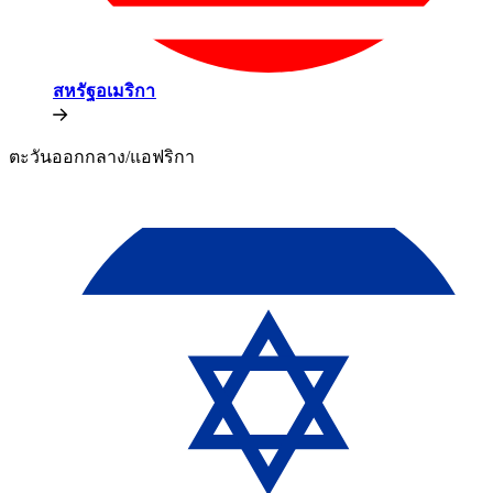
สหรัฐอเมริกา​​
ตะวันออกกลาง/แอฟริกา​​