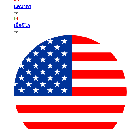
แคนาดา​​
เม็กซิโก​​