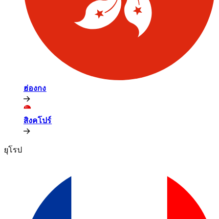
ฮ่องกง​​
สิงคโปร์​​
ยุโรป​​