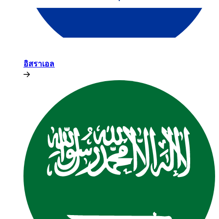
อิสราเอล​​