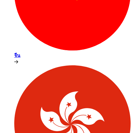
จีน​​