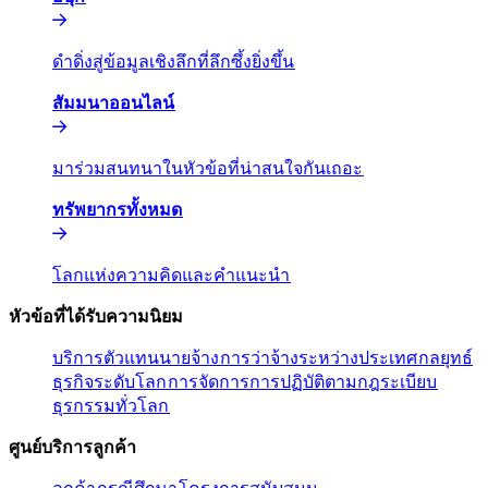
ดำดิ่งสู่ข้อมูลเชิงลึกที่ลึกซึ้งยิ่งขึ้น​​
สัมมนาออนไลน์​​
มาร่วมสนทนาในหัวข้อที่น่าสนใจกันเถอะ​​
ทรัพยากรทั้งหมด​​
โลกแห่งความคิดและคำแนะนำ​​
หัวข้อที่ได้รับความนิยม​​
บริการตัวแทนนายจ้าง​​
การว่าจ้างระหว่างประเทศ​​
กลยุทธ์
ธุรกิจระดับโลก​​
การจัดการการปฏิบัติตามกฎระเบียบ​​
ธุรกรรมทั่วโลก​​
ศูนย์บริการลูกค้า​​