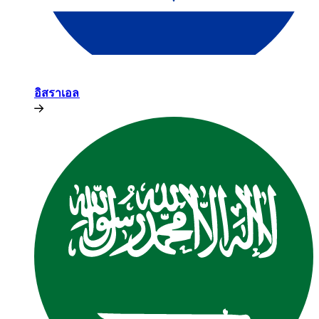
อิสราเอล​​