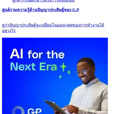
ลูกค้า​​
กรณีศึกษา​​
โครงการสนับสนุน​​
ศูนย์รวมความรู้ด้านปัญญาประดิษฐ์ของ G-P​​
ดูว่าปัญญาประดิษฐ์จะเปลี่ยนโฉมอนาคตของการทำงานได้
อย่างไร​​