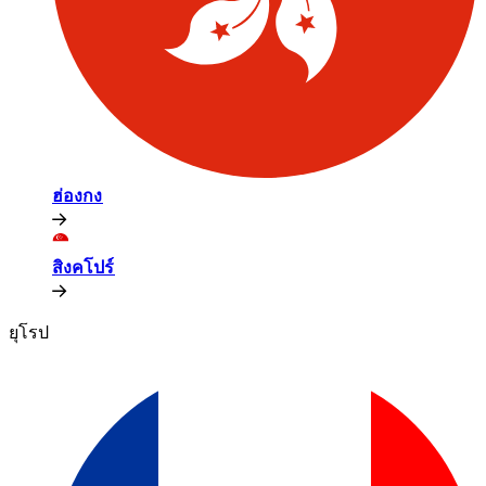
ฮ่องกง​​
สิงคโปร์​​
ยุโรป​​