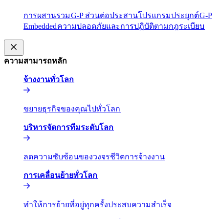
การผสานรวม​​
G-P ส่วนต่อประสานโปรแกรมประยุกต์​​
G-P
Embedded​​
ความปลอดภัยและการปฏิบัติตามกฎระเบียบ​​
ความสามารถหลัก​​
จ้างงานทั่วโลก​​
ขยายธุรกิจของคุณไปทั่วโลก​​
บริหารจัดการทีมระดับโลก​​
ลดความซับซ้อนของวงจรชีวิตการจ้างงาน​​
การเคลื่อนย้ายทั่วโลก​​
ทำให้การย้ายที่อยู่ทุกครั้งประสบความสำเร็จ​​