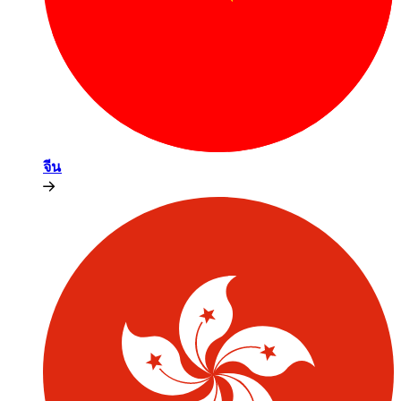
จีน​​