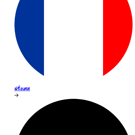
ฝรั่งเศส​​