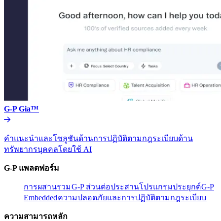
G-P Gia™​​
คำแนะนำและโซลูชันด้านการปฏิบัติตามกฎระเบียบด้าน
ทรัพยากรบุคคลโดยใช้ AI​​
G-P แพลตฟอร์ม​​
การผสานรวม​​
G-P ส่วนต่อประสานโปรแกรมประยุกต์​​
G-P
Embedded​​
ความปลอดภัยและการปฏิบัติตามกฎระเบียบ​​
ความสามารถหลัก​​