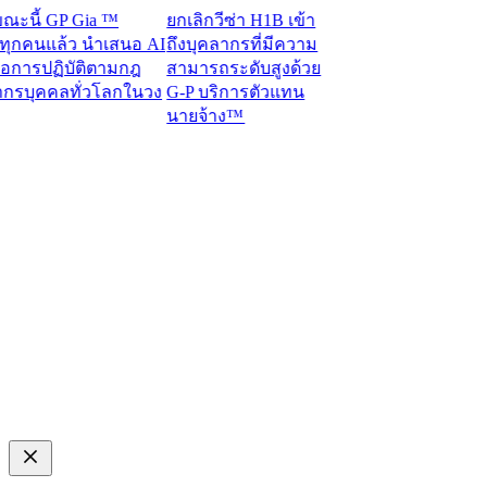
ี้ GP Gia ™
ยกเลิกวีซ่า H1B เข้า
คนแล้ว นำเสนอ AI
ถึงบุคลากรที่มีความ
การปฏิบัติตามกฎ
สามารถระดับสูงด้วย
บุคคลทั่วโลกในวง
G-P บริการตัวแทน
นายจ้าง™​​