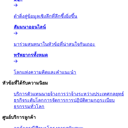
ดำดิ่งสู่ข้อมูลเชิงลึกที่ลึกซึ้งยิ่งขึ้น​​
สัมมนาออนไลน์​​
มาร่วมสนทนาในหัวข้อที่น่าสนใจกันเถอะ​​
ทรัพยากรทั้งหมด​​
โลกแห่งความคิดและคำแนะนำ​​
หัวข้อที่ได้รับความนิยม​​
บริการตัวแทนนายจ้าง​​
การว่าจ้างระหว่างประเทศ​​
กลยุทธ์
ธุรกิจระดับโลก​​
การจัดการการปฏิบัติตามกฎระเบียบ​​
ธุรกรรมทั่วโลก​​
ศูนย์บริการลูกค้า​​