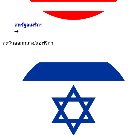
สหรัฐอเมริกา​​
ตะวันออกกลาง/แอฟริกา​​