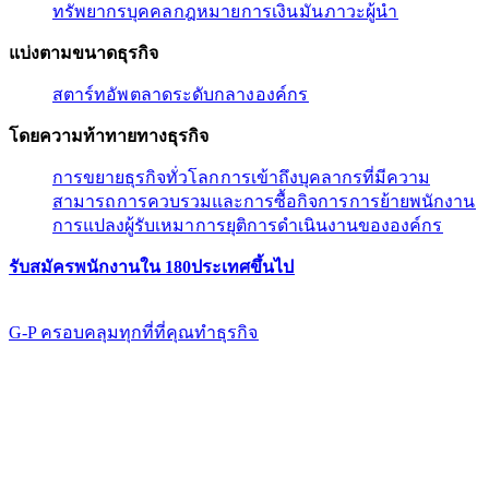
ทรัพยากรบุคคล​​
กฎหมาย​​
การเงิน​​
มัน​​
ภาวะผู้นํา​​
แบ่งตามขนาดธุรกิจ​​
สตาร์ทอัพ​​
ตลาดระดับกลาง​​
องค์กร​​
โดยความท้าทายทางธุรกิจ​​
การขยายธุรกิจทั่วโลก​​
การเข้าถึงบุคลากรที่มีความ
สามารถ​​
การควบรวมและการซื้อกิจการ​​
การย้ายพนักงาน​​
การแปลงผู้รับเหมา​​
การยุติการดำเนินงานขององค์กร​​
รับสมัครพนักงานใน 180ประเทศขึ้นไป​​
G-P ครอบคลุมทุกที่ที่คุณทําธุรกิจ​​