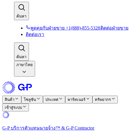
ค้นหา​​
พูดคุยกับฝ่ายขาย +1(888)-855-5328​​
ติดต่อฝ่ายขาย​​
ติดต่อเรา​​
ค้นหา​​
ภาษาไทย
สินค้า​​
โซลูชัน​​
ประเทศ​​
พาร์ทเนอร์​​
ทรัพยากร​​
เข้าสู่ระบบ​​
G-P บริการตัวแทนนายจ้าง™ & G-P Contractor​​