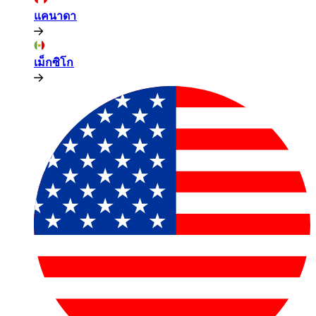
แคนาดา​​
เม็กซิโก​​