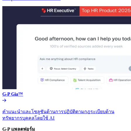
G-P Gia™​​
คำแนะนำและโซลูชันด้านการปฏิบัติตามกฎระเบียบด้าน
ทรัพยากรบุคคลโดยใช้ AI​​
G-P แพลตฟอร์ม​​