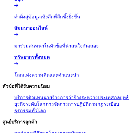
ดำดิ่งสู่ข้อมูลเชิงลึกที่ลึกซึ้งยิ่งขึ้น​​
สัมมนาออนไลน์​​
มาร่วมสนทนาในหัวข้อที่น่าสนใจกันเถอะ​​
ทรัพยากรทั้งหมด​​
โลกแห่งความคิดและคำแนะนำ​​
หัวข้อที่ได้รับความนิยม​​
บริการตัวแทนนายจ้าง​​
การว่าจ้างระหว่างประเทศ​​
กลยุทธ์
ธุรกิจระดับโลก​​
การจัดการการปฏิบัติตามกฎระเบียบ​​
ธุรกรรมทั่วโลก​​
ศูนย์บริการลูกค้า​​