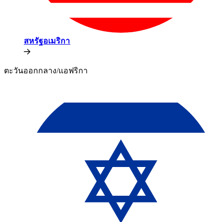
สหรัฐอเมริกา​​
ตะวันออกกลาง/แอฟริกา​​