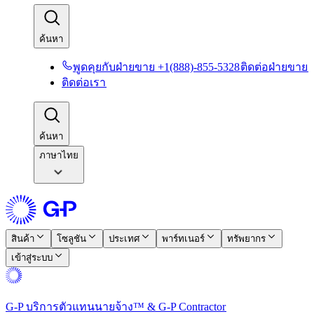
ค้นหา​​
พูดคุยกับฝ่ายขาย +1(888)-855-5328​​
ติดต่อฝ่ายขาย​​
ติดต่อเรา​​
ค้นหา​​
ภาษาไทย
สินค้า​​
โซลูชัน​​
ประเทศ​​
พาร์ทเนอร์​​
ทรัพยากร​​
เข้าสู่ระบบ​​
G-P บริการตัวแทนนายจ้าง™ & G-P Contractor​​