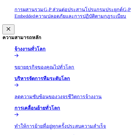
การผสานรวม​​
G-P ส่วนต่อประสานโปรแกรมประยุกต์​​
G-P
Embedded​​
ความปลอดภัยและการปฏิบัติตามกฎระเบียบ​​
ความสามารถหลัก​​
จ้างงานทั่วโลก​​
ขยายธุรกิจของคุณไปทั่วโลก​​
บริหารจัดการทีมระดับโลก​​
ลดความซับซ้อนของวงจรชีวิตการจ้างงาน​​
การเคลื่อนย้ายทั่วโลก​​
ทำให้การย้ายที่อยู่ทุกครั้งประสบความสำเร็จ​​