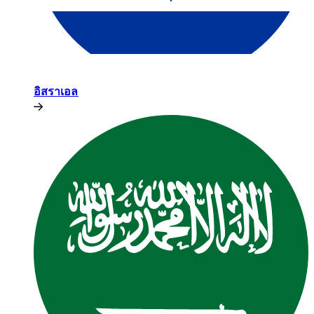
อิสราเอล​​