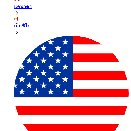
แคนาดา​​
เม็กซิโก​​