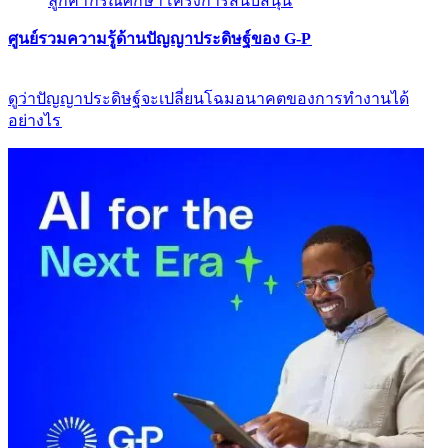
ลูกค้า​​
กรณีศึกษา​​
โครงการสนับสนุน​​
ศูนย์รวมความรู้ด้านปัญญาประดิษฐ์ของ G-P​​
ดูว่าปัญญาประดิษฐ์จะเปลี่ยนโฉมอนาคตของการทำงานได้
อย่างไร​​