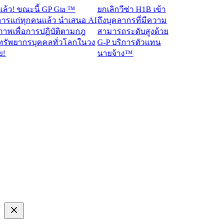
 ขณะนี้ GP Gia ™
ยกเลิกวีซ่า H1B เข้า
ก่ทุกคนแล้ว นำเสนอ AI
ถึงบุคลากรที่มีความ
เพื่อการปฏิบัติตามกฎ
สามารถระดับสูงด้วย
พยากรบุคคลทั่วโลกในวง
G-P บริการตัวแทน
นายจ้าง™​​