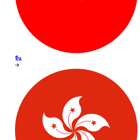
จีน​​