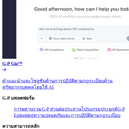
G-P Gia™​​
คำแนะนำและโซลูชันด้านการปฏิบัติตามกฎระเบียบด้าน
ทรัพยากรบุคคลโดยใช้ AI​​
G-P แพลตฟอร์ม​​
การผสานรวม​​
G-P ส่วนต่อประสานโปรแกรมประยุกต์​​
G-P
Embedded​​
ความปลอดภัยและการปฏิบัติตามกฎระเบียบ​​
ความสามารถหลัก​​