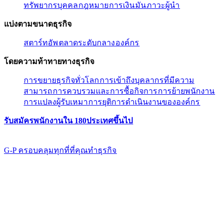
ทรัพยากรบุคคล​​
กฎหมาย​​
การเงิน​​
มัน​​
ภาวะผู้นํา​​
แบ่งตามขนาดธุรกิจ​​
สตาร์ทอัพ​​
ตลาดระดับกลาง​​
องค์กร​​
โดยความท้าทายทางธุรกิจ​​
การขยายธุรกิจทั่วโลก​​
การเข้าถึงบุคลากรที่มีความ
สามารถ​​
การควบรวมและการซื้อกิจการ​​
การย้ายพนักงาน​​
การแปลงผู้รับเหมา​​
การยุติการดำเนินงานขององค์กร​​
รับสมัครพนักงานใน 180ประเทศขึ้นไป​​
G-P ครอบคลุมทุกที่ที่คุณทําธุรกิจ​​