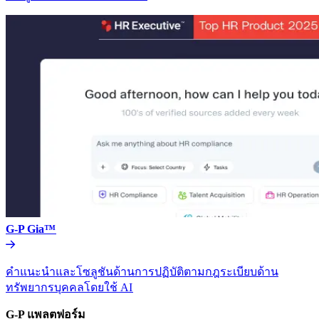
G-P Gia™​​
คำแนะนำและโซลูชันด้านการปฏิบัติตามกฎระเบียบด้าน
ทรัพยากรบุคคลโดยใช้ AI​​
G-P แพลตฟอร์ม​​