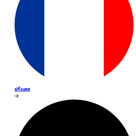
ฝรั่งเศส​​