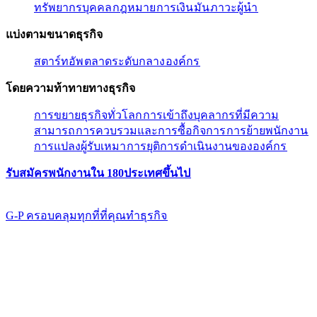
ทรัพยากรบุคคล​​
กฎหมาย​​
การเงิน​​
มัน​​
ภาวะผู้นํา​​
แบ่งตามขนาดธุรกิจ​​
สตาร์ทอัพ​​
ตลาดระดับกลาง​​
องค์กร​​
โดยความท้าทายทางธุรกิจ​​
การขยายธุรกิจทั่วโลก​​
การเข้าถึงบุคลากรที่มีความ
สามารถ​​
การควบรวมและการซื้อกิจการ​​
การย้ายพนักงาน​​
การแปลงผู้รับเหมา​​
การยุติการดำเนินงานขององค์กร​​
รับสมัครพนักงานใน 180ประเทศขึ้นไป​​
G-P ครอบคลุมทุกที่ที่คุณทําธุรกิจ​​