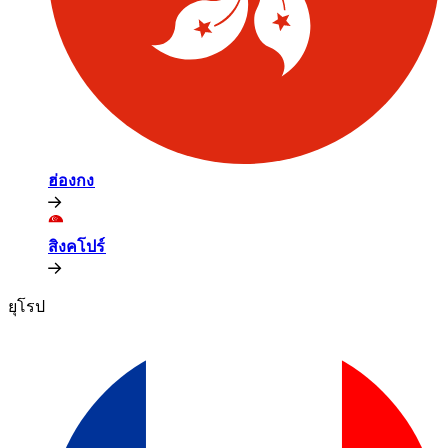
ฮ่องกง​​
สิงคโปร์​​
ยุโรป​​