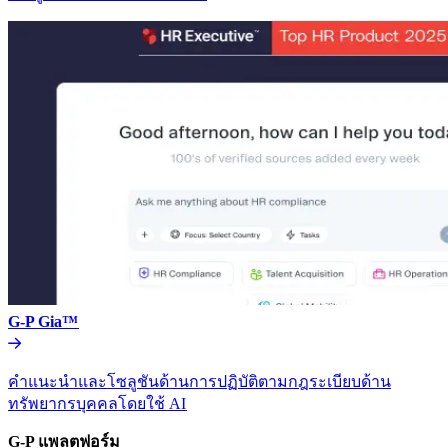
G-P Gia™​​
คำแนะนำและโซลูชันด้านการปฏิบัติตามกฎระเบียบด้าน
ทรัพยากรบุคคลโดยใช้ AI​​
G-P แพลตฟอร์ม​​