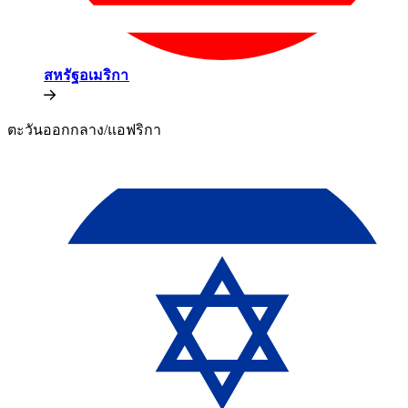
สหรัฐอเมริกา​​
ตะวันออกกลาง/แอฟริกา​​