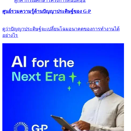
ลูกค้า​​
กรณีศึกษา​​
โครงการสนับสนุน​​
ศูนย์รวมความรู้ด้านปัญญาประดิษฐ์ของ G-P​​
ดูว่าปัญญาประดิษฐ์จะเปลี่ยนโฉมอนาคตของการทำงานได้
อย่างไร​​