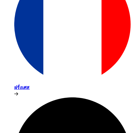
ฝรั่งเศส​​