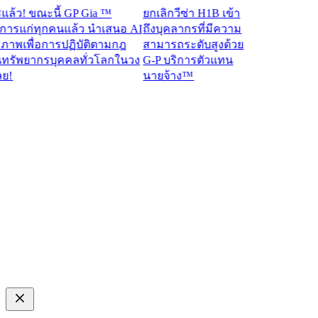
! ขณะนี้ GP Gia ™
ยกเลิกวีซ่า H1B เข้า
แก่ทุกคนแล้ว นำเสนอ AI
ถึงบุคลากรที่มีความ
พเพื่อการปฏิบัติตามกฎ
สามารถระดับสูงด้วย
ัพยากรบุคคลทั่วโลกในวง
G-P บริการตัวแทน
นายจ้าง™​​