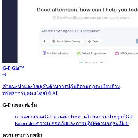
G-P Gia™​​
คำแนะนำและโซลูชันด้านการปฏิบัติตามกฎระเบียบด้าน
ทรัพยากรบุคคลโดยใช้ AI​​
G-P แพลตฟอร์ม​​
การผสานรวม​​
G-P ส่วนต่อประสานโปรแกรมประยุกต์​​
G-P
Embedded​​
ความปลอดภัยและการปฏิบัติตามกฎระเบียบ​​
ความสามารถหลัก​​