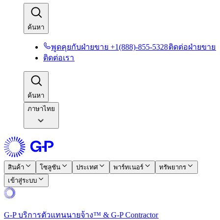
ค้นหา​​
พูดคุยกับฝ่ายขาย +1(888)-855-5328​​
ติดต่อฝ่ายขาย​​
ติดต่อเรา​​
ค้นหา​​
ภาษาไทย
สินค้า​​
โซลูชัน​​
ประเทศ​​
พาร์ทเนอร์​​
ทรัพยากร​​
เข้าสู่ระบบ​​
G-P บริการตัวแทนนายจ้าง™ & G-P Contractor​​