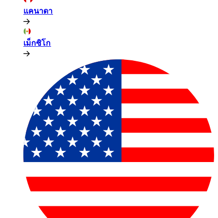
แคนาดา​​
เม็กซิโก​​