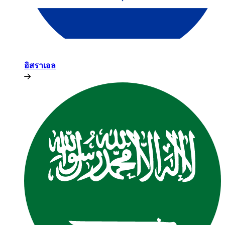
อิสราเอล​​