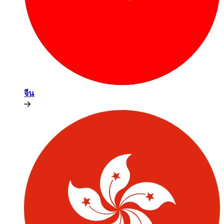
จีน​​