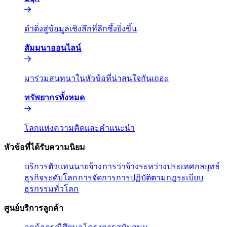
ดำดิ่งสู่ข้อมูลเชิงลึกที่ลึกซึ้งยิ่งขึ้น​​
สัมมนาออนไลน์​​
มาร่วมสนทนาในหัวข้อที่น่าสนใจกันเถอะ​​
ทรัพยากรทั้งหมด​​
โลกแห่งความคิดและคำแนะนำ​​
หัวข้อที่ได้รับความนิยม​​
บริการตัวแทนนายจ้าง​​
การว่าจ้างระหว่างประเทศ​​
กลยุทธ์
ธุรกิจระดับโลก​​
การจัดการการปฏิบัติตามกฎระเบียบ​​
ธุรกรรมทั่วโลก​​
ศูนย์บริการลูกค้า​​