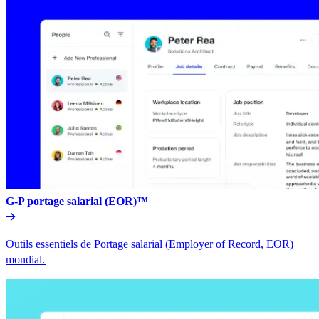
G-P portage salarial (EOR)™​​
Outils essentiels de Portage salarial (Employer of Record, EOR)
mondial.​​