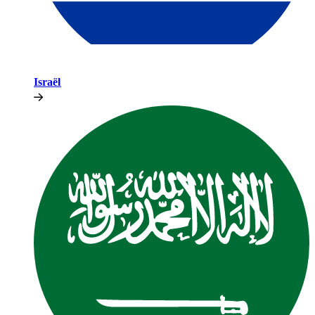
Israël​​