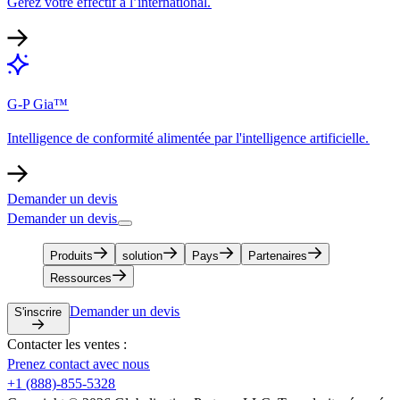
Gérez votre effectif à l’international.​​
G-P Gia™​​
Intelligence de conformité alimentée par l'intelligence artificielle.​​
Demander un devis​​
Demander un devis​​
Produits​​
solution​​
Pays​​
Partenaires​​
Ressources​​
Demander un devis​​
S'inscrire​​
Contacter les ventes :​​
Prenez contact avec nous​​
+1 (888)-855-5328​​