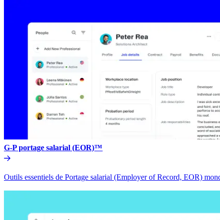
G-P portage salarial (EOR)™​​
Outils essentiels de Portage salarial (Employer of Record, EOR) mondia