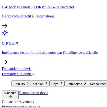
G-P portage salarial (EOR)™ & G-P Contractor​​
Gérez votre effectif à l’international.​​
G-P Gia™​​
Intelligence de conformité alimentée par l'intelligence artificielle.​​
Demander un devis​​
Demander un devis​​
Produits​​
solution​​
Pays​​
Partenaires​​
Ressources​​
Demander un devis​​
S'inscrire​​
Contacter les ventes :​​
Prenez contact avec nous​​