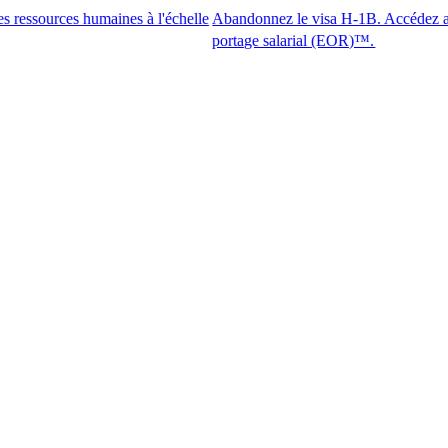
s humaines à l'échelle
Abandonnez le visa H-1B. Accédez aux meilleurs
portage salarial (EOR)™.​​