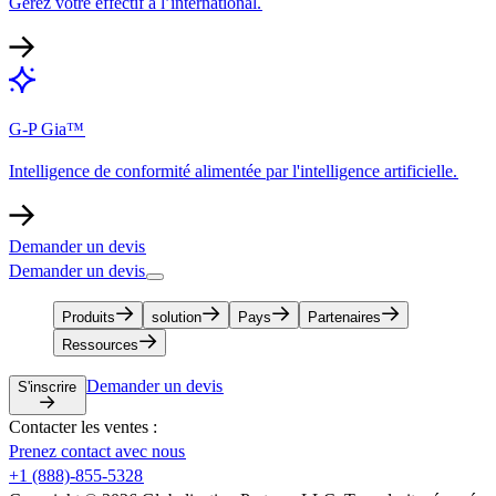
Gérez votre effectif à l’international.​​
G-P Gia™​​
Intelligence de conformité alimentée par l'intelligence artificielle.​​
Demander un devis​​
Demander un devis​​
Produits​​
solution​​
Pays​​
Partenaires​​
Ressources​​
Demander un devis​​
S'inscrire​​
Contacter les ventes :​​
Prenez contact avec nous​​
+1 (888)-855-5328​​