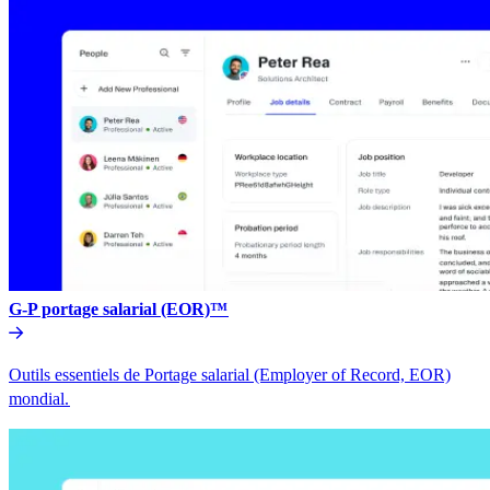
G-P portage salarial (EOR)™​​
Outils essentiels de Portage salarial (Employer of Record, EOR)
mondial.​​