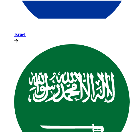
Israël​​