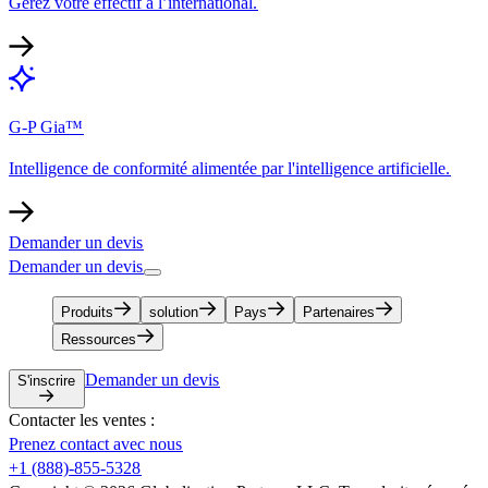
Gérez votre effectif à l’international.​​
G-P Gia™​​
Intelligence de conformité alimentée par l'intelligence artificielle.​​
Demander un devis​​
Demander un devis​​
Produits​​
solution​​
Pays​​
Partenaires​​
Ressources​​
Demander un devis​​
S'inscrire​​
Contacter les ventes :​​
Prenez contact avec nous​​
+1 (888)-855-5328​​