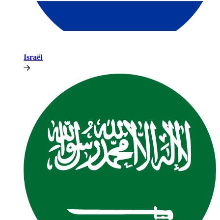
Israël​​