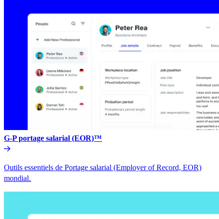
G-P portage salarial (EOR)™​​
Outils essentiels de Portage salarial (Employer of Record, EOR)
mondial.​​