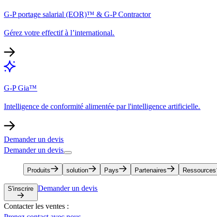
G-P portage salarial (EOR)™ & G-P Contractor​​
Gérez votre effectif à l’international.​​
G-P Gia™​​
Intelligence de conformité alimentée par l'intelligence artificielle.​​
Demander un devis​​
Demander un devis​​
Produits​​
solution​​
Pays​​
Partenaires​​
Ressources​​
Demander un devis​​
S'inscrire​​
Contacter les ventes :​​
Prenez contact avec nous​​