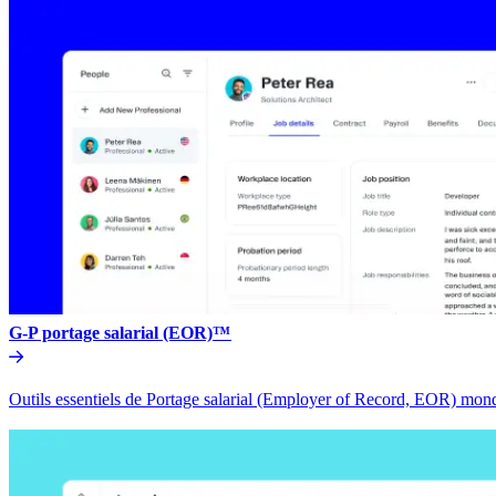
G-P portage salarial (EOR)™​​
Outils essentiels de Portage salarial (Employer of Record, EOR) mondia