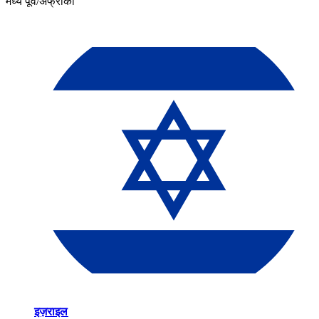
मध्य पूर्व/अफ्रीका​​
इज़राइल​​