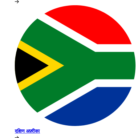
दक्षिण अफ़्रीका​​