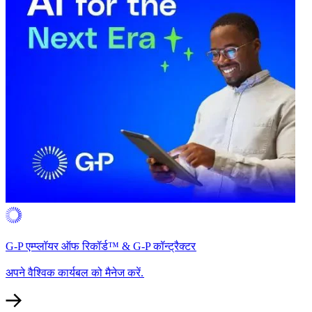
G-P एम्प्लॉयर ऑफ रिकॉर्ड™ & G-P कॉन्ट्रैक्टर​​
अपने वैश्विक कार्यबल को मैनेज करें.​​