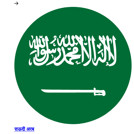
सऊदी अरब​​