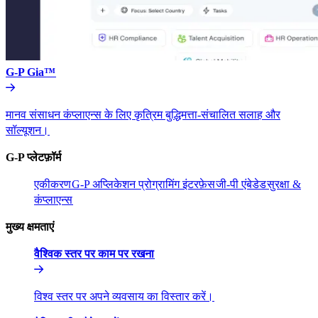
G-P Gia™​​
मानव संसाधन कंप्लाएन्स के लिए कृत्रिम बुद्धिमत्ता-संचालित सलाह और
सॉल्यूशन।​​
G-P प्लेटफ़ॉर्म​​
एकीकरण​​
G-P अप्लिकेशन प्रोग्रामिंग इंटरफ़ेस​​
जी-पी एंबेडेड​​
सुरक्षा &
कंप्लाएन्स​​
मुख्य क्षमताएं​​
वैश्विक स्तर पर काम पर रखना​​
विश्व स्तर पर अपने व्यवसाय का विस्तार करें।​​