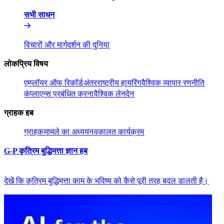
सभी साधन​​
विचारों और मार्गदर्शन की दुनिया​​
लोकप्रिय विषय​​
एम्प्लॉयर ऑफ रिकॉर्ड​​
अंतरराष्ट्रीय हायरिंग​​
वैश्विक व्यापार रणनीति​​
कंप्लाएन्स प्रबंधित करना​​
वैश्विक लेनदेन​​
ग्राहक हब​​
ग्राहक​​
मामले का अध्ययन​​
वकालत कार्यक्रम​​
G-P कृत्रिम बुद्धिमत्ता ज्ञान हब​​
देखें कि कृत्रिम बुद्धिमत्ता काम के भविष्य को कैसे पूरी तरह बदल डालती है।​​