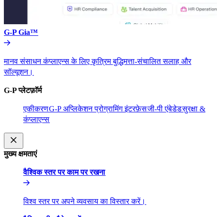
G-P Gia™​​
मानव संसाधन कंप्लाएन्स के लिए कृत्रिम बुद्धिमत्ता-संचालित सलाह और
सॉल्यूशन।​​
G-P प्लेटफ़ॉर्म​​
एकीकरण​​
G-P अप्लिकेशन प्रोग्रामिंग इंटरफ़ेस​​
जी-पी एंबेडेड​​
सुरक्षा &
कंप्लाएन्स​​
मुख्य क्षमताएं​​
वैश्विक स्तर पर काम पर रखना​​
विश्व स्तर पर अपने व्यवसाय का विस्तार करें।​​