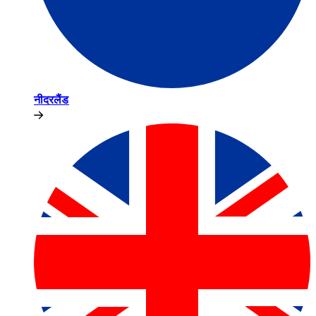
नीदरलैंड​​