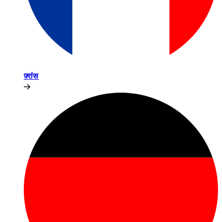
फ़्रांस​​