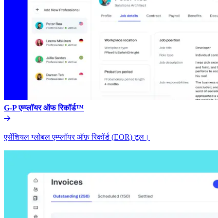
G-P एम्प्लॉयर ऑफ रिकॉर्ड™​​
एसेंशियल ग्लोबल एम्प्लॉयर ऑफ़ रिकॉर्ड (EOR) टूल।​​