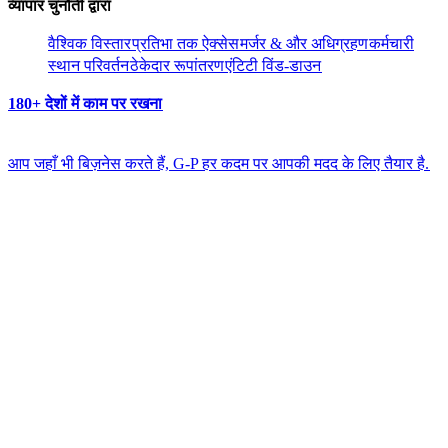
व्यापार चुनौती द्वारा​​
वैश्विक विस्तार​​
प्रतिभा तक ऐक्सेस​​
मर्जर & और अधिग्रहण​​
कर्मचारी
स्थान परिवर्तन​​
ठेकेदार रूपांतरण​​
एंटिटी विंड-डाउन​​
180+ देशों में काम पर रखना​​
आप जहाँ भी बिज़नेस करते हैं, G-P हर कदम पर आपकी मदद के लिए तैयार है.​​