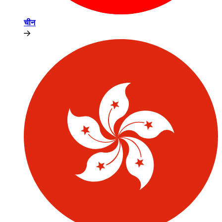
चीन​​