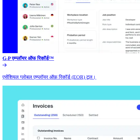
G-P एम्प्लॉयर ऑफ रिकॉर्ड™​​
एसेंशियल ग्लोबल एम्प्लॉयर ऑफ़ रिकॉर्ड (EOR) टूल।​​