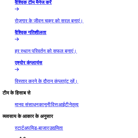
वैश्विक टीम मैनेज करें​​
रोज़गार के जीवन चक्र को सरल बनाएं।​​
वैश्विक गतिशीलता​​
हर स्थान परिवर्तन को सफल बनाएं।​​
एश्योर कंप्लायंस​​
विस्तार करने के दौरान कंप्लाएंट रहें।​​
टीम के हिसाब से​​
मानव संसाधन​​
कानूनी​​
वित्त​​
आईटी​​
नेतृत्व​​
व्यवसाय के आकार के अनुसार​​
स्टार्टअप​​
मिड-बाजार​​
उद्यमिता​​