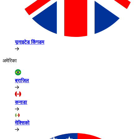
यूनाइटेड किंगडम​​
अमेरिका​​
ब्राज़िल​​
कनाडा​​
मेक्सिको​​