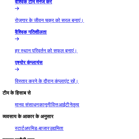
वैश्विक टीम मैनेज करें​​
रोज़गार के जीवन चक्र को सरल बनाएं।​​
वैश्विक गतिशीलता​​
हर स्थान परिवर्तन को सफल बनाएं।​​
एश्योर कंप्लायंस​​
विस्तार करने के दौरान कंप्लाएंट रहें।​​
टीम के हिसाब से​​
मानव संसाधन​​
कानूनी​​
वित्त​​
आईटी​​
नेतृत्व​​
व्यवसाय के आकार के अनुसार​​
स्टार्टअप​​
मिड-बाजार​​
उद्यमिता​​