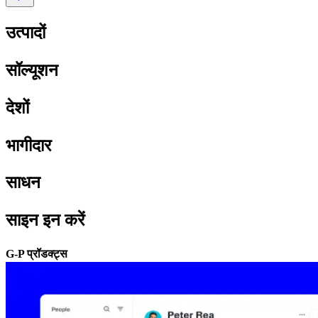
उत्पादों​​
सॉल्यूशन​​
देशों​​
भागीदार​​
साधन​​
साइन इन करें​​
G-P प्रॉडक्ट्स​​