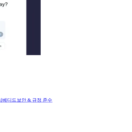
 임베디드​​
보안 & 규정 준수​​