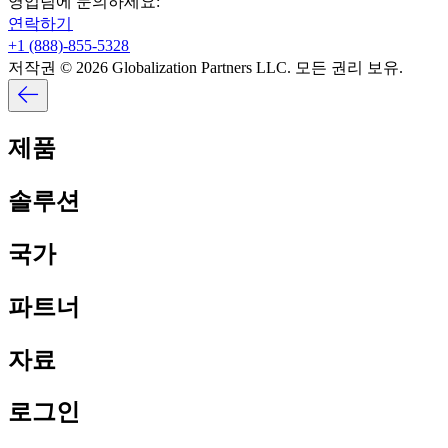
영업팀에 문의하세요:​​
연락하기​​
+1 (888)-855-5328​​
저작권 © 2026 Globalization Partners LLC. 모든 권리 보유.​​
제품​​
솔루션​​
국가​​
파트너​​
자료​​
로그인​​