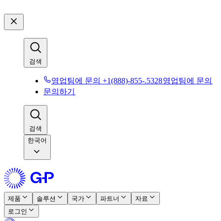
검색​​
영업팀에 문의 +1(888)-855-.5328​​
영업팀에 문의​​
문의하기​​
검색​​
한국어
제품​​
솔루션​​
국가​​
파트너​​
자료​​
로그인​​