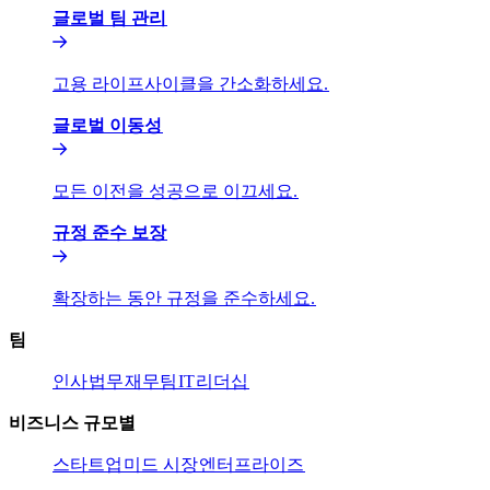
글로벌 팀 관리​​
고용 라이프사이클을 간소화하세요.​​
글로벌 이동성​​
모든 이전을 성공으로 이끄세요.​​
규정 준수 보장​​
확장하는 동안 규정을 준수하세요.​​
팀​​
인사​​
법무​​
재무팀​​
IT​​
리더십​​
비즈니스 규모별​​
스타트업​​
미드 시장​​
엔터프라이즈​​