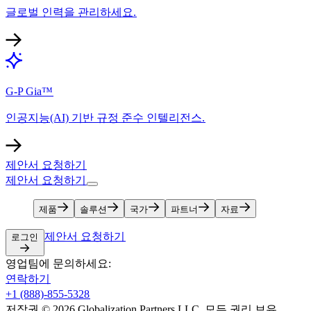
글로벌 인력을 관리하세요.​​
G-P Gia™​​
인공지능(AI) 기반 규정 준수 인텔리전스.​​
제안서 요청하기​​
제안서 요청하기​​
제품​​
솔루션​​
국가​​
파트너​​
자료​​
제안서 요청하기​​
로그인​​
영업팀에 문의하세요:​​
연락하기​​
+1 (888)-855-5328​​
저작권 © 2026 Globalization Partners LLC. 모든 권리 보유.​​