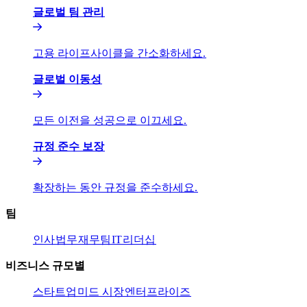
글로벌 팀 관리​​
고용 라이프사이클을 간소화하세요.​​
글로벌 이동성​​
모든 이전을 성공으로 이끄세요.​​
규정 준수 보장​​
확장하는 동안 규정을 준수하세요.​​
팀​​
인사​​
법무​​
재무팀​​
IT​​
리더십​​
비즈니스 규모별​​
스타트업​​
미드 시장​​
엔터프라이즈​​