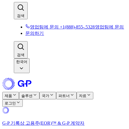
검색​​
영업팀에 문의 +1(888)-855-.5328​​
영업팀에 문의​​
문의하기​​
검색​​
한국어
제품​​
솔루션​​
국가​​
파트너​​
자료​​
로그인​​
G-P 기록상 고용주(EOR)™ & G-P 계약자​​