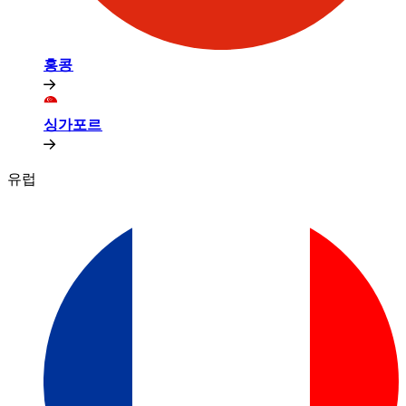
홍콩​​
싱가포르​​
유럽​​