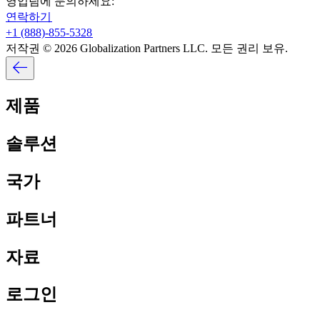
영업팀에 문의하세요:​​
연락하기​​
+1 (888)-855-5328​​
저작권 © 2026 Globalization Partners LLC. 모든 권리 보유.​​
제품​​
솔루션​​
국가​​
파트너​​
자료​​
로그인​​