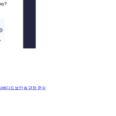
 임베디드​​
보안 & 규정 준수​​