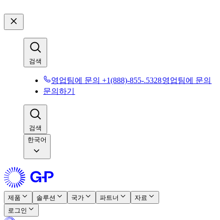
검색​​
영업팀에 문의 +1(888)-855-.5328​​
영업팀에 문의​​
문의하기​​
검색​​
한국어
제품​​
솔루션​​
국가​​
파트너​​
자료​​
로그인​​