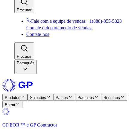
Procurar​​
Fale com a equipe de vendas +1(888)-855-5328​​
Contate o departamento de vendas.​​
Contate-nos​​
Procurar​​
Português
Produtos​​
Soluções​​
Países​​
Parceiros​​
Recursos​​
Entrar​​
GP EOR ™ e GP Contractor​​