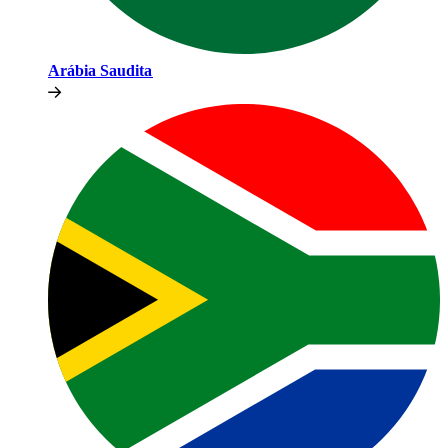
Arábia Saudita​​