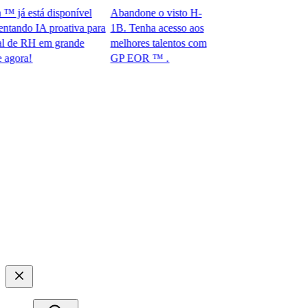
á está disponível
Abandone o visto H-
do IA proativa para
1B. Tenha acesso aos
e RH em grande
melhores talentos com
!​​
GP EOR ™ .​​