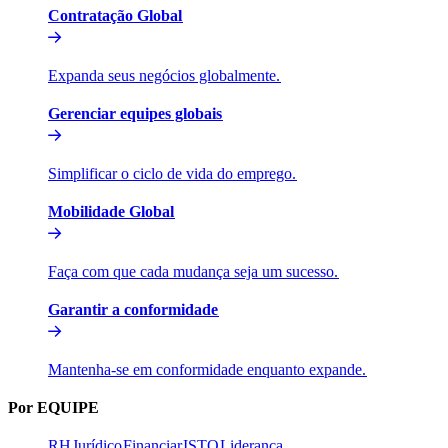
Contratação Global​​
Expanda seus negócios globalmente.​​
Gerenciar equipes globais​​
Simplificar o ciclo de vida do emprego.​​
Mobilidade Global​​
Faça com que cada mudança seja um sucesso.​​
Garantir a conformidade​​
Mantenha-se em conformidade enquanto expande.​​
Por EQUIPE​​
RH​​
Jurídico​​
Financiar​​
ISTO​​
Liderança​​