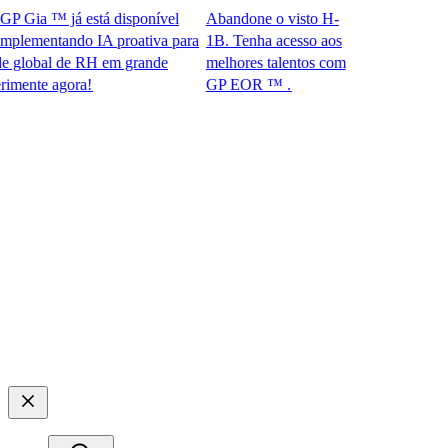
Gia ™ já está disponível
Abandone o visto H-
ementando IA proativa para
1B. Tenha acesso aos
obal de RH em grande
melhores talentos com
te agora!​​
GP EOR ™ .​​