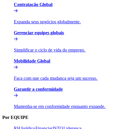
Contratação Global​​
Expanda seus negócios globalmente.​​
Gerenciar equipes globais​​
Simplificar o ciclo de vida do emprego.​​
Mobilidade Global​​
Faça com que cada mudança seja um sucesso.​​
Garantir a conformidade​​
Mantenha-se em conformidade enquanto expande.​​
Por EQUIPE​​
RH​​
Jurídico​​
Financiar​​
ISTO​​
Liderança​​