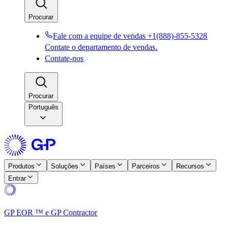
Procurar​​
Fale com a equipe de vendas +1(888)-855-5328​​
Contate o departamento de vendas.​​
Contate-nos​​
Procurar​​
Português
Produtos​​
Soluções​​
Países​​
Parceiros​​
Recursos​​
Entrar​​
GP EOR ™ e GP Contractor​​