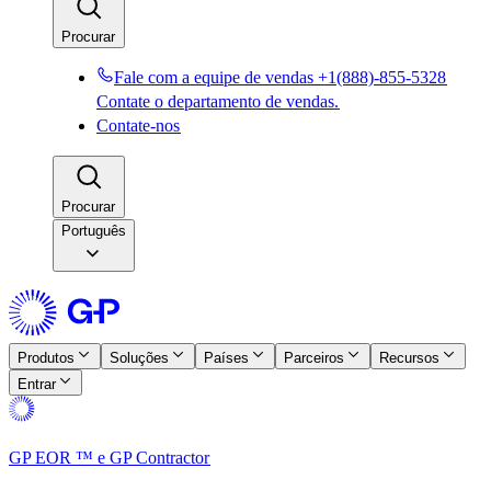
Procurar​​
Fale com a equipe de vendas +1(888)-855-5328​​
Contate o departamento de vendas.​​
Contate-nos​​
Procurar​​
Português
Produtos​​
Soluções​​
Países​​
Parceiros​​
Recursos​​
Entrar​​
GP EOR ™ e GP Contractor​​