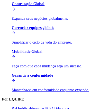
Contratação Global​​
Expanda seus negócios globalmente.​​
Gerenciar equipes globais​​
Simplificar o ciclo de vida do emprego.​​
Mobilidade Global​​
Faça com que cada mudança seja um sucesso.​​
Garantir a conformidade​​
Mantenha-se em conformidade enquanto expande.​​
Por EQUIPE​​
RH​​
Jurídico​​
Financiar​​
ISTO​​
Liderança​​