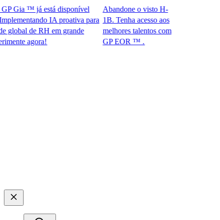
Gia ™ já está disponível
Abandone o visto H-
lementando IA proativa para
1B. Tenha acesso aos
lobal de RH em grande
melhores talentos com
te agora!​​
GP EOR ™ .​​