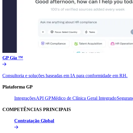
GP Gia ™​​
Consultoria e soluções baseadas em IA para conformidade em RH.​​
Plataforma GP​​
Integrações​​
API GP​​
Médico de Clínica Geral Integrado​​
Seguranç
COMPETÊNCIAS PRINCIPAIS​​
Contratação Global​​