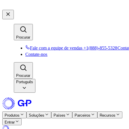
Procurar​​
Fale com a equipe de vendas +1(888)-855-5328​​
Contat
Contate-nos​​
Procurar​​
Português
Produtos​​
Soluções​​
Países​​
Parceiros​​
Recursos​​
Entrar​​