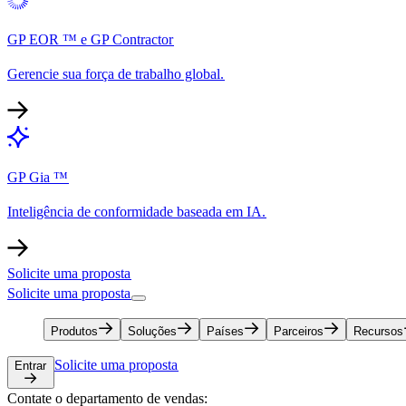
GP EOR ™ e GP Contractor​​
Gerencie sua força de trabalho global.​​
GP Gia ™​​
Inteligência de conformidade baseada em IA.​​
Solicite uma proposta​​
Solicite uma proposta​​
Produtos​​
Soluções​​
Países​​
Parceiros​​
Recursos​​
Solicite uma proposta​​
Entrar​​
Contate o departamento de vendas:​​