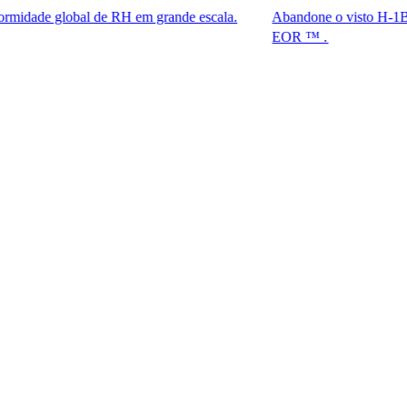
lobal de RH em grande escala.
Abandone o visto H-1B. Tenha ace
EOR ™ .​​