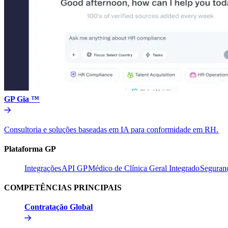
GP Gia ™​​
Consultoria e soluções baseadas em IA para conformidade em RH.​​
Plataforma GP​​
Integrações​​
API GP​​
Médico de Clínica Geral Integrado​​
Seguranç
COMPETÊNCIAS PRINCIPAIS​​
Contratação Global​​