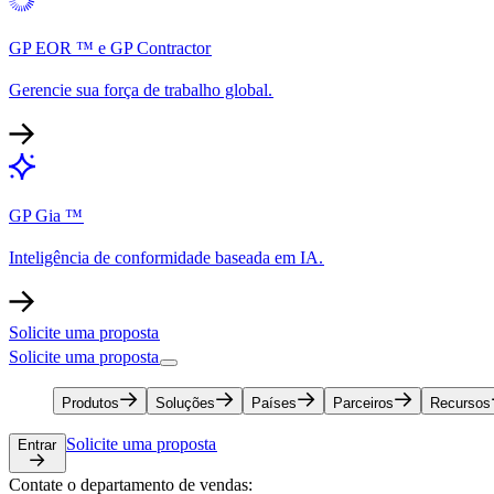
GP EOR ™ e GP Contractor​​
Gerencie sua força de trabalho global.​​
GP Gia ™​​
Inteligência de conformidade baseada em IA.​​
Solicite uma proposta​​
Solicite uma proposta​​
Produtos​​
Soluções​​
Países​​
Parceiros​​
Recursos​​
Solicite uma proposta​​
Entrar​​
Contate o departamento de vendas:​​