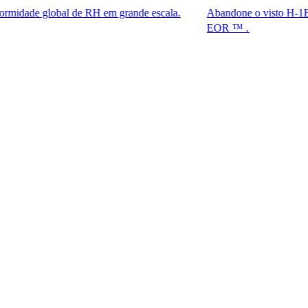
lobal de RH em grande escala.
Abandone o visto H-1B. Tenha ace
EOR ™ .​​