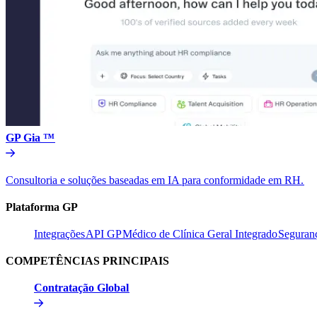
GP Gia ™​​
Consultoria e soluções baseadas em IA para conformidade em RH.​​
Plataforma GP​​
Integrações​​
API GP​​
Médico de Clínica Geral Integrado​​
Seguranç
COMPETÊNCIAS PRINCIPAIS​​
Contratação Global​​