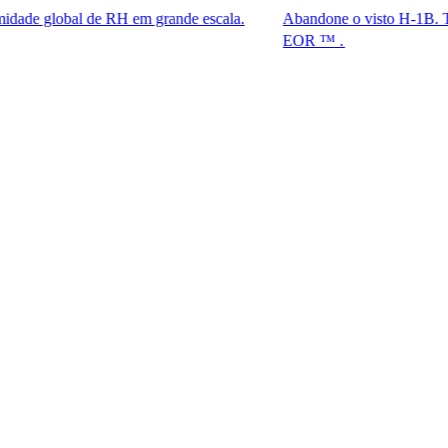
al de RH em grande escala.
Abandone o visto H-1B. Tenha acesso
EOR ™ .​​