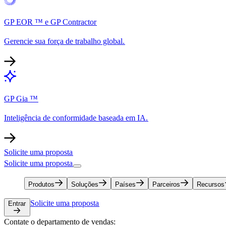
GP EOR ™ e GP Contractor​​
Gerencie sua força de trabalho global.​​
GP Gia ™​​
Inteligência de conformidade baseada em IA.​​
Solicite uma proposta​​
Solicite uma proposta​​
Produtos​​
Soluções​​
Países​​
Parceiros​​
Recursos​​
Solicite uma proposta​​
Entrar​​
Contate o departamento de vendas:​​