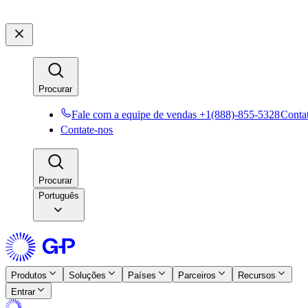
Procurar​​
Fale com a equipe de vendas +1(888)-855-5328​​
Contat
Contate-nos​​
Procurar​​
Português
Produtos​​
Soluções​​
Países​​
Parceiros​​
Recursos​​
Entrar​​