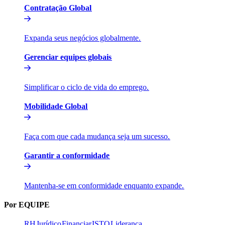
Contratação Global​​
Expanda seus negócios globalmente.​​
Gerenciar equipes globais​​
Simplificar o ciclo de vida do emprego.​​
Mobilidade Global​​
Faça com que cada mudança seja um sucesso.​​
Garantir a conformidade​​
Mantenha-se em conformidade enquanto expande.​​
Por EQUIPE​​
RH​​
Jurídico​​
Financiar​​
ISTO​​
Liderança​​