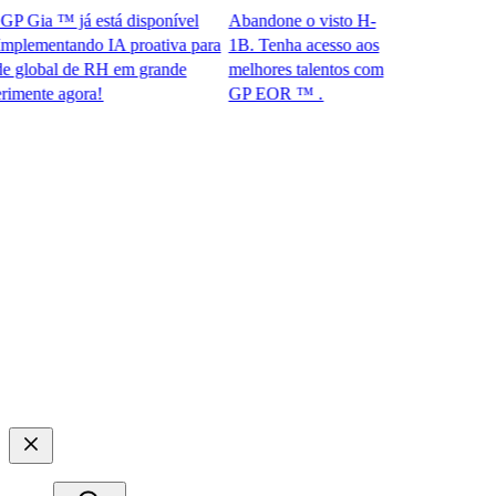
Gia ™ já está disponível
Abandone o visto H-
ementando IA proativa para
1B. Tenha acesso aos
obal de RH em grande
melhores talentos com
te agora!​​
GP EOR ™ .​​