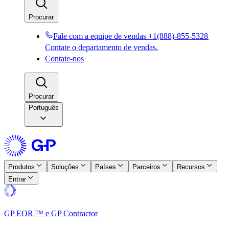
Procurar​​
Fale com a equipe de vendas +1(888)-855-5328​​
Contate o departamento de vendas.​​
Contate-nos​​
Procurar​​
Português
Produtos​​
Soluções​​
Países​​
Parceiros​​
Recursos​​
Entrar​​
GP EOR ™ e GP Contractor​​