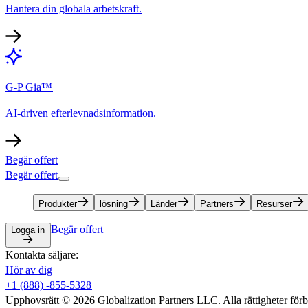
Hantera din globala arbetskraft.​​
G-P Gia™​​
AI-driven efterlevnadsinformation.​​
Begär offert​​
Begär offert​​
Produkter​​
lösning​​
Länder​​
Partners​​
Resurser​​
Begär offert​​
Logga in​​
Kontakta säljare:​​
Hör av dig​​
+1 (888) -855-5328​​
Upphovsrätt © 2026 Globalization Partners LLC. Alla rättigheter förbeh