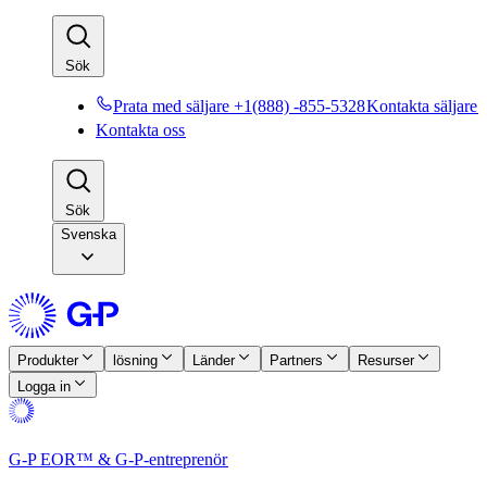
Sök​​
Prata med säljare +1(888) -855-5328​​
Kontakta säljare​​
Kontakta oss​​
Sök​​
Svenska
Produkter​​
lösning​​
Länder​​
Partners​​
Resurser​​
Logga in​​
G-P EOR™ & G-P-entreprenör​​