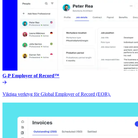
G-P Employer of Record™​​
Viktiga verktyg för Global Employer of Record (EOR).​​