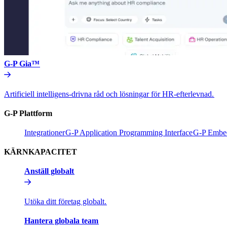
G-P Gia™​​
Artificiell intelligens-drivna råd och lösningar för HR-efterlevnad.​​
G-P Plattform​​
Integrationer​​
G-P Application Programming Interface​​
G-P Embed
KÄRNKAPACITET​​
Anställ globalt​​
Utöka ditt företag globalt.​​
Hantera globala team​​