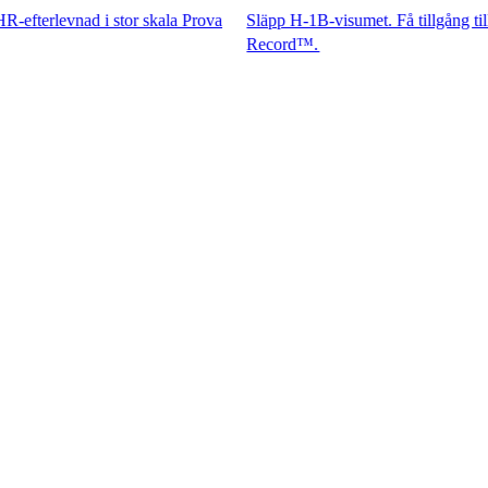
vnad i stor skala Prova
Släpp H-1B-visumet. Få tillgång till spets
Record™.​​