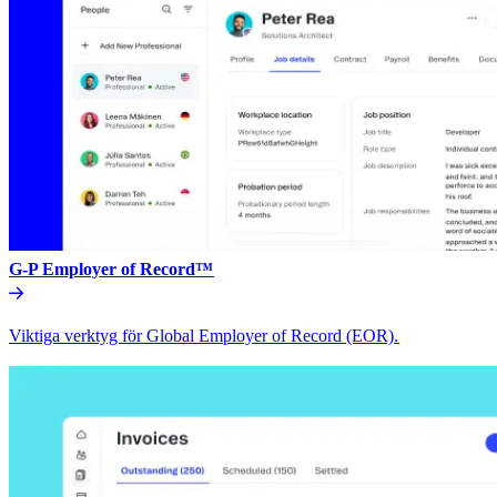
G-P Employer of Record™​​
Viktiga verktyg för Global Employer of Record (EOR).​​