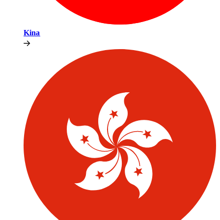
Kina​​