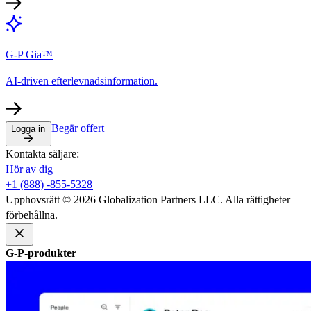
G-P Gia™​​
AI-driven efterlevnadsinformation.​​
Begär offert​​
Logga in​​
Kontakta säljare:​​
Hör av dig​​
+1 (888) -855-5328​​
Upphovsrätt © 2026 Globalization Partners LLC. Alla rättigheter
förbehållna.​​
G-P-produkter​​