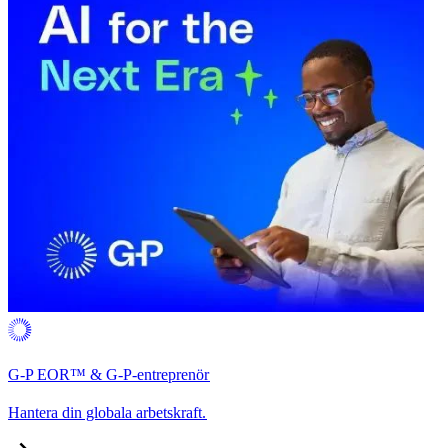
G-P EOR™ & G-P-entreprenör​​
Hantera din globala arbetskraft.​​