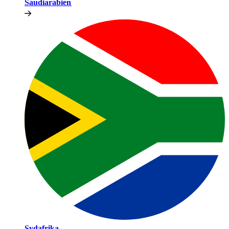
Saudiarabien​​
Sydafrika​​