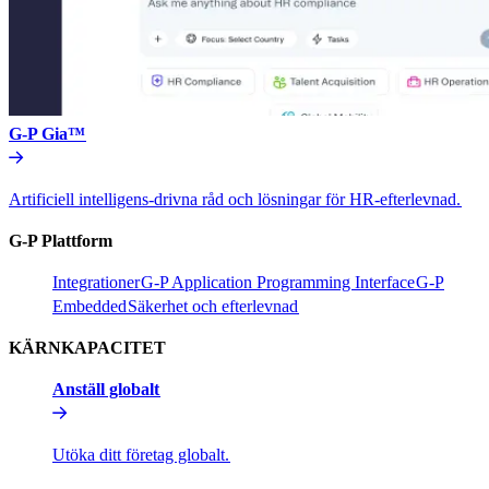
G-P Gia™​​
Artificiell intelligens-drivna råd och lösningar för HR-efterlevnad.​​
G-P Plattform​​
Integrationer​​
G-P Application Programming Interface​​
G-P
Embedded​​
Säkerhet och efterlevnad​​
KÄRNKAPACITET​​
Anställ globalt​​
Utöka ditt företag globalt.​​