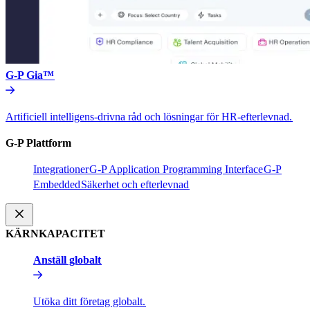
G-P Gia™​​
Artificiell intelligens-drivna råd och lösningar för HR-efterlevnad.​​
G-P Plattform​​
Integrationer​​
G-P Application Programming Interface​​
G-P
Embedded​​
Säkerhet och efterlevnad​​
KÄRNKAPACITET​​
Anställ globalt​​
Utöka ditt företag globalt.​​