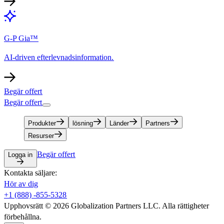
G-P Gia™​​
AI-driven efterlevnadsinformation.​​
Begär offert​​
Begär offert​​
Produkter​​
lösning​​
Länder​​
Partners​​
Resurser​​
Begär offert​​
Logga in​​
Kontakta säljare:​​
Hör av dig​​
+1 (888) -855-5328​​
Upphovsrätt © 2026 Globalization Partners LLC. Alla rättigheter
förbehållna.​​