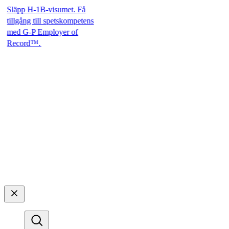
äpp H-1B-visumet. Få
llgång till spetskompetens
d G-P Employer of
cord™.​​