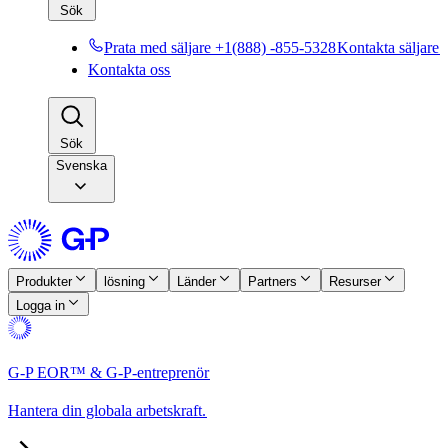
Sök​​
Prata med säljare +1(888) -855-5328​​
Kontakta säljare​​
Kontakta oss​​
Sök​​
Svenska
Produkter​​
lösning​​
Länder​​
Partners​​
Resurser​​
Logga in​​
G-P EOR™ & G-P-entreprenör​​
Hantera din globala arbetskraft.​​