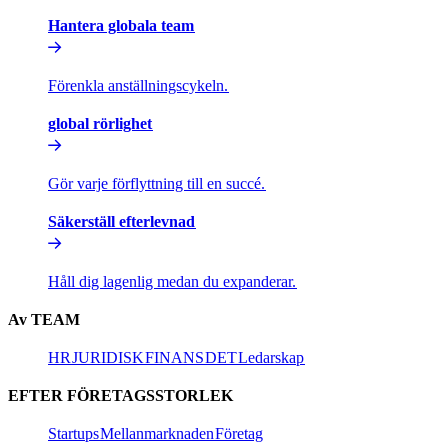
Hantera globala team​​
Förenkla anställningscykeln.​​
global rörlighet​​
Gör varje förflyttning till en succé.​​
Säkerställ efterlevnad​​
Håll dig lagenlig medan du expanderar.​​
Av TEAM​​
HR​​
JURIDISK​​
FINANS​​
DET​​
Ledarskap​​
EFTER FÖRETAGSSTORLEK​​
Startups​​
Mellanmarknaden​​
Företag​​