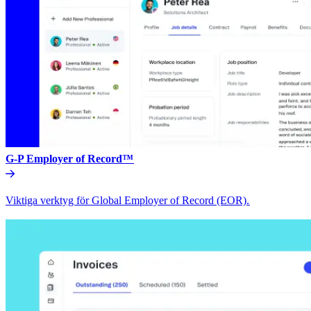
G-P Employer of Record™​​
Viktiga verktyg för Global Employer of Record (EOR).​​