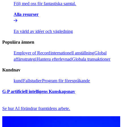
Följ med oss för fantastiska samtal.​​
Alla resurser​​
En värld av idéer och vägledning​​
Populära ämnen​​
Employer of Record​​
internationell anställning​​
Global
affärsstrategi​​
Hantera efterlevnad​​
Globala transaktioner​​
Kundnav​​
kund​​
Fallstudier​​
Program för förespråkande​​
G-P artificiell intelligens Kunskapsnav​​
Se hur AI förändrar framtidens arbete.​​