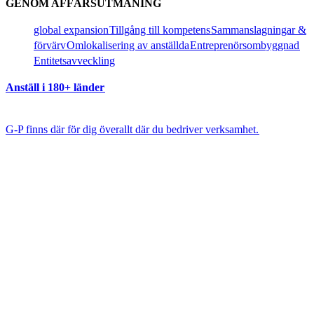
GENOM AFFÄRSUTMANING​​
global expansion​​
Tillgång till kompetens​​
Sammanslagningar &
förvärv​​
Omlokalisering av anställda​​
Entreprenörsombyggnad​​
Entitetsavveckling​​
Anställ i 180+ länder​​
G-P finns där för dig överallt där du bedriver verksamhet.​​