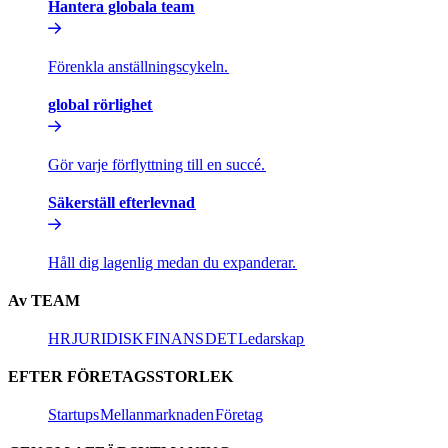
Hantera globala team​​
Förenkla anställningscykeln.​​
global rörlighet​​
Gör varje förflyttning till en succé.​​
Säkerställ efterlevnad​​
Håll dig lagenlig medan du expanderar.​​
Av TEAM​​
HR​​
JURIDISK​​
FINANS​​
DET​​
Ledarskap​​
EFTER FÖRETAGSSTORLEK​​
Startups​​
Mellanmarknaden​​
Företag​​